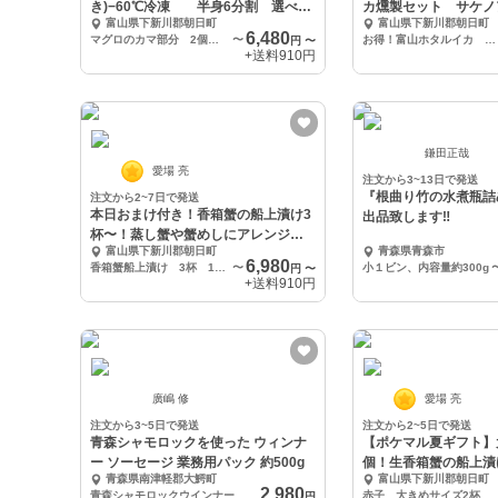
き)−60℃冷凍 半身6分割 選べる
カ燻製セット サケノ
富山県下新川郡朝日町
富山県下新川郡朝日町
部位
め！
6,480
マグロのカマ部分 2個セット 合計1100g以上
〜
お得！富山ホタルイカ 燻製6pc
円
〜
+送料
910円
鎌田正哉
愛場 亮
注文から3~13日で発送
『根曲り竹の水煮瓶詰
注文から2~7日で発送
本日おまけ付き！香箱蟹の船上漬け3
出品致します‼️
杯〜！蒸し蟹や蟹めしにアレンジも
富山県下新川郡朝日町
青森県青森市
おすすめ！
6,980
香箱蟹船上漬け 3杯 130g〜200g サイズミックス
〜
小１ビン、内容量約300g
円
〜
+送料
910円
廣嶋 修
愛場 亮
注文から3~5日で発送
注文から2~5日で発送
青森シャモロックを使った ウィンナ
【ポケマル夏ギフト】
ー ソーセージ 業務用パック 約500g
個！生香箱蟹の船上漬
青森県南津軽郡大鰐町
富山県下新川郡朝日町
200g〜
2,980
青森シャモロックウインナー 業務用パック 約500g
赤子 大きめサイズ2杯 香箱蟹船上漬け
円