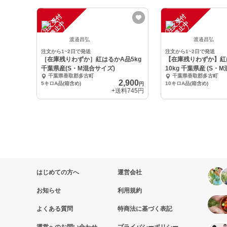
注
文
受
付
停
止
注
文
受
付
停
止
中
中
渡邉昌弘
渡邉昌弘
注文から1~2日で発送
注文から1~2日で発送
［在庫残りわずか］紅はるかA品5kg
【在庫残りわずか】紅
千葉県産(S・M混合サイズ)
10kg 千葉県産 (S・
千葉県香取郡多古町
千葉県香取郡多古町
2,900
5キロA品(箱含め)
10キロA品(箱含め)
円
+送料
745円
はじめての方へ
運営会社
お知らせ
利用規約
よくある質問
特商法に基づく表記
運営へのお問い合わせ
プライバシーポリシー