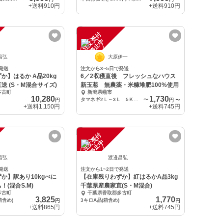
+送料
910円
+送料
910円
注
文
受
付
停
止
中
昌弘
大原伊一
発送
注文から3~5日で発送
か】はるか A品20kg
6／2収穫直後 フレッシュなハウス
送 (S・M混合サイズ)
新玉葱 無農薬・米糠堆肥100%使用
多古町
新潟県燕市
10,280
1,730
タマネギ2Ｌ～3Ｌ 5Ｋｇ（12個～15個入り）
〜
円
円
〜
+送料
1,150円
+送料
745円
注
文
受
付
停
止
中
昌弘
渡邉昌弘
発送
注文から1~2日で発送
か】訳あり10kgべに
【在庫残りわずか】紅はるかA品3kg
(混合S.M)
千葉県産農家直(S・M混合)
多古町
千葉県香取郡多古町
3,825
1,770
箱含め)
3キロA品(箱含め)
円
円
+送料
865円
+送料
745円