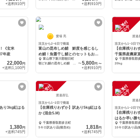
+送料
910円
+送料
910円
注
文
受
付
停
止
中
愛場 亮
渡邉
注文から2~6日で発送
注文から1~3日で
！《玄米
富山の昆布しめ鯖 鮮度を感じるし
【在庫残りわず
和7年産
め鯖！魚醤干し鯖とのセットもおす
千葉県産農家直
富山県下新川郡朝日町
千葉県香取郡
すめ
22,000
5,800
朝どれ鯖の昆布しめ鯖 大中サイズ 半身×3pc
〜
20kg
円
円
〜
+送料
1,100円
+送料
910円
注
文
受
付
停
止
注
文
受
付
停
止
中
中
渡邉昌弘
渡邉
注文から1~2日で発送
あり3kg紅はる
【在庫残りわずか】訳あり5kg紅はる
注文から1~2日で
【在庫残りわず
か (混合S.M)
はるか早い勝ち！
千葉県香取郡多古町
千葉県香取郡
1,380
1,818
5キロ訳あり品(箱含め)
10キロ訳あり品(
円
円
+送料
745円
+送料
745円