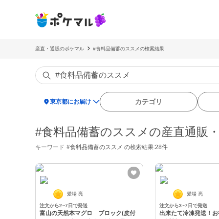
産直・通販のポケマル
#食料品備蓄のススメの検索結果
location_on
カテゴリ
東京都にお届け
#食料品備蓄のススメの産直通販
キーワード
#食料品備蓄のススメ
の検索結果:28件
愛場 亮
愛場 亮
注文から2~7日で発送
注文から3~7日で発送
富山の天然本マグロ ブロック(皮付
出来たて冷凍発送！お