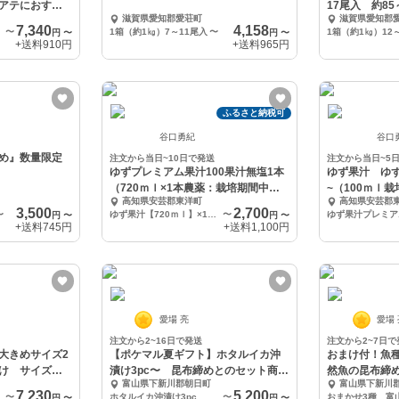
アテにおすす
17尾入 約85
滋賀県愛知郡愛荘町
滋賀県愛知郡
7,340
4,158
〜
1箱（約1㎏）7～11尾入
〜
1箱（約1㎏）12
円
〜
円
〜
+送料
910円
+送料
965円
ふるさと納税可
谷口勇紀
谷口
め』数量限定
注文から当日~10日で発送
注文から当日~5
ゆずプレミアム果汁100果汁無塩1本
ゆず果汁 ゆ
（720ｍｌ×1本農薬：栽培期間中不
~（100ｍｌ
高知県安芸郡東洋町
高知県安芸郡
使用）
3,500
2,700
〜
ゆず果汁【720ｍｌ】×1本セット
〜
ゆず果汁プレミア
円
〜
円
〜
+送料
745円
+送料
1,100円
愛場 亮
愛場
注文から2~16日で発送
注文から2~7日で
大きめサイズ2
【ポケマル夏ギフト】ホタルイカ沖
おまけ付！魚
け サイズ
漬け3pc〜 昆布締めとのセット商品
然魚の昆布締
富山県下新川郡朝日町
富山県下新川
などもあり！
7,230
5,200
〜
ホタルイカ沖漬け3pc とれたて富山県産のみ使用
〜
円
〜
円
〜