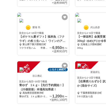
+送料
998円
愛場 亮
武山昌彦
注文から2~10日で発送
注文から1~6日で発送
【ポケマル夏ギフト】福来魚（フク
【一律送料】金賞受賞
ラギ）の炙り生ハム！ ワインのアテ
30kg》ゆめぴりか令
富山県下新川郡朝日町
北海道上川郡剣淵町
にも！
6,950
フクラギ生ハム 半身×3pc お得なたっぷりパック
〜
30kg
円
〜
+送料
910円
注
文
受
付
停
止
注
文
受
付
停
止
中
中
ふるさと納税可
渡邉昌弘
谷口勇紀
注文から1~2日で発送
【在庫残りわずか】訳
注文から当日~10日で発送
青ゆず 1ｋｇ~【先行予約開始！】
か (混合サイズ)
（20個前後）本場高知県産！
高知県安芸郡東洋町
千葉県香取郡多古町
1,200
青ゆず玉 1ｋｇ個15~25個
〜
3キロ訳あり品
円
〜
+送料
1,100円