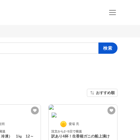
検索
おすすめ順
克明
愛場 亮
発送
注文から2~5日で発送
冷凍） 1㎏ 12～
訳あり4杯！生香箱ガニの船上漬け