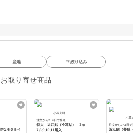
産地
絞り込み
・お取り寄せ商品
小暮克明
小暮
注文から2~4日で発送
特大 近江鮎（冷凍鮎） 1㎏
注文から2~4日で
得なホタルイ
近江鮎（養殖・
7,8,9,10,11尾入