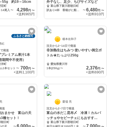
～55g 約19～16cm
外子なし、足少、ちびサイズなど
愛荘町
富山県下新川郡朝日町
4,298
6,480
～14尾入
〜
訳あり4杯 香箱がに船上漬け チビサイズ・外子なし・足少ない等
〜
円
〜
円
〜
+送料
965円
+送料
910円
ふるさと納税可
榎本佐和子
勇紀
注文から2~14日で発送
非加熱生はちみつ 使いやすい倒立ボ
日で発送
ずプレミアム果汁1本
トル★たっぷり250g
栽培期間中不使用）
東洋町
愛知県豊川市
700
2,376
ム1本セット
〜
1本(250g)
〜
円
〜
円
〜
+送料
1,100円
+送料
690円
 亮
愛場 亮
発送
注文から2~7日で発送
種おまかせ 富山の天
富山の水だこ昆布〆 冷凍！カルパ
め3種セット！
ッチョやセビーチェにもおすす
郡朝日町
富山県下新川郡朝日町
め！
6,000
7,000
おまかせ3種 富山の天然昆布締め 合計3pcセット
〜
本日お値引き1000円！水だこ昆布じめ5pc
〜
円
〜
円
〜