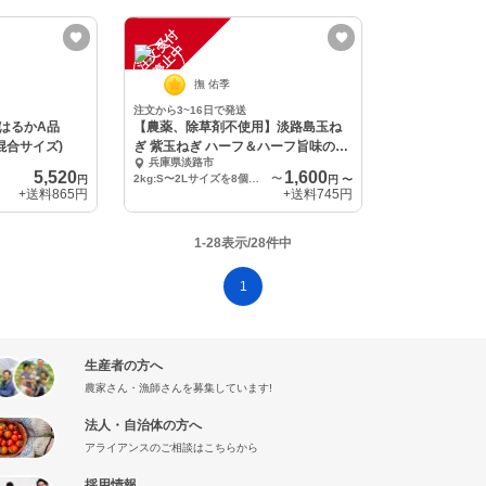
注
文
受
付
停
止
中
撫 佑季
注文から3~16日で発送
はるかA品
【農薬、除草剤不使用】淡路島玉ね
M混合サイズ)
ぎ 紫玉ねぎ ハーフ＆ハーフ旨味の白
兵庫県淡路市
と彩りの赤
5,520
1,600
2kg:S〜2Lサイズを8個前後
〜
円
円
〜
+送料
865円
+送料
745円
1-28表示/28件中
1
生産者の方へ
農家さん・漁師さんを募集しています!
法人・自治体の方へ
アライアンスのご相談はこちらから
採用情報