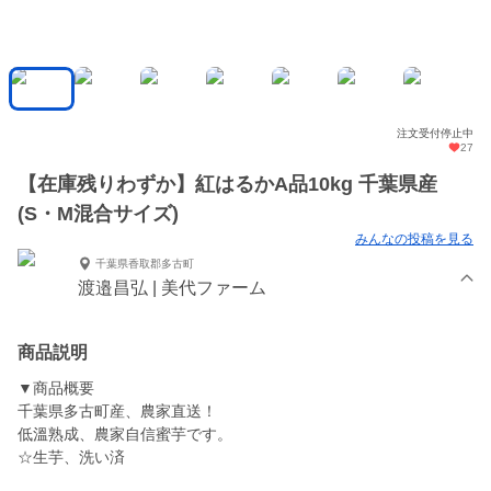
注文受付停止中
27
【在庫残りわずか】紅はるかA品10kg 千葉県産
(S・M混合サイズ)
みんなの投稿を見る
千葉県香取郡多古町
渡邉昌弘 | 美代ファーム
商品説明
▼商品概要
千葉県多古町産、農家直送！
低溫熟成、農家自信蜜芋です。
☆生芋、洗い済