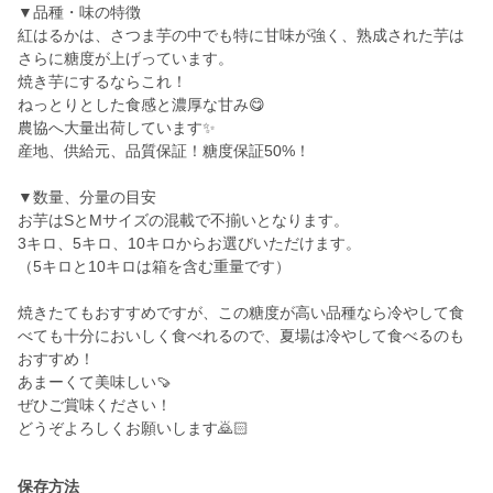
▼品種・味の特徴
紅はるかは、さつま芋の中でも特に甘味が強く、熟成された芋は
さらに糖度が上げっています。
焼き芋にするならこれ！
ねっとりとした食感と濃厚な甘み😋
農協へ大量出荷しています✨
産地、供給元、品質保証！糖度保証50%！
▼数量、分量の目安
お芋はSとMサイズの混載で不揃いとなります。
3キロ、5キロ、10キロからお選びいただけます。
（5キロと10キロは箱を含む重量です）
焼きたてもおすすめですが、この糖度が高い品種なら冷やして食
べても十分においしく食べれるので、夏場は冷やして食べるのも
おすすめ！
あまーくて美味しい🍠
ぜひご賞味ください！
どうぞよろしくお願いします🙇🏻
保存方法