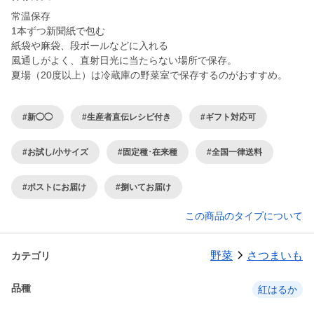
常温保存
1本ずつ新聞紙で包む
紙袋や麻袋、段ボールなどに入れる
風通しがよく、直射日光に当たらない場所で保存。
夏場（20度以上）は冷蔵庫の野菜室で保存するのがおすすめ。
#新◯◯
#生産者直伝レシピ付き
#ギフト対応可
#お試し/小サイズ
#固定種･在来種
#全国一律送料
#ポストにお届け
#捌いてお届け
この商品のタイプについて
野菜
さつまいも
カテゴリ
品種
紅はるか