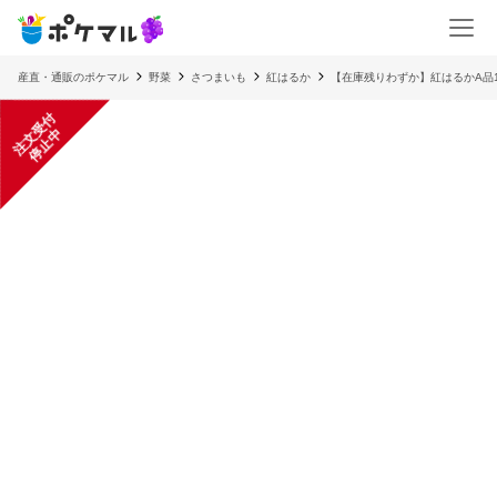
産直・通販のポケマル
野菜
さつまいも
紅はるか
【在庫残りわずか】紅はるかA品10
注
文
受
付
停
止
中