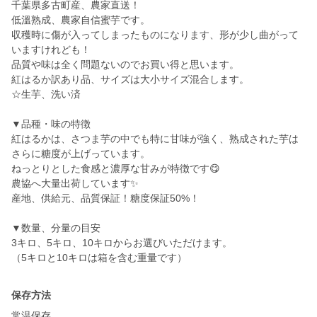
千葉県多古町産、農家直送！
低溫熟成、農家自信蜜芋です。
収穫時に傷が入ってしまったものになります、形が少し曲がって
いますけれども！
品質や味は全く問題ないのでお買い得と思います。
紅はるか訳あり品、サイズは大小サイズ混合します。
☆生芋、洗い済
▼品種・味の特徴
紅はるかは、さつま芋の中でも特に甘味が強く、熟成された芋は
さらに糖度が上げっています。
ねっとりとした食感と濃厚な甘みが特徴です😋
農協へ大量出荷しています✨
産地、供給元、品質保証！糖度保証50%！
▼数量、分量の目安
3キロ、5キロ、10キロからお選びいただけます。
（5キロと10キロは箱を含む重量です）
保存方法
常温保存