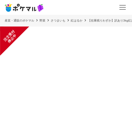
産直・通販のポケマル
野菜
さつまいも
紅はるか
【在庫残りわずか】訳あり3kg紅は
注
文
受
付
停
止
中