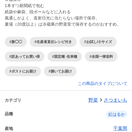
1本ずつ新聞紙で包む
紙袋や麻袋、段ボールなどに入れる
風通しがよく、直射日光に当たらない場所で保存。
夏場（20度以上）は冷蔵庫の野菜室で保存するのがおすすめ。
#新◯◯
#生産者直伝レシピ付き
#お試し/小サイズ
#訳あってお買い得
#固定種･在来種
#全国一律送料
#ポストにお届け
#捌いてお届け
この商品のタイプについて
野菜
さつまいも
カテゴリ
品種
紅はるか
千葉県
産地