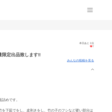
本日あと 2点
7
限定出品致します‼️
みんなの投稿を見る
瓶詰めです。
竹を下茹でをし、皮剥きをし、竹の子のフシなど硬い部分は