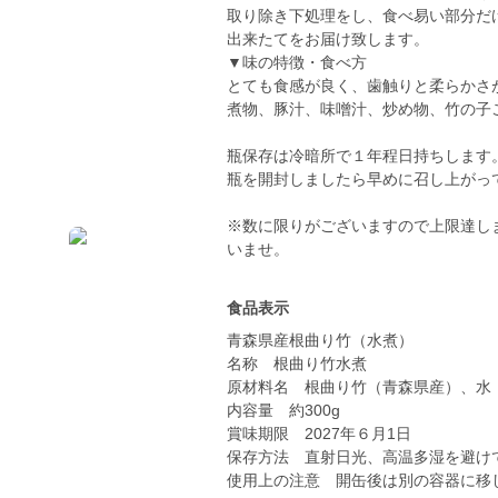
取り除き下処理をし、食べ易い部分だ
出来たてをお届け致します。
▼味の特徴・食べ方
とても食感が良く、歯触りと柔らかさ
煮物、豚汁、味噌汁、炒め物、竹の子
瓶保存は冷暗所で１年程日持ちします
瓶を開封しましたら早めに召し上がって
※数に限りがございますので上限達し
いませ。
食品表示
青森県産根曲り竹（水煮）
名称 根曲り竹水煮
原材料名 根曲り竹（青森県産）、水
内容量 約300g
賞味期限 2027年６月1日
保存方法 直射日光、高温多湿を避け
使用上の注意 開缶後は別の容器に移