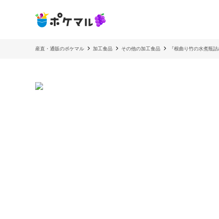
産直・通販のポケマル
加工食品
その他の加工食品
『根曲り竹の水煮瓶詰