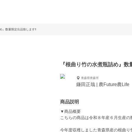
め』数量限定出品致します‼️
『根曲り竹の水煮瓶詰め』数量
青森県青森市
鎌田正哉 | 農Future農Life
商品説明
▼商品概要
こちらの商品は令和８年産６月生産の
今年度収穫しました青森県産の根曲り