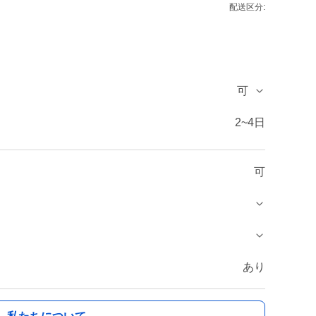
配送区分:
可
2~4日
可
あり