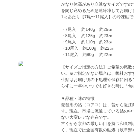
かなり体高があり立派なサイズですの
を閉じ込めるため急速冷凍してお届け
1㎏あたり【7尾〜11尾入】の冷凍鮎
・7尾入 約140g 約25㎝
・8尾入 約125g 約23㎝
・9尾入 約110g 約23㎝
・10尾入 約100g 約22㎝
・11尾入 約90g 約22㎝
【サイズご指定の方法】ご希望の尾数
い。※ご指定がない場合は、弊社おす
生鮎はお届け後の下処理や保存に困る
らずに一年中いつでも好きな時に「旬
▼品種・味の特徴
琵琶湖の鮎（コアユ）は、昔から近江
す。現在、市場に流通している鮎の中
ない大変レアな存在です。
古くから京都の厳しい目を持つ和食料
く、現在では全国有数の鮎処（岐阜県