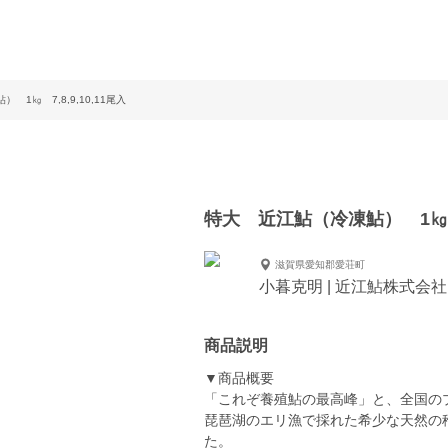
 1㎏ 7,8,9,10,11尾入
特大 近江鮎（冷凍鮎） 1㎏ 7
滋賀県愛知郡愛荘町
小暮克明 | 近江鮎株式会社
商品説明
▼商品概要
「これぞ養殖鮎の最高峰」と、全国の
琵琶湖のエリ漁で採れた希少な天然の
た。