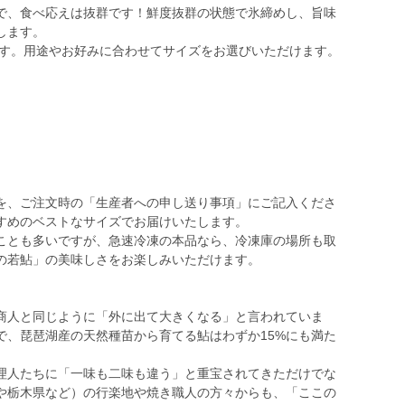
で、食べ応えは抜群です！鮮度抜群の状態で氷締めし、旨味
します。
です。用途やお好みに合わせてサイズをお選びいただけます。
を、ご注文時の「生産者への申し送り事項」にご記入くださ
すめのベストなサイズでお届けいたします。
ことも多いですが、急速冷凍の本品なら、冷凍庫の場所も取
の若鮎」の美味しさをお楽しみいただけます。
商人と同じように「外に出て大きくなる」と言われていま
で、琵琶湖産の天然種苗から育てる鮎はわずか15%にも満た
理人たちに「一味も二味も違う」と重宝されてきただけでな
や栃木県など）の行楽地や焼き職人の方々からも、「ここの