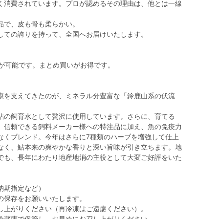
く消費されています。プロが認めるその理由は、他とは一線
品で、皮も骨も柔らかい。
しての誇りを持って、全国へお届けいたします。
送が可能です。まとめ買いがお得です。
康を支えてきたのが、ミネラル分豊富な「鈴鹿山系の伏流
鮎の飼育水として贅沢に使用しています。さらに、育てる
。信頼できる飼料メーカー様への特注品に加え、魚の免疫力
なくブレンド。今年はさらに7種類のハーブを増強して仕上
なく、鮎本来の爽やかな香りと深い旨味が引き立ちます。地
でも、長年にわたり地産地消の主役として大変ご好評をいた
納期指定など）
の保存をお願いいたします。
し上がりください（再冷凍はご遠慮ください）。