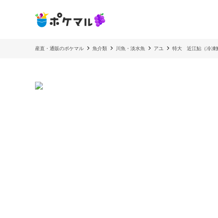
産直・通販のポケマル
魚介類
川魚・淡水魚
アユ
特大 近江鮎（冷凍鮎）