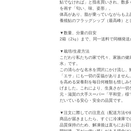
鮎でなければ」と指名買いされ、数多
を画す「匂い、味、姿形」。
体高があり、脂が乗っていながらも上
養殖鮎のフラッグシップ（最高峰）と
▼数量、分量の目安
2箱（2㎏）まで、同一送料で同梱発
▼栽培/生産方法
こだわり私たちの家で代々、家族の健
水」です。
この清らかな名水を潤沢にかけ流し、
「エサ」にも一切の妥協がありません
を高める栄養剤を毎日何種類も惜しみ
げました。これにより、生臭さが一切
元・滋賀の大手スーパー「平和堂」様
だいている安心・安全の品質です。
▼注文に際しての注意点（配送方法や
商品が届きましたら、すぐに冷凍庫で
品質保持のため、解凍後は直ちにお召