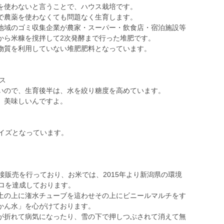
を使わないと言うことで、ハウス栽培です。
で農薬を使わなくても問題なく生育します。
地域のゴミ収集企業が農家・スーパー・飲食店・宿泊施設等
から米糠を撹拌して2次発酵まで行った堆肥です。
物質を利用していない堆肥肥料となっています。
ス
いので、生育後半は、水を絞り糖度を高めています。
、美味しいんですよ。
サイズとなっています。
。
接販売を行っており、お米では、2015年より新潟県の環境
ゼロを達成しております。
土の上に潅水チューブを這わせその上にビニールマルチをす
かん水」を心がけております。
が折れて病気になったり、雪の下で押しつぶされて消えて無