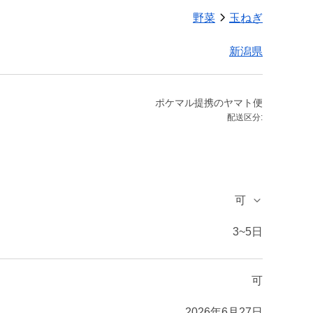
野菜
玉ねぎ
新潟県
ポケマル提携のヤマト便
配送区分:
可
3~5日
可
2026年6月27日