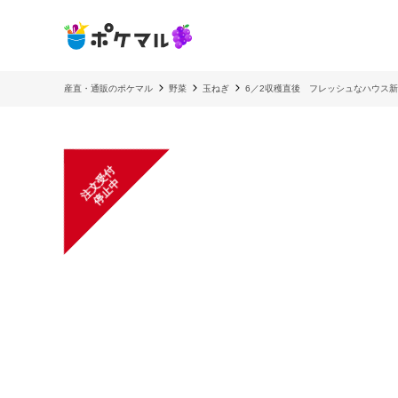
産直・通販のポケマル
野菜
玉ねぎ
6／2収穫直後 フレッシュなハウス新
注
文
受
付
停
止
中