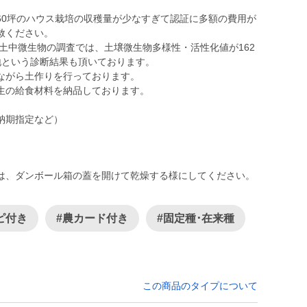
60坪のハウス栽培の収穫量が少なすぎて認証に多額の費用が
赦ください。
土中微生物の調査では、土壌微生物多様性・活性化値が162
地という診断結果も頂いております。
ながら土作りを行っております。
生の給食材料を納品しております。
は、ダンボール箱の蓋を開けて乾燥する様にしてください。
ピ付き
#農カード付き
#固定種･在来種
この商品のタイプについて