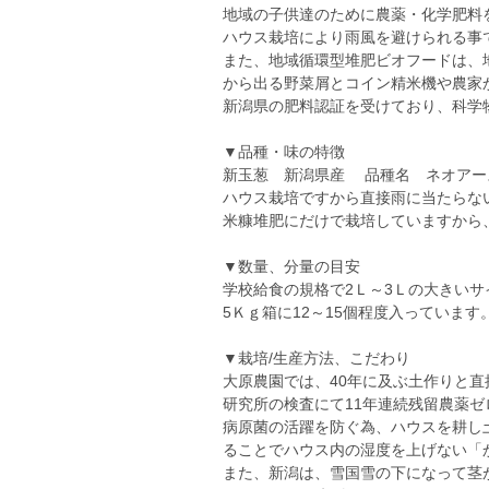
地域の子供達のために農薬・化学肥料
ハウス栽培により雨風を避けられる事
また、地域循環型堆肥ビオフードは、
から出る野菜屑とコイン精米機や農家
新潟県の肥料認証を受けており、科学
▼品種・味の特徴
新玉葱 新潟県産 品種名 ネオアー
ハウス栽培ですから直接雨に当たらな
米糠堆肥にだけで栽培していますから
▼数量、分量の目安
学校給食の規格で2Ｌ～3Ｌの大きい
5Ｋｇ箱に12～15個程度入っています
▼栽培/生産方法、こだわり
大原農園では、40年に及ぶ土作りと直
研究所の検査にて11年連続残留農薬
病原菌の活躍を防ぐ為、ハウスを耕し
ることでハウス内の湿度を上げない「
また、新潟は、雪国雪の下になって茎