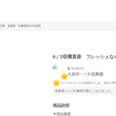
玉葱 無農薬・米糠堆肥100%使用
6／2収穫直後 フレッシュな
新潟県燕市
大原伊一 | 大原農園
マークのついた生産者さんは、過去1年
生産者バッジの基準が新しくなりました。
商品説明
▼商品概要