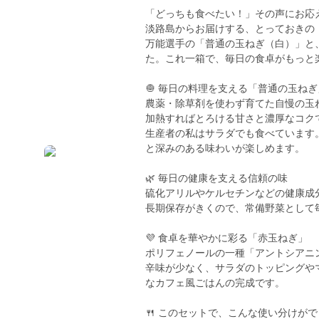
「どっちも食べたい！」その声にお応
淡路島からお届けする、とっておきの
万能選手の「普通の玉ねぎ（白）」と
た。これ一箱で、毎日の食卓がもっと
🧅 毎日の料理を支える「普通の玉ねぎ
農薬・除草剤を使わず育てた自慢の玉
加熱すればとろける甘さと濃厚なコク
生産者の私はサラダでも食べています
と深みのある味わいが楽しめます。
🌿 毎日の健康を支える信頼の味
硫化アリルやケルセチンなどの健康成
長期保存がきくので、常備野菜として
💜 食卓を華やかに彩る「赤玉ねぎ」
ポリフェノールの一種「アントシアニ
辛味が少なく、サラダのトッピングや
なカフェ風ごはんの完成です。
🍴 このセットで、こんな使い分けが