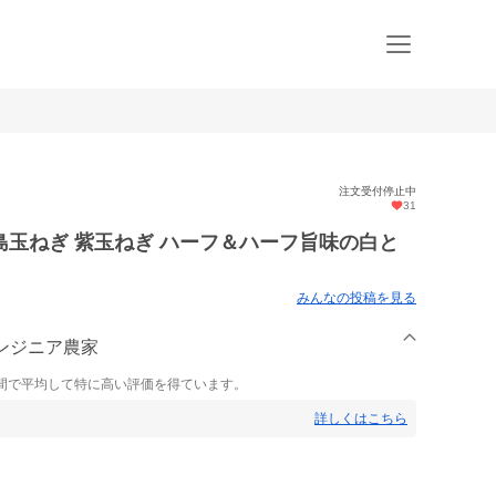
注文受付停止中
31
玉ねぎ 紫玉ねぎ ハーフ＆ハーフ旨味の白と
みんなの投稿を見る
島エンジニア農家
間で平均して特に高い評価を得ています。
詳しくはこちら