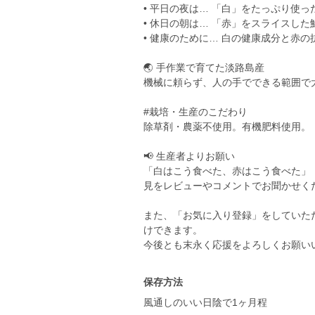
• 平日の夜は… 「白」をたっぷり使
• 休日の朝は… 「赤」をスライスし
• 健康のために… 白の健康成分と赤
🌏 手作業で育てた淡路島産
機械に頼らず、人の手でできる範囲で
#栽培・生産のこだわり
除草剤・農薬不使用。有機肥料使用。
📢 生産者よりお願い
「白はこう食べた、赤はこう食べた」
見をレビューやコメントでお聞かせく
また、「お気に入り登録」をしていた
けできます。
今後とも末永く応援をよろしくお願い
保存方法
風通しのいい日陰で1ヶ月程