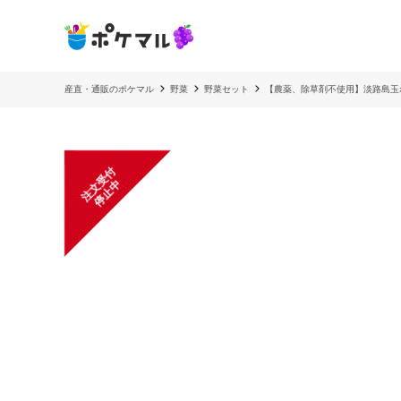
産直・通販のポケマル
野菜
野菜セット
【農薬、除草剤不使用】淡路島玉
注
文
受
付
停
止
中