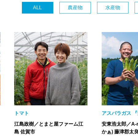
ALL
農産物
水産物
トマト
アスパラガス 
江島政樹／とまと屋ファーム江
安東浩太郎／A-n
島 佐賀市
かぁ) 藤津郡太