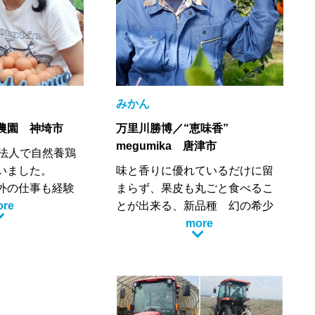
うまか玉ねぎ
が、農業の魅力だと思います。
行くばい！！
みかん
農園 神埼市
万里川勝博／“恵味香”
megumika 唐津市
業法人で自然養鶏
いました。
味と香りに優れているだけに留
外の仕事も経験
まらず、果皮も丸ごと食べるこ
9年に佐賀県の山
ore
とが出来る、新品種 幻の希少
町で採卵養鶏を
高級 “味香みかん” を栽培してお
more
ります。
で小規模に行っ
当園は除草剤等不使用の減農薬
自然な黄色い卵
栽培を行い、毎年残留農薬検査
る方が増えて、
を行い『全て不検出』の結果を
鶏舎を増設し規
頂いてから、販売開始としてお