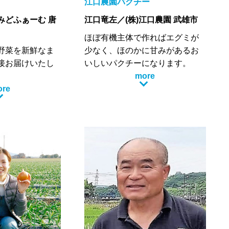
江口農園パクチー
、「森のアスパ
みどふぁーむ 唐
江口竜左／(株)江口農園 武雄市
っぷり受けなが
気に育っていま
ほぼ有機主体で作ればエグミが
野菜を新鮮なま
少なく、ほのかに甘みがあるお
接お届けいたし
いしいパクチーになります。
大好きなパクチーだからこそ、
more
と詰まった野菜
ore
脇役やブームなどではなく、日
農薬や化学肥料
本に深く根付くパクチー文化を
料のみで、じっ
作りあげる。それが僕の夢で
ます。
す。その熱い思いを胸に日々の
菜の種類が変わ
農作業に邁進しています。
、同じ野菜でも
料理人との交流も積極的にさせ
→旬（真っ盛
ていただいてます。薬味的に添
変化していく味
えられるのが今までの一般的な
だけたらと考え
食べ方。料理人さんと一緒にな
り考えることで、そこを変えた
い。たとえば根っこの素揚げ。