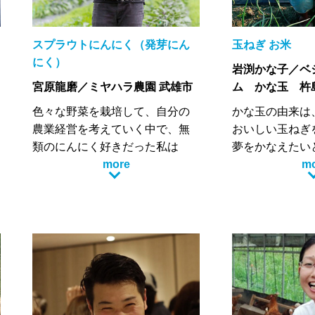
本当に美味しいのか、我家の食
卓から少しお裾分けして食べて
もらいたいなと思いポケマルに
スプラウトにんにく（発芽にん
玉ねぎ お米
出品することにしました。基本
にく）
岩渕かな子／ベ
漁協に全品出荷となっており自
宮原龍磨／ミヤハラ農園 武雄市
ム かな玉 杵
家用なので数に限りがあります
が是非本当に美味しい海苔を堪
色々な野菜を栽培して、自分の
かな玉の由来は
能してください。
農業経営を考えていく中で、無
おいしい玉ねぎ
類のにんにく好きだった私は
夢をかなえたい
「発芽にんにく」という野菜に
more
私の名前のかな
m
出会いました。
な玉と名付けま
3年間、栽培所に寝泊りなどをし
安心、安全で高
て、研究に研究を重ねて、安定
を第一としてお
栽培できるノウハウを確立させ
土作りにこだわ
ました。私の持論ですが、楽し
稲わら、麦わら
い農業＋強い農業とは、消費者
有機物を増やし
のお客様としっかりと繋がる農
にしておいしい
業ではないかと思います。
作りをしていま