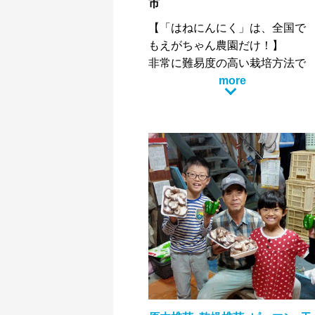
市
【「はねにんにく」は、全国で
もえがちゃん農園だけ！】
非常に難易度の高い栽培方法で
すが、美味しさを追求した結果
more
一番適した栽培方法を確立しま
した。
にんにくにとって過酷な環境で
ある粒状の素材を敷いた苗床
に、にんにくの粒を一粒ずつ丁
寧に植えて育てます。
よくある水耕栽培で育てたにん
にくより甘味が強く美味しいと
評判です。