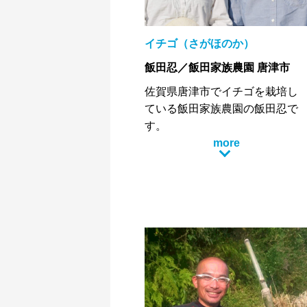
も、同様の製法で生産してま
す！！昨今は地元スーパーや、
贈答用として毎年注文を頂くほ
イチゴ（さがほのか）
どで高級和菓子の様な逸品で
飯田忍／飯田家族農園 唐津市
す！！
佐賀県唐津市でイチゴを栽培し
ている飯田家族農園の飯田忍で
す。
イチゴを栽培し始めて今年度で7
more
年です。