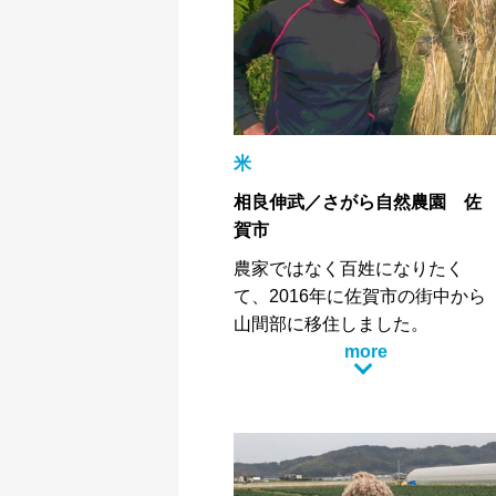
米
相良伸武／さがら自然農園 佐
賀市
農家ではなく百姓になりたく
て、2016年に佐賀市の街中から
山間部に移住しました。
地域のおじちゃん、おばちゃん
more
達の知恵にたくさんの事を学び
ながら、農薬や化学肥料を使わ
ず、自然の循環と生き物達の力
を借りて、美味しい作物を届け
たいと思います。