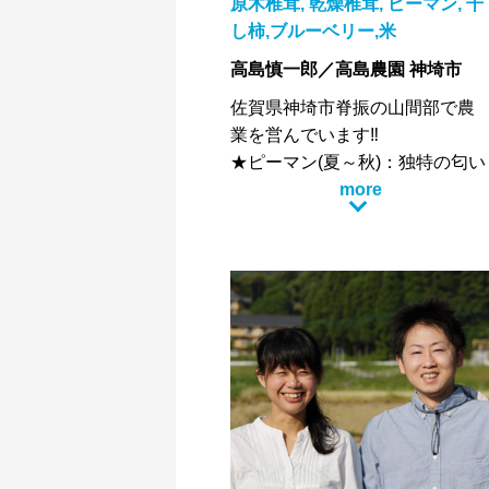
原木椎茸, 乾燥椎茸, ピーマン, 干
し柿,ブルーベリー,米
高島慎一郎／高島農園 神埼市
佐賀県神埼市脊振の山間部で農
業を営んでいます‼
★ピーマン(夏～秋)：独特の匂い
や苦味が少なく、甘味のあるピ
more
ーマンです。苦手な方でも、
「高島さんちのピーマンだけは
食べられる！！」と好評頂いて
おります！！
★原木椎茸・乾燥椎茸：肉厚
て、濃厚な椎茸です。大きいも
のは子供の顔ぐらい大きく育ち
ます。
★干し柿：佐賀県松梅地区で有
名な干し柿ですが、高島農園で