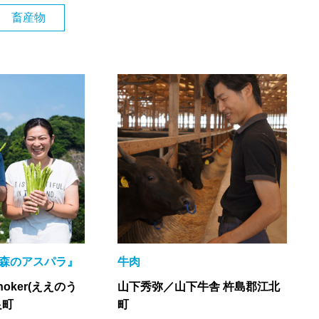
畜産物
『森のアスパラ』
牛肉
oker(ええのう
山下秀弥／山下牛舎 杵島郡江北
良町
町