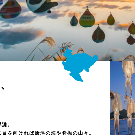
う、
う
。
界灘。
に目を向ければ唐津の海や脊振の山々。