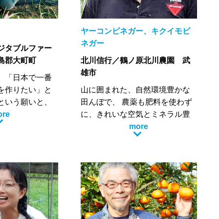
香ばしさと歯ごたえを楽しめ
て、噛めば噛むほどパクチーの
味がしっかり味わえます。
ヤーコンビネガー、キクイモビ
ネガー
ジタブルファー
島郡大町町
北川信行／鶴ノ原北川農園 武
雄市
、「日本で一番
を作りたい」と
山に囲まれた、自然環境豊かな
という願いと、
田んぼで、 農薬も肥料を使わず
子からとってか
ore
に、きれいな空気とミネラル豊
した。
富な山水の恵みにより、イセヒ
more
品質の野菜作り
カリという品種の米を育ててい
ります。また、
ます。
っていて自然の
自分で育てたお米で玄米食を実
を大地に与え、
践し、農作業という肉体労働を
、ふかふかの土
通じて、自分の身体も健康にな
品質の良い野菜
り、農産物を購入して頂いた人
す。
にも喜んでもらえるというの