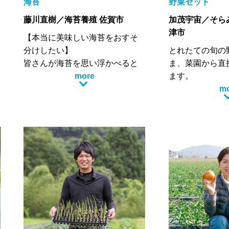
海苔
野菜セット
豊かなところで
藤川直樹／海苔養殖 佐賀市
加茂宇宙／そら
ラ」は愛情をた
津市
ら、すくすく元
【本当に美味しい海苔をおすそ
す。
分けしたい】
とれたての旬の
皆さんが海苔を思い浮かべると
ま、菜園から直
したらほとんどがコンビニのお
more
ます。
にぎりに巻いてある海苔やスー
うまみのぎゅっ
m
パー等に売っている焼き海苔・
を作るために、
味付け海苔・弁当の海苔ではな
は使わず有機肥
いでしょうか？実は海苔には最
くりと育ててい
高級品から下級品まで格付けさ
四季を通して野
れてます。海苔に格付けがある
っていくことや
ことや味や硬さにも差がある事
走り（出始め）
等々知らない人がたくさんいら
り）→名残りと
っしゃいます。
を楽しんでいた
そこでまずは、私達がいつも食
ております。
べる海苔がどんなものなのか、