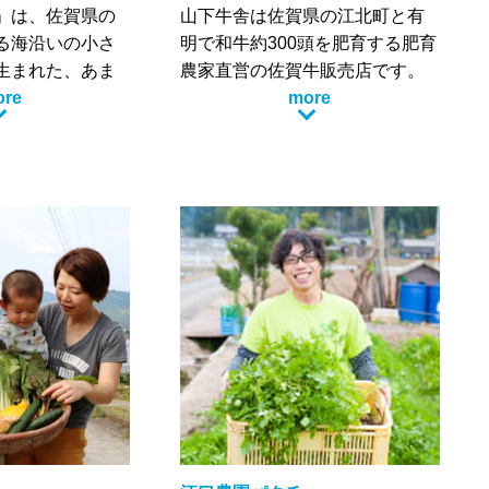
」は、佐賀県の
山下牛舎は佐賀県の江北町と有
る海沿いの小さ
明で和牛約300頭を肥育する肥育
生まれた、あま
農家直営の佐賀牛販売店です。
くて、みずみず
ore
全国のみなさんにおいしい佐賀
more
ルーツのような
牛を食べてもらいたい。その想
いから真心を込めて365日、毎日
、佐賀県と長崎
牛と接しています。
996mの多良岳
愛情を持って育てた牛の出荷時
は、樹齢何百年
は悲しくもありますが、日本ト
緑の木々が茂
ップブランドの佐賀牛を全国の
として知られる
みなさんにお届けするため、
々畑がそこかし
日々、1頭1頭と丁寧に向き合っ
ています。
かにという名前
ガニや竹崎牡蠣
れる、有明海を
ます。
景が広がる自然