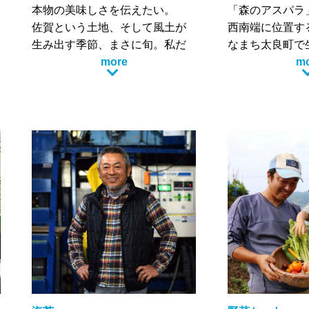
本物の美味しさを伝えたい。
「森のアスパラ
佐賀という土地、そして風土が
西南端に位置す
生み出す季節、まさに旬。私だ
なまち太良町で
から表現できる美味しさがあり
more
くて、やわらか
m
ます。その時期、この場所でし
しい、まるでフ
か味わえないものです。是非多
アスパラです。
くの人に堪能して頂きたいで
農園があるのは
す。
県にまたがる標高
農業とかかわる機会が少ない昨
の中腹。周辺に
今、農業の良さ、自然の大切
にもなるような
さ、物づくりの大変さ、本物を
り、まちの特産
体感した時の感動を、農業を通
たらみかんの段
じて皆様に伝えていきたいと思
こに。
っています。
眼下には、竹崎
で有名なワタリ
が多く水揚げさ
望むことができ
そんな美しい風