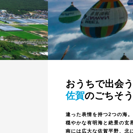
おうちで出会
佐賀
のごちそ
違った表情を持つ2つの海
穏やかな有明海と絶景の玄
南には広大な佐賀平野、北