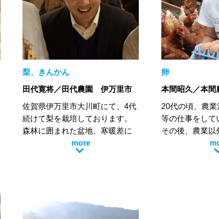
是非、一度食べてみてもらいた
佐賀県のがばい
いです。
ば、盛り上げて
梨、きんかん
卵
田代寛将／田代農園 伊万里市
本間昭久／本間
佐賀県伊万里市大川町にて、4代
20代の頃、農
続けて梨を栽培しております。
等の仕事をして
森林に囲まれた盆地、寒暖差に
その後、農業以
より美しく霧が生み出されると
more
しましたが200
m
ころで、梨(幸水、豊水、あきづ
地、神埼市脊振
き、二十世紀、新高)、きんかん
始めました。
の栽培をしています。
最初は夫婦２人
多くの方に「美味しい」と笑顔
ていましたが、
になって頂けるよう、自信ある
を喜んでくださ
ものをお届けします！
２０１５年から