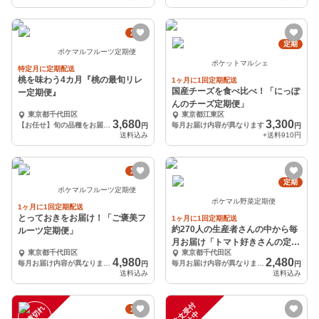
定期
定期
ポケマルフルーツ定期便
ポケットマルシェ
特定月に定期配送
桃を味わう4カ月『桃の最旬リレ
1ヶ月に1回定期配送
国産チーズを食べ比べ！「にっぽ
ー定期便』
んのチーズ定期便」
東京都千代田区
東京都江東区
3,680
3,300
【お任せ】旬の品種をお届け（6月1.2kg以上、7-9月1.4kg以上）
毎月お届け内容が異なります
円
円
送料込み
+送料
910円
定期
定期
ポケマルフルーツ定期便
ポケマル野菜定期便
1ヶ月に1回定期配送
とっておきをお届け！「ご褒美フ
1ヶ月に1回定期配送
約270人の生産者さんの中から毎
ルーツ定期便」
月お届け「トマト好きさんの定期
東京都千代田区
東京都千代田区
便」
4,980
2,480
毎月お届け内容が異なります（送料込み）
毎月お届け内容が異なります（送料込）
円
円
送料込み
送料込み
注
文
受
付
停
止
在庫切れ
定期