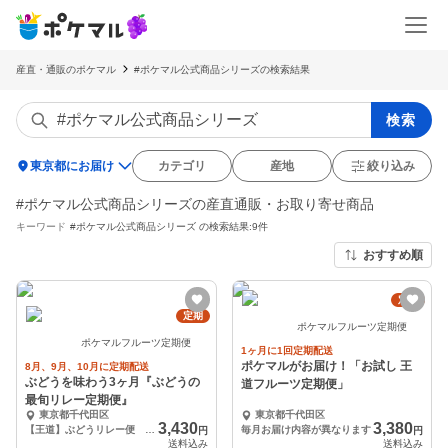
産直・通販のポケマル
#ポケマル公式商品シリーズの検索結果
検索
location_on
東京都にお届け
カテゴリ
産地
絞り込み
#ポケマル公式商品シリーズの産直通販・お取り寄せ商品
キーワード
#ポケマル公式商品シリーズ
の検索結果:9件
おすすめ順
定期
定期
ポケマルフルーツ定期便
ポケマルフルーツ定期便
1ヶ月に1回定期配送
ポケマルがお届け！「お試し 王
8月、9月、10月に定期配送
ぶどうを味わう3ヶ月『ぶどうの
道フルーツ定期便」
最旬リレー定期便』
東京都千代田区
東京都千代田区
3,430
3,380
【王道】ぶどうリレー便 各月1品種（送料込み）
毎月お届け内容が異なります
円
円
送料込み
送料込み