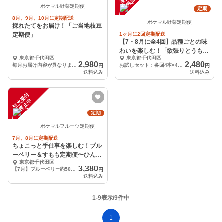
中
ポケマル野菜定期便
定期
8月、9月、10月に定期配送
ポケマル野菜定期便
採れたてをお届け！「ご当地枝豆
定期便」
1ヶ月に2回定期配送
【7・8月に全4回】品種ごとの味
わいを楽しむ！「欲張りとうもろ
東京都千代田区
東京都千代田区
こしの定期便」
2,980
2,480
毎月お届け内容が異なります（商品詳細をご確認ください）
お試しセット：各回4本×4配送（全4品種）※各月2,480円×2のお支払い※
円
円
送料込み
送料込み
注
文
受
付
停
止
中
定期
ポケマルフルーツ定期便
7月、8月に定期配送
ちょこっと手仕事を楽しむ！ブル
ーベリー＆すもも定期便〜ひんや
東京都千代田区
りレシピ付き〜
3,380
【7月】ブルーベリー約500g【8月】すもも約1.5kg
円
送料込み
1-9表示/9件中
1