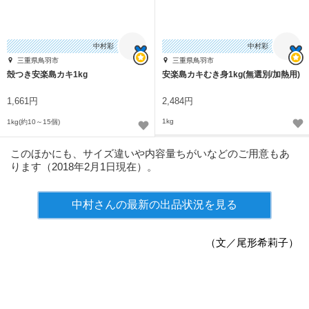
中村彩
中村彩
三重県鳥羽市
三重県鳥羽市
殻つき安楽島カキ1kg
安楽島カキむき身1kg(無選別/加熱用)
1,661円
2,484円
1kg
1kg(約10～15個)
このほかにも、サイズ違いや内容量ちがいなどのご用意もあ
ります（2018年2月1日現在）。
中村さんの最新の出品状況を見る
（文／尾形希莉子）