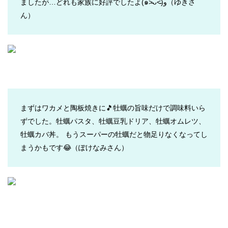
ましたが…どれも家族に好評でしたよ(๑˃̵ᴗ˂̵)و
（ゆきさ
ん）
まずはワカメと陶板焼きに🎵牡蠣の旨味だけで調味料いら
ずでした。牡蠣パスタ、牡蠣豆乳ドリア、牡蠣オムレツ、
牡蠣カバ丼。 もうスーパーの牡蠣だと物足りなくなってし
まうかもです😂
（ぽけなみさん）