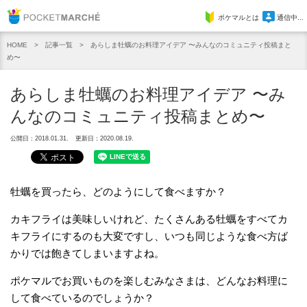
Pocket Marche
ポケマルとは
通信中...
記事一覧
あらしま牡蠣のお料理アイデア 〜みんなのコミュニティ投稿まと
HOME
め〜
あらしま牡蠣のお料理アイデア 〜み
んなのコミュニティ投稿まとめ〜
公開日：2018.01.31.
更新日：2020.08.19.
牡蠣を買ったら、どのようにして食べますか？
カキフライは美味しいけれど、たくさんある牡蠣をすべてカ
キフライにするのも大変ですし、いつも同じような食べ方ば
かりでは飽きてしまいますよね。
ポケマルでお買いものを楽しむみなさまは、どんなお料理に
して食べているのでしょうか？