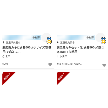
中村彩
中村彩
三重県鳥羽市
三重県鳥羽市
安楽島カキむき身500g(小サイズ/加熱
安楽島カキセット[むき身500g&殻つ
用) お試しに！
き2kg]（加熱用）
915円
4,145円
500g
むき身500g+殻つき2kg
販売終了
販売終了