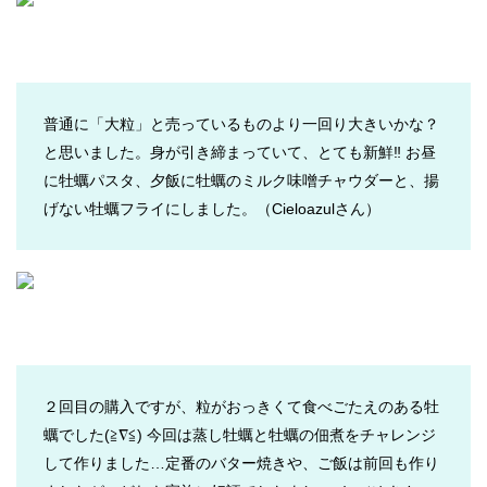
普通に「大粒」と売っているものより一回り大きいかな？
と思いました。身が引き締まっていて、とても新鮮‼︎ お昼
に牡蠣パスタ、夕飯に牡蠣のミルク味噌チャウダーと、揚
げない牡蠣フライにしました。
（Cieloazulさん）
２回目の購入ですが、粒がおっきくて食べごたえのある牡
蠣でした(≧∇≦) 今回は蒸し牡蠣と牡蠣の佃煮をチャレンジ
して作りました…定番のバター焼きや、ご飯は前回も作り