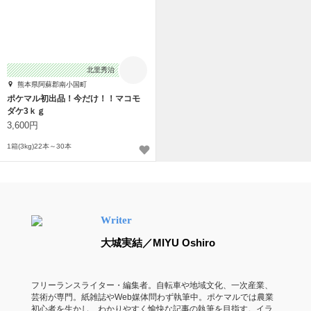
北里秀治
熊本県阿蘇郡南小国町
ポケマル初出品！今だけ！！マコモ
ダケ3ｋｇ
3,600円
1箱(3kg)22本～30本
Writer
大城実結／MIYU Oshiro
フリーランスライター・編集者。自転車や地域文化、一次産業、
芸術が専門。紙雑誌やWeb媒体問わず執筆中。ポケマルでは農業
初心者を生かし、わかりやすく愉快な記事の執筆を目指す。イラ