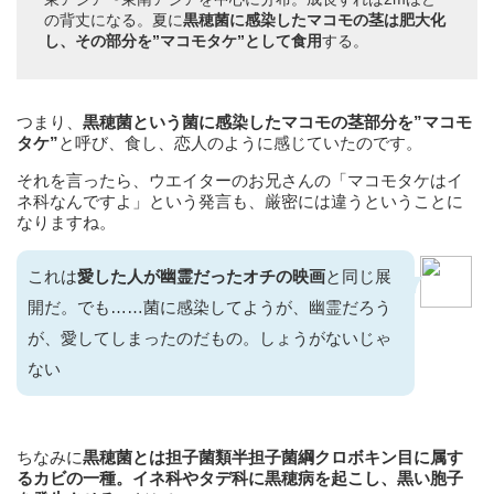
の背丈になる。夏に
黒穂菌に感染したマコモの茎は肥大化
し、その部分を”マコモタケ”として食用
する。
つまり、
黒穂菌という菌に感染したマコモの茎部分を”マコモ
タケ”
と呼び、食し、恋人のように感じていたのです。
それを言ったら、ウエイターのお兄さんの「マコモタケはイ
ネ科なんですよ」という発言も、厳密には違うということに
なりますね。
これは
愛した人が幽霊だったオチの映画
と同じ展
開だ。でも……菌に感染してようが、幽霊だろう
が、愛してしまったのだもの。しょうがないじゃ
ない
ちなみに
黒穂菌とは担子菌類半担子菌綱クロボキン目に属す
るカビの一種。イネ科やタデ科に黒穂病を起こし、黒い胞子