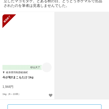
立したマコモタケ。とある秋の日、とうとうポケマルで出品
されたのを筆者は見逃しませんでした。
販売終了
杉山大了
岐阜県羽島郡岐南町
今が旬‼︎まこもたけ 1kg
1,944円
1kg（6～10本）