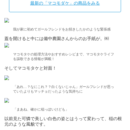
最新の「マコモダケ」の商品をみる
我が家に初めてガールフレンドをお招きしたかのような緊張感
蓋を開けると中には備中農園さんからのお手紙が。￼
マコモタケの処理方法やおすすめレシピまで、マコモタケライフ
を謳歌できる情報が満載！
そしてマコモタケと対面！
「あれ…？なにこれ？？白くないじゃん」ガールフレンドが思っ
ていたよりもマッチョだったような気持ちに
「まあね、確かに稲っぽいけども」
以前見た可憐で美しい白色の姿とはうって変わって、稲の根
元のような風貌です。