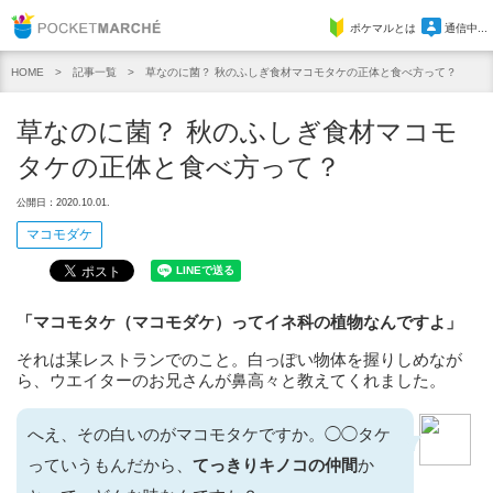
Pocket Marche
ポケマルとは
通信中...
記事一覧
草なのに菌？ 秋のふしぎ食材マコモタケの正体と食べ方って？
HOME
草なのに菌？ 秋のふしぎ食材マコモ
タケの正体と食べ方って？
公開日：2020.10.01.
マコモダケ
「マコモタケ（マコモダケ）ってイネ科の植物なんですよ」
それは某レストランでのこと。白っぽい物体を握りしめなが
ら、ウエイターのお兄さんが鼻高々と教えてくれました。
へえ、その白いのがマコモタケですか。◯◯タケ
っていうもんだから、
てっきりキノコの仲間
か