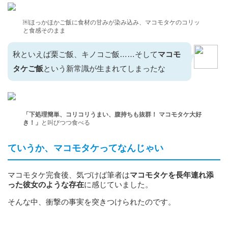
￼ほっかほかご飯に食材の甘みが染み込み、マコモタケのコリッ
と食感そのまま
秋といえば栗ご飯、キノコご飯……そして
マコモ
タケご飯
という新常識が生まれてしまったな
「下処理簡単、コリコリうまい、腹持ちも抜群！ マコモタケ大好
き！」
と叫びつつ食べる
ていうか、マコモタケってなんじゃい
マコモタケ完食後、気づけば筆者は
マコモタケを長年連れ添
った彼女のような存在
に感じていました。
そんな中、衝撃の事実を突きつけられたのです。