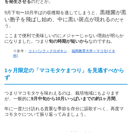
を発生させる
のだとか。
黒穂菌が黒
9月下旬〜10月半ばの収穫期を逃してしまうと、
い胞子を飛ばし始め、中に黒い斑点が現れる
のだそ
う。
ここまで便利で美味しいのにメジャーじゃない理由が明らか
になりました。つまり
旬の時期が短いから
なのですね。
※参考：
コトバンク＞クロボキン
、
福岡教育大学＞マコモ(イネ
科)
1ヶ月限定の「マコモタケまつり」を見逃すべから
ず
つまりマコモタケを味わえるのは、栽培地域にもよります
が、一般的に
9月中旬から10月いっぱいまでの約1ヶ月間
。
年に一度だけ訪れる貴重な季節を存分に謳歌すべく、再度マ
コモタケについて振り返ってみましょう。