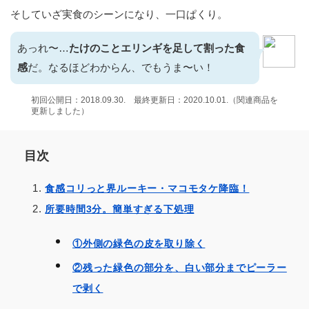
そしていざ実食のシーンになり、一口ぱくり。
あっれ〜…
たけのことエリンギを足して割った食
感
だ。なるほどわからん、でもうま〜い！
初回公開日：2018.09.30. 最終更新日：2020.10.01.（関連商品を
更新しました）
目次
食感コリっと界ルーキー・マコモタケ降臨！
所要時間3分。簡単すぎる下処理
①外側の緑色の皮を取り除く
②残った緑色の部分を、白い部分までピーラー
で剥く