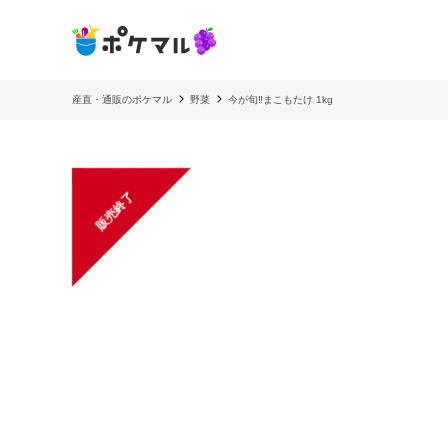
産直・通販のポケマル
野菜
今が旬‼︎まこもたけ 1kg
販売終了