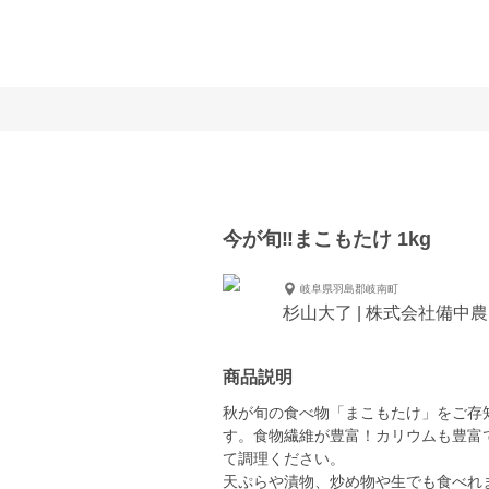
今が旬‼︎まこもたけ 1kg
岐阜県羽島郡岐南町
杉山大了 | 株式会社備中
商品説明
秋が旬の食べ物「まこもたけ」をご存
す。食物繊維が豊富！カリウムも豊富
て調理ください。
天ぷらや漬物、炒め物や生でも食べれ