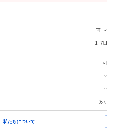
可
1~7日
可
あり
私たちについて