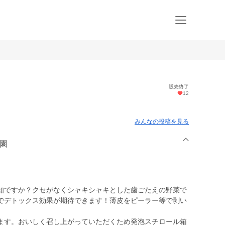
販売終了
12
みんなの投稿を見る
農園
知ですか？クセがなくシャキシャキとした歯ごたえの野菜で
でデトックス効果が期待できます！薄皮をピーラー等で剥い
ます。おいしく召し上がっていただくため発泡スチロール箱