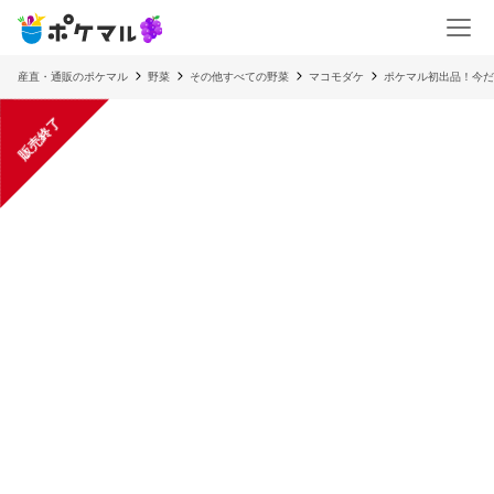
産直・通販のポケマル
野菜
その他すべての野菜
マコモダケ
ポケマル初出品！今だ
販売終了