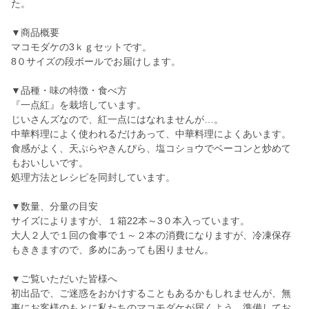
た。
▼商品概要
マコモダケの3ｋｇセットです。
8０サイズの段ボールでお届けします。
▼品種・味の特徴・食べ方
『一点紅』を栽培しています。
じいさんズなので、紅一点にはなれませんが…。
中華料理によく使われるだけあって、中華料理によくあいます。
食感がよく、天ぷらやきんぴら、塩コショウでベーコンと炒めて
もおいしいです。
処理方法とレシピを同封しています。
▼数量、分量の目安
サイズによりますが、１箱22本～3０本入っています。
大人２人で１回の食事で１～２本の消費になりますが、冷凍保存
もききますので、多めにあっても困りません。
▼ご覧いただいた皆様へ
初出品で、ご迷惑をおかけすることもあるかもしれませんが、無
事にお客様のもとに私たちのマコモダケが届くよう、準備してお