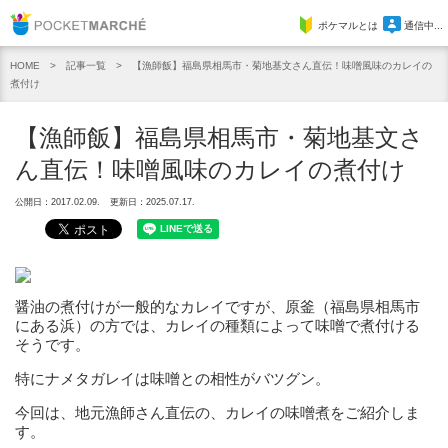
Pocket Marche
ポケマルとは
通信中...
記事一覧
【漁師飯】福島県相馬市・菊地基文さん直伝！味噌風味のカレイの
HOME
煮付け
【漁師飯】福島県相馬市・菊地基文さ
ん直伝！味噌風味のカレイの煮付け
公開日：2017.02.09.
更新日：2025.07.17.
醤油の煮付けが一般的なカレイですが、原釜（福島県相馬市
にある浜）の方では、カレイの種類によって味噌で煮付ける
そうです。
特にナメタガレイは味噌との相性がバツグン。
今回は、地元漁師さん直伝の、カレイの味噌煮をご紹介しま
す。