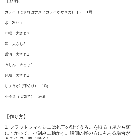
【材料】
カレイ（できればナメタカレイかサメガレイ） 1尾
水 200ml
味噌 大さじ3
酒 大さじ2
醤油 大さじ1
みりん 大さじ1
砂糖 大さじ1
しょうが（薄切り） 10g
小松菜（塩茹で） 適量
【作り方】
1. フラットフィッシュは包丁の背でうろこを取る（尾から頭
に向かって、小刻みに動かす。腹側の尾の方にもある場合が
あるので、取り除く）。