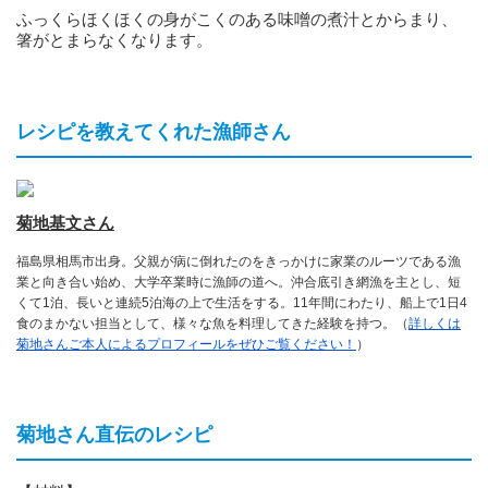
ふっくらほくほくの身がこくのある味噌の煮汁とからまり、
箸がとまらなくなります。
レシピを教えてくれた漁師さん
菊地基文さん
福島県相馬市出身。父親が病に倒れたのをきっかけに家業のルーツである漁
業と向き合い始め、大学卒業時に漁師の道へ。沖合底引き網漁を主とし、短
くて1泊、長いと連続5泊海の上で生活をする。11年間にわたり、船上で1日4
食のまかない担当として、様々な魚を料理してきた経験を持つ。（
詳しくは
菊地さんご本人によるプロフィールをぜひご覧ください！
）
菊地さん直伝のレシピ