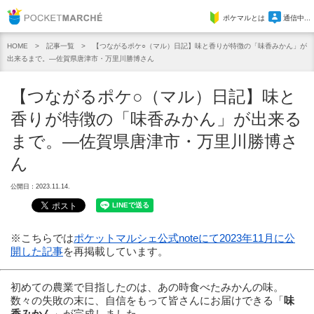
Pocket Marche
ポケマルとは
通信中...
記事一覧
【つながるポケ○（マル）日記】味と香りが特徴の「味香みかん」が
HOME
出来るまで。—佐賀県唐津市・万里川勝博さん
【つながるポケ○（マル）日記】味と
香りが特徴の「味香みかん」が出来る
まで。—佐賀県唐津市・万里川勝博さ
ん
公開日：2023.11.14.
※こちらでは
ポケットマルシェ公式noteにて2023年11月に公
開した記事
を再掲載しています。
初めての農業で目指したのは、あの時食べたみかんの味。
数々の失敗の末に、自信をもって皆さんにお届けできる「
味
香みかん
」が完成しました。