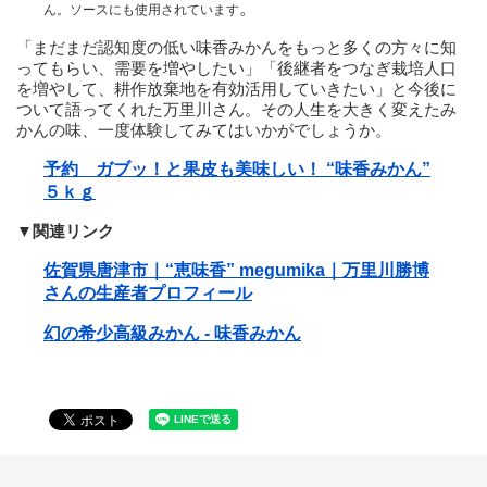
。
ん。ソースにも使用されています
「まだまだ認知度の低い味香みかんをもっと多くの方々に知
ってもらい、需要を増やしたい」「後継者をつなぎ栽培人口
を増やして、耕作放棄地を有効活用していきたい」と今後に
ついて語ってくれた万里川さん。その人生を大きく変えたみ
かんの味、一度体験してみてはいかがでしょうか。
予約 ガブッ！と果皮も美味しい！ “味香みかん”
５ｋｇ
▼関連リンク
佐賀県唐津市｜“恵味香” megumika｜万里川勝博
さんの生産者プロフィール
幻の希少高級みかん - 味香みかん