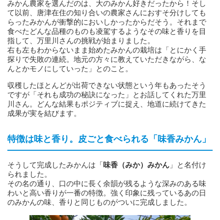
みかん農家を選んだのは、大のみかん好きだったから！そし
て以前、唐津在住の知り合いの農家さんにおすそ分けしても
らったみかんが衝撃的においしかったからだそう。それまで
食べたどんな品種のものも凌駕するようなその味と香りを目
指して、万里川さんの挑戦が始まりました。
右も左もわからないまま始めたみかんの栽培は「とにかく手
探りで失敗の連続。地元の方々に教えていただきながら、な
んとかモノにしていった」とのこと。
収穫したほとんどが出荷できない状態という年もあったそう
ですが「それも成功の秘訣になった」とお話してくれた万里
川さん。どんな結果もポジティブに捉え、地道に続けてきた
成果が実を結びます。
特徴は味と香り。皮ごと食べられる「味香みかん」
そうして完成したみかんは「
味香（みか）みかん
」と名付け
られました。
その名の通り、口の中に長く余韻が残るような深みのある味
わいと高い香りが一番の特徴。強く印象に残っているあの日
のみかんの味、香りと同じものがついに完成しました。