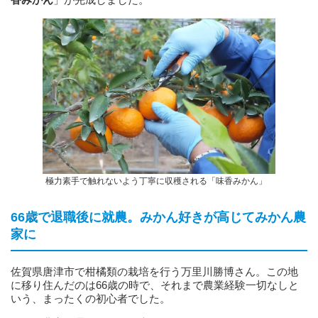
極力素手で触れないよう丁寧に収穫される「味香みかん」
66歳で退職後に就農。みかん好きが高じてみかん農
家に
佐賀県唐津市で柑橘類の栽培を行う万里川勝博さん。この地
に移り住んだのは66歳の時で、それまで農業経験一切なしと
いう、まったくの初心者でした。