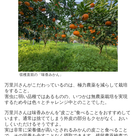
収穫直前の「味香みかん」
万里川さんがこだわっているのは、極力農薬を減らして栽培
をすること。
害虫に弱い品種ではあるものの、いつかは無農薬栽培を実現
するため今は色々とチャレンジ中とのことでした。
万里川さんは味香みかんを"皮ごと"食べることをおすすめして
います。通常は捨ててしまう外皮の部分もクセがなく、おい
しくいただけるそうですよ。
実は非常に栄養価が高いとされるみかんの皮ごと食べること
で、その栄養を余すことなく摂取できます。残留農薬検査で