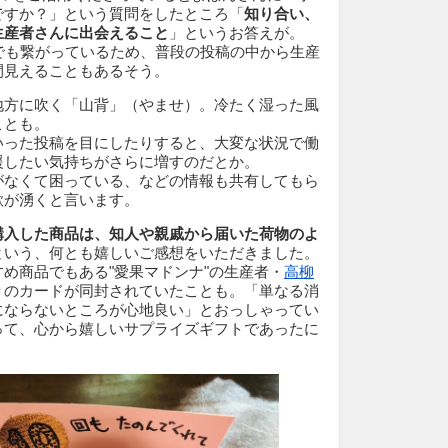
ですか？」という質問をしたところ「
知り合い、
生産者さんに出会えること
」というお答えが。
でも繋がっているため、普段の投稿の中から生産
間見えることもあるそう。
地方に吹く「山背」（やませ）。冷たく湿った風
ことも。
いった投稿を目にしたりすると、大変な状況で働
援したい気持ちがさらに増すのだとか。
がなくて困っている、などの情報も共有してもら
欲が湧くと言います。
購入した商品は、知人や親戚から届いた荷物のよ
という、何とも嬉しいご感想をいただきました。
め商品でもある"愛果マドンナ"の生産者・
高柳
りのカードが同封されていたことも。「単なる消
にならないところが心地良い」とおっしゃってい
って、心から嬉しいサプライズギフトであったに