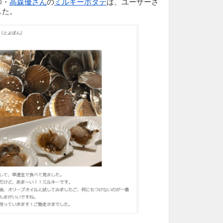
師・
高森優さん
の
ミルキーホタテ
は、ユーザーさ
した。