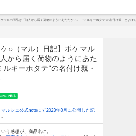
arche
ポケマルの商品は「知人から届く荷物のようにあたたかい」—"ミルキーホタテ"の名付け親・とよぽ
ケ○（マル）日記】ポケマル
知人から届く荷物のようにあた
ミルキーホタテ"の名付け親・
ん
マルシェ公式noteにて2023年8月に公開した記
す。
という感想が、商品名に。