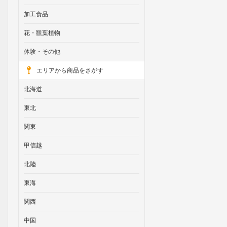
加工食品
花・観葉植物
体験・その他
エリアから商品をさがす
北海道
東北
関東
甲信越
北陸
東海
関西
中国