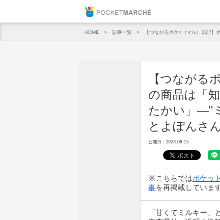
Pocket M
記事一覧
【つながるポケ○（マル）日記】
HOME
【つながるポ
の商品は「
たかい」—"
とよぽんさ
公開日：2023.08.15.
※こちらでは
ポケット
事
を再掲載していま
「甘くてミルキー」