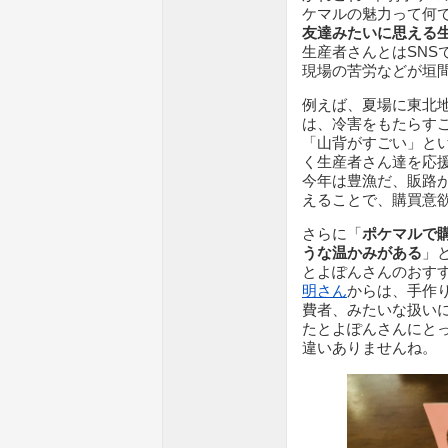
ケマルの魅力って何
友達みたいに思える
生産者さんとはSNS
現場の苦労などが垣
例えば、夏場に東北
は、冷害をもたらす
「山背がすごい」と
く生産者さん達を応
今年は豊漁だ、販路
えることで、購買意
さらに「
ポケマルで
うな温かみがある
」
とよぽんさんのおすす
明さん
からは、手作
費者、みたいな扱い
たとよぽんさんにと
違いありませんね。