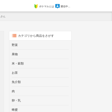
ポケマルとは
通信中...
んさん
カテゴリから商品をさがす
野菜
果物
米・穀類
お茶
魚介類
肉
卵・乳
蜂蜜