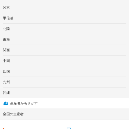
関東
甲信越
北陸
東海
関西
中国
四国
九州
沖縄
生産者からさがす
全国の生産者