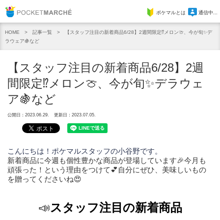
Pocket Marche
ポケマルとは
通信中...
記事一覧
【スタッフ注目の新着商品6/28】2週間限定⁉️メロン🍈、今が旬✨デ
HOME
ラウェア🍇など
【スタッフ注目の新着商品6/28】2週
間限定⁉️メロン🍈、今が旬✨デラウェ
ア🍇など
公開日：2023.06.29.
更新日：2023.07.05.
こんにちは！ポケマルスタッフの小谷野です。
新着商品に今週も個性豊かな商品が登場しています🎉今月も
頑張った！という理由をつけて💕自分にぜひ、美味しいもの
を贈ってくださいね😍
📣
スタッフ注目の新着商品