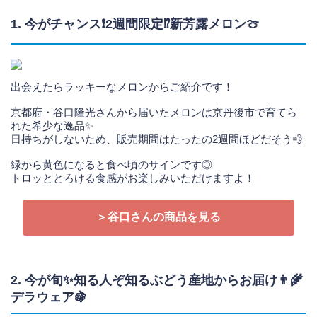
1. 今がチャンス❗2週間限定⁉️新芳露メロン🍈
出会えたらラッキーなメロンからご紹介です！
京都府・谷口隆光さんから届いたメロンは京丹後市で育てら
れた希少な逸品✨
日持ちがしないため、販売期間はたったの2週間ほどだそう💨
緑から黄色になると食べ頃のサインです◎
トロッととろける食感がお楽しみいただけますよ！
＞谷口さんの商品を見る
2. 今が旬✨知る人ぞ知るぶどう産地からお届け👨‍🌾
デラウェア🍇