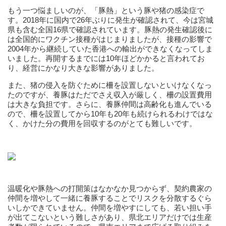
もう一つ悩ましいのが、「豚熱」という豚や猪の感染症で
す。2018年に国内で26年ぶりに発生が確認されて、今は宮城
県も含む全国16県で確認されています。豚熱の発生確認後に
は全国的にワクチン接種がはじまりましたが、接種の影響で
2004年から継続していた香港への輸出ができなくなってしま
いました。再開するまでには10年ほどかかると言われてお
り、経営にかなり大きな影響がありました。
また、猪の侵入を防ぐために柵を設置しないといけなくなっ
たのですが、養豚はただでさえ収入が厳しく、柵の設置費用
は大きな負担です。さらに、養豚仲間は高齢化も進んでいる
ので、柵を設置してから10年も20年も続けられるわけではな
く、かけた分の費用を回収するのがとても難しいです。
温暖化や豚熱への打開策はなかなか見つからず、契約農家の
仲間を増やして一緒に養豚することでリスクを分散するぐら
いしかできていません。仲間を増やすにしても、若い担い手
が出てこないという難しさがあり、県北エリアだけでは生産