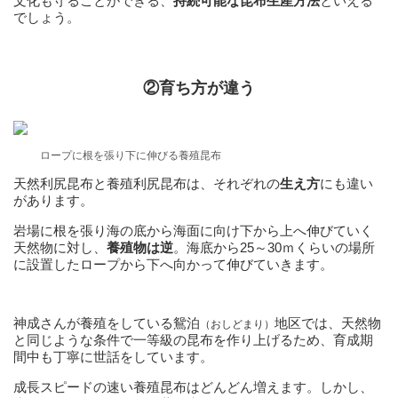
文化も守ることができる、
持続可能な昆布生産方法
といえる
でしょう。
②育ち方が違う
ロープに根を張り下に伸びる養殖昆布
天然利尻昆布と養殖利尻昆布は、それぞれの
生え方
にも違い
があります。
岩場に根を張り海の底から海面に向け下から上へ伸びていく
天然物に対し、
養殖物は逆
。海底から25～30ｍくらいの場所
に設置したロープから下へ向かって伸びていきます。
神成さんが養殖をしている鴛泊
地区では、天然物
（おしどまり）
と同じような条件で一等級の昆布を作り上げるため、育成期
間中も丁寧に世話をしています。
成長スピードの速い養殖昆布はどんどん増えます。しかし、