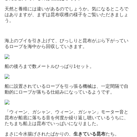
天然と養殖には違いがあるのでしょうか。気になるところで
はありますが、まずは昆布収穫の様子をご覧いただきましょ
う。
海上のブイを引き上げて、びっしりと昆布がぶら下がってい
るロープを海中から回収していきます。
船の後ろまで数メートルひっぱり1セット。
船に設置されているロープを引っ張る機械は、一定間隔で自
動的にロープが落ちる仕組みになっているようです。
「ウィーン、ガシャン、ウィーン、ガシャン」モーター音と
昆布が船底に落ちる音を何度か繰り返し聴いているうちに、
たちまち船上は昆布でいっぱいになりました。
まさに今水揚げされたばかりの、
生きている昆布
たち。