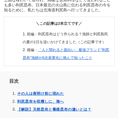
も多い利尻昆布。日本最北の火山島に伝わる利尻昆布の今を
知るために、私たちは北海道利尻島へ行ってきました。
＼この記事は2本立てです／
前編：利尻昆布はどう作られる？漁師と利尻島民
の夏の1日を追いかけてきました
（この記事です）
後編：
「人と関わると面白い」最強ブランド"利尻
昆布"漁師が6次産業化に挑んで知ったこと
目次
その人は夜明け前に現れた
利尻昆布を収穫しに、海へ
【解説】天然昆布と養殖昆布の違いとは？