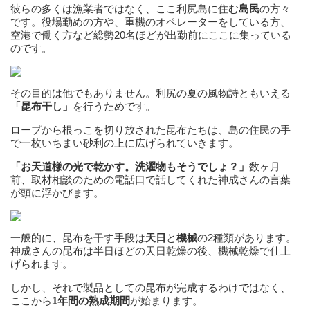
彼らの多くは漁業者ではなく、ここ利尻島に住む
島民
の方々
です。役場勤めの方や、重機のオペレーターをしている方、
空港で働く方など総勢20名ほどが出勤前にここに集っている
のです。
その目的は他でもありません。利尻の夏の風物詩ともいえる
「昆布干し」
を行うためです。
ロープから根っこを切り放された昆布たちは、島の住民の手
で一枚いちまい砂利の上に広げられていきます。
「お天道様の光で乾かす。洗濯物もそうでしょ？」
数ヶ月
前、取材相談のための電話口で話してくれた神成さんの言葉
が頭に浮かびます。
一般的に、昆布を干す手段は
天日
と
機械
の2種類があります。
神成さんの昆布は半日ほどの天日乾燥の後、機械乾燥で仕上
げられます。
しかし、それで製品としての昆布が完成するわけではなく、
ここから
1年間の熟成期間
が始まります。