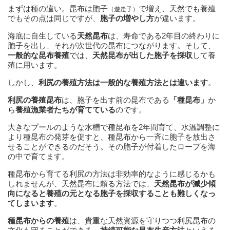
まずは種の違い。昆布は胞子
で増え、天然でも養殖
（遊走子）
でもその点は同じですが、
胞子の増やし方
が違います。
海底に自生している
天然昆布
は、寿命である2年目の終わりに
胞子を出し、それが次世代の昆布につながります。そして、
一般的な昆布養殖
では、
天然昆布が出した胞子を採収
して養
殖に用います。
しかし、
利尻の養殖方法は一般的な養殖方法とは違います
。
利尻の養殖昆布
は、胞子を出す前の昆布である
「種昆布」
か
ら
養殖漁業者たちが育てている
のです。
大きなプールのような水槽で種昆布を2年間育て、水温調整に
より種昆布の発芽を促すと、種昆布から一斉に胞子を放出さ
せることができるのだそう。その胞子が付着したロープを海
の中で育てます。
種昆布から育てる利尻の方法は非効率的なように感じるかも
しれませんが、天然昆布に頼る方法では、
天然昆布が減少傾
向になると養殖の元となる胞子を採収することも難しくなっ
てしまいます
。
種昆布からの養殖
は、貴重な天然資源を守りつつ利尻昆布の