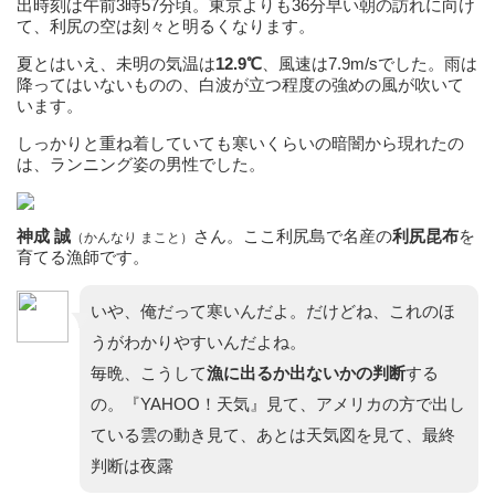
出時刻は午前3時57分頃。東京よりも36分早い朝の訪れに向け
て、利尻の空は刻々と明るくなります。
夏とはいえ、未明の気温は
12.9℃
、風速は7.9m/sでした。雨は
降ってはいないものの、白波が立つ程度の強めの風が吹いて
います。
しっかりと重ね着していても寒いくらいの暗闇から現れたの
は、ランニング姿の男性でした。
神成 誠
さん。ここ利尻島で名産の
利尻昆布
を
（かんなり まこと）
育てる漁師です。
いや、俺だって寒いんだよ。だけどね、これのほ
うがわかりやすいんだよね。
毎晩、こうして
漁に出るか出ないかの判断
する
の。『YAHOO！天気』見て、アメリカの方で出し
ている雲の動き見て、あとは天気図を見て、最終
判断は夜露