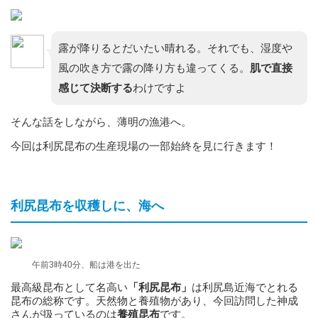
露が降りるとだいたい晴れる。それでも、湿度や
風の吹き方で露の降り方も違ってくる。
肌で直接
感じて決断する
わけですよ
そんな話をしながら、薄明の漁港へ。
今回は利尻昆布の生産現場の一部始終を見に行きます！
利尻昆布を収穫しに、海へ
午前3時40分、船は港を出た
最高級昆布として名高い
「利尻昆布」
は利尻島近海でとれる
昆布の総称です。天然物と養殖物があり、今回訪問した神成
さんが扱っているのは
養殖昆布
です。