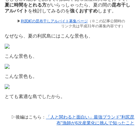
夏に時間をとれる方
がいらっしゃったら、夏の間の
昆布干し
アルバイト
を検討してみるのを
強くおすすめ
します。
▶
利尻町の昆布干しアルバイト募集ページ
（※この記事公開時の
リンク先は平成31年の募集内容です）
なぜなら、夏の利尻島にはこんな景色も、
こんな景色も、
こんな景色も。
とても素適な島でしたから。
▷後編はこちら：
「人と関わると面白い」最強ブランド"利尻昆
布"漁師が6次産業化に挑んで知ったこと