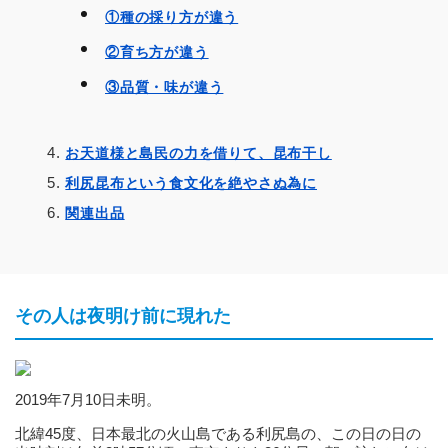
①種の採り方が違う
②育ち方が違う
③品質・味が違う
お天道様と島民の力を借りて、昆布干し
利尻昆布という食文化を絶やさぬ為に
関連出品
その人は夜明け前に現れた
2019年7月10日未明。
北緯45度、日本最北の火山島である利尻島の、この日の日の