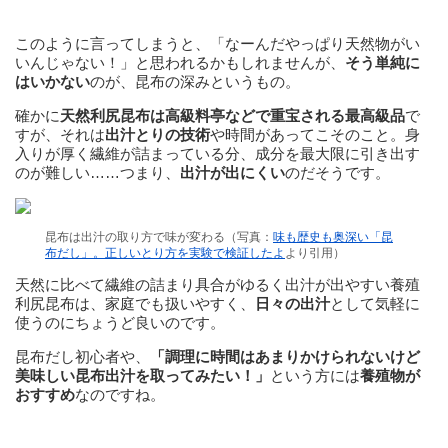
このように言ってしまうと、「なーんだやっぱり天然物がい
いんじゃない！」と思われるかもしれませんが、
そう単純に
はいかない
のが、昆布の深みというもの。
確かに
天然利尻昆布は高級料亭などで重宝される最高級品
で
すが、それは
出汁とりの技術
や時間があってこそのこと。身
入りが厚く繊維が詰まっている分、成分を最大限に引き出す
のが難しい……つまり、
出汁が出にくい
のだそうです。
昆布は出汁の取り方で味が変わる（写真：
味も歴史も奥深い「昆
布だし」。正しいとり方を実験で検証したよ
より引用）
天然に比べて繊維の詰まり具合がゆるく出汁が出やすい養殖
利尻昆布は、家庭でも扱いやすく、
日々の出汁
として気軽に
使うのにちょうど良いのです。
昆布だし初心者や、
「調理に時間はあまりかけられないけど
美味しい昆布出汁を取ってみたい！」
という方には
養殖物が
おすすめ
なのですね。