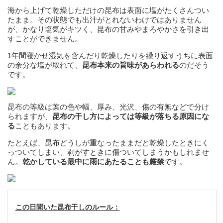
海から上げて乾燥しただけの昆布は表面に塩がたくさんつい
たまま。その状態でも出汁がとれないわけではありません
が、かなり塩気がキツく、昆布の甘みやまろやかさを引き出
すことができません。
1年間寝かせ湿気を含んだり乾燥したりを繰り返すうちに表面
の余分な塩が取れて、
昆布本来の旨味があらわれる
のだそう
です。
昆布の等級は葉の色や幅、厚み、光沢、傷の有無などで分け
られますが、
昆布の干し方によっては等級が落ちる原因にな
る
こともあります。
たとえば、昆布どうしが重なったままだと乾燥したときにく
っついてしまい、剥がすときに傷ついてしまうかもしれませ
ん。
乾かしている最中に雨にあたることも厳禁
です。
この日聞いた昆布干しのルール：