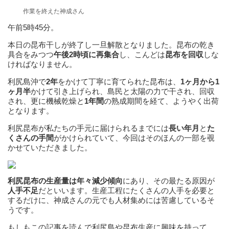
作業を終えた神成さん
午前5時45分。
本日の昆布干しが終了し一旦解散となりました。昆布の乾き
具合をみつつ
午後2時頃に再集合
し、こんどは
昆布を回収
しな
ければなりません。
利尻島沖で
2年
をかけて丁寧に育てられた昆布は、
1ヶ月から1
ヶ月半
かけて引き上げられ、島民と太陽の力で干され、回収
され、更に機械乾燥と
1年間
の熟成期間を経て、ようやく出荷
となります。
利尻昆布が私たちの手元に届けられるまでには
長い年月
と
た
くさんの手間
がかけられていて、今回はそのほんの一部を覗
かせていただきました。
利尻昆布の生産量は年々減少傾向
にあり、その最たる原因が
人手不足
だといいます。生産工程にたくさんの人手を必要と
するだけに、神成さんの元でも人材集めには苦慮しているそ
うです。
もしもこの記事を読んで利尻島や昆布生産に興味を持って、