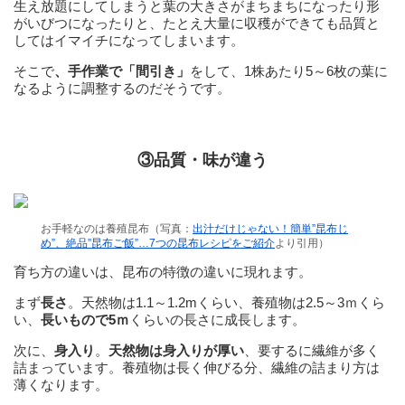
生え放題にしてしまうと葉の大きさがまちまちになったり形
がいびつになったりと、たとえ大量に収穫ができても品質と
してはイマイチになってしまいます。
そこで
、手作業で「間引き」
をして、1株あたり5～6枚の葉に
なるように調整するのだそうです。
③品質・味が違う
お手軽なのは養殖昆布（写真：
出汁だけじゃない！簡単”昆布じ
め”、絶品”昆布ご飯”…7つの昆布レシピをご紹介
より引用）
育ち方の違いは、昆布の特徴の違いに現れます。
まず
長さ
。天然物は1.1～1.2mくらい、養殖物は2.5～3ｍくら
い、
長いもので5ｍ
くらいの長さに成長します。
次に、
身入り
。
天然物は身入りが厚い
、要するに繊維が多く
詰まっています。養殖物は長く伸びる分、繊維の詰まり方は
薄くなります。