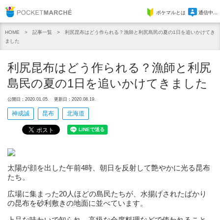
Pocket Marche
ポケマルとは
通信中...
記事一覧
利尻昆布はどう作られる？漁師と利尻島民の夏の1日を追いかけてき
HOME
ました
利尻昆布はどう作られる？漁師と利尻
島民の夏の1日を追いかけてきました
公開日：2020.01.05.
更新日：2020.08.19.
神成誠
昆布
北海道
太陽が顔を出した午前4時、朝日を反射して艶やかに光る昆布
たち。
広場に集まった20人ほどの島民たちが、水揚げされたばかり
の昆布を砂利敷きの地面に並べています。
上品な味わいで知られ、高級な会席料理などで使われること