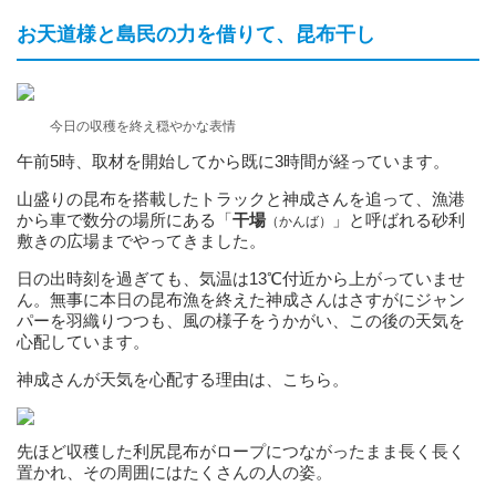
お天道様と島民の力を借りて、昆布干し
今日の収穫を終え穏やかな表情
午前5時、取材を開始してから既に3時間が経っています。
山盛りの昆布を搭載したトラックと神成さんを追って、漁港
から車で数分の場所にある「
干場
」と呼ばれる砂利
（かんば）
敷きの広場までやってきました。
日の出時刻を過ぎても、気温は13℃付近から上がっていませ
ん。無事に本日の昆布漁を終えた神成さんはさすがにジャン
パーを羽織りつつも、風の様子をうかがい、この後の天気を
心配しています。
神成さんが天気を心配する理由は、こちら。
先ほど収穫した利尻昆布がロープにつながったまま長く長く
置かれ、その周囲にはたくさんの人の姿。