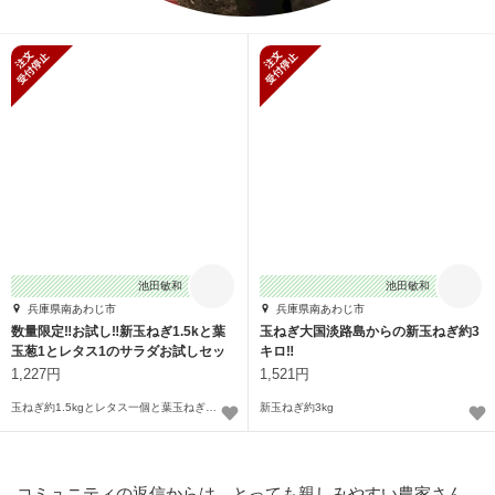
新規受付停止
新規受付停止
池田敏和
池田敏和
兵庫県南あわじ市
兵庫県南あわじ市
数量限定‼︎お試し‼︎新玉ねぎ1.5kと葉
玉ねぎ大国淡路島からの新玉ねぎ約3
玉葱1とレタス1のサラダお試しセッ
キロ‼️
ト
1,227円
1,521円
玉ねぎ約1.5kgとレタス一個と葉玉ねぎ1袋
新玉ねぎ約3kg
コミュニティの返信からは、とっても親しみやすい農家さん