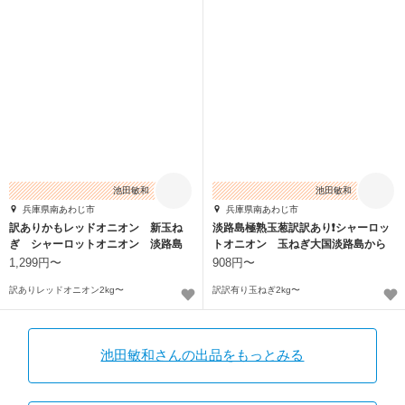
池田敏和
池田敏和
兵庫県南あわじ市
兵庫県南あわじ市
訳ありかもレッドオニオン 新玉ね
淡路島極熟玉葱訳訳あり❗️シャーロッ
ぎ シャーロットオニオン 淡路島
トオニオン 玉ねぎ大国淡路島から
極熟玉葱
の玉ねぎ‼️
1,299円〜
908円〜
訳ありレッドオニオン2kg〜
訳訳有り玉ねぎ2kg〜
池田敏和さんの出品をもっとみる