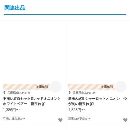
関連出品
池田敏和
池田敏和
兵庫県南あわじ市
兵庫県南あわじ市
不揃い紅白セット❣️レッドオニオンと
新玉ねぎ‼️ シャーロットオニオン 今
ホワイトベアー 新玉ねぎ
が旬の新玉ねぎ❗️
1,386円〜
1,823円〜
不揃い紅白2kg〜
新玉ねぎ約2kg〜