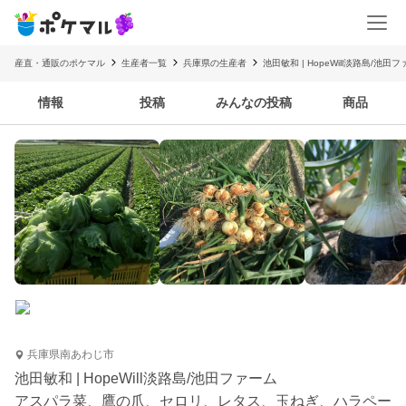
産直・通販のポケマル
生産者一覧
兵庫県の生産者
池田敏和 | HopeWill淡路島/池田
情報
投稿
みんなの投稿
商品
兵庫県南あわじ市
池田敏和 | HopeWill淡路島/池田ファーム
アスパラ菜、鷹の爪、セロリ、レタス、玉ねぎ、ハラペー