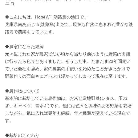
ニョ
◆こんにちは、HopeWill 淡路島の池田です

兵庫県南あわじ市(淡路島)出身で、現在も自然に恵まれた豊かな淡
路島で農業をしています。

◆農家になった経緯

元々生まれた家が農家で幼い頃から当たり前のように野菜は田畑
に行ったら色々とありました。そうした中、たまたま23年間働い
ていた会社を辞め、家の農業の手伝いを始めたことがきっかけで
野菜作りの面白さにどっぷり浸かってしまって現在に至ります。

◆農作物について

基本的に栽培している農作物は、お米と露地野菜(レタス、玉ね
ぎ、キャベツ、青ネギ)です。他には色々と興味のある野菜を栽培
しながら、気に入れば翌年も継続。年々種類が増えている現在で
す。

◆栽培のこだわり
