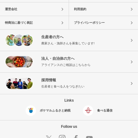
運営会社
利用規約
特商法に基づく表記
プライバシーポリシー
生産者の方へ
農家さん・漁師さんを募集しています!
法人・自治体の方へ
アライアンスのご相談はこちらから
採用情報
生産者と食べる人をつなぎたい
Links
ポケマルふるさと納税
食べる通信
Follow us