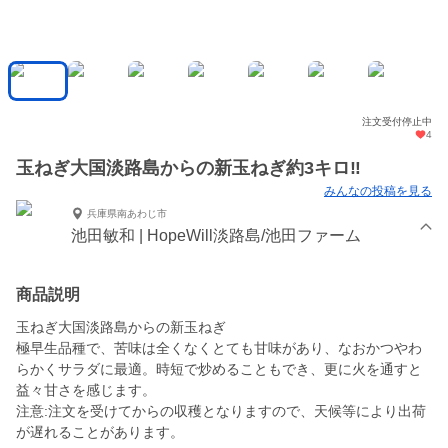
注文受付停止中
4
玉ねぎ大国淡路島からの新玉ねぎ約3キロ‼️
みんなの投稿を見る
兵庫県南あわじ市
池田敏和 | HopeWill淡路島/池田ファーム
商品説明
玉ねぎ大国淡路島からの新玉ねぎ
極早生品種で、苦味は全くなくとても甘味があり、なおかつやわ
らかくサラダに最適。時短で炒めることもでき、更に火を通すと
益々甘さを感じます。
注意:注文を受けてからの収穫となりますので、天候等により出荷
が遅れることがあります。