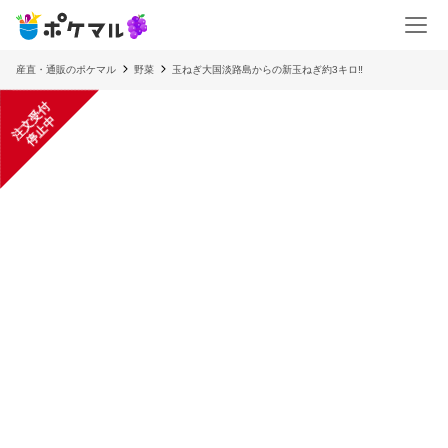
産直・通販のポケマル
野菜
玉ねぎ大国淡路島からの新玉ねぎ約3キロ‼️
注
文
受
付
停
止
中