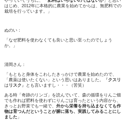
やっていくうちに、「
肥料はいらないのではないか
」と思い
はじめ、2012年に本格的に農業を始めてからは、無肥料での
栽培を行っています。」
ぬのい：
「なぜ肥料を使わなくても良いと思い至ったのでしょう
か。」
清岡さん：
「もともと身体をこわしたきっかけで農業を始めたので、
「農薬は使いたくない」という思いはありました。『
クスリ
は
リスク
』とも言いますし・・・（苦笑）
ある時「奇跡のリンゴ」を読んでいて、森の循環をりんご畑
でも作れば肥料を使わずにりんごは育ったという内容から、
きっとお野菜でも一緒で、
外から栄養を持ち込まなくても作
物は育つんだということが腑に落ち、実践してみることにし
ました
」