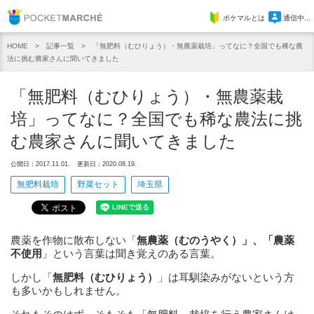
Pocket Marche
ポケマルとは
通信中...
記事一覧
「無肥料（むひりょう）・無農薬栽培」ってなに？全国でも稀な農
HOME
法に挑む農家さんに聞いてきました
「無肥料（むひりょう）・無農薬栽
培」ってなに？全国でも稀な農法に挑
む農家さんに聞いてきました
公開日：2017.11.01.
更新日：2020.08.19.
無肥料栽培
野菜セット
埼玉県
農薬を作物に散布しない「
無農薬
（むのうやく）」、「農薬
不使用
」という言葉は聞き覚えのある言葉。
しかし「
無肥料（むひりょう）
」は耳馴染みがないという方
も多いかもしれません。