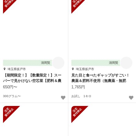
清岡賢
清岡賢
埼玉県坂戸市
埼玉県坂戸市
【期間限定！】【数量限定！】スー
見た目と食べたギャップがすごい！
パーで見かけない空芯菜【肥料＆農
農薬＆肥料不使用（無農薬・無肥
薬不使用】
料）栽培のヤーコン
650円〜
1,765円
300グラム〜
お試し 1キロ
新規受付停止
新規受付停止