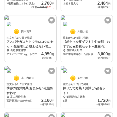
ル
2,700
2,484
7種類前後(1.5キロ以上)
１箱８品入り
円
円
+送料
1,261円
761円
+送料
965円
田中利明
八幡大智
注文から1~7日で発送
注文から2~3日で発送
アスパラガスとトウモロコシのセ
【ポケマル夏ギフト】旬☆彩 お
ット 生産者しか味わえない旬の
すすめ★野菜セット～農薬/化学
長野県東御市
長野県大町市
味♪
肥料・不使用
4,950
3,000
アスパラガス1kg、トウモロコシ6本セット
旬の季節野菜が、5品目以上、セットされます。
円
円
+送料
965円
+送料
965円
小山内駿矢
五野上唯
注文から1~7日で発送
注文から1~7日で発送
季節の西洋野菜 おまかせ5点詰め
採りたて野菜！お試し5品セッ
合わせ
ト！
富山県滑川市
静岡県牧之原市
2,160
1,720
西洋野菜おまかせ5点
5品
円
円
+送料
910円
+送料
910円