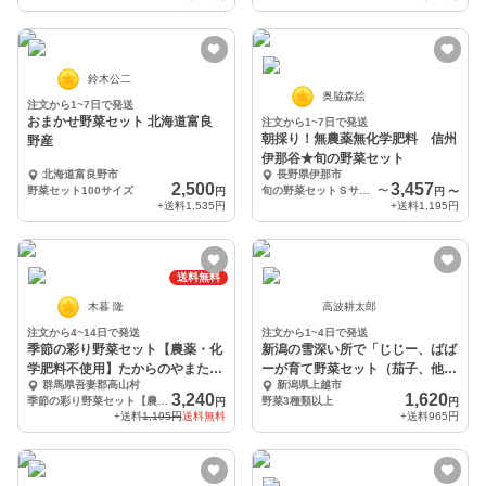
鈴木公二
奥脇森絵
注文から1~7日で発送
おまかせ野菜セット 北海道富良
注文から1~7日で発送
朝採り！無農薬無化学肥料 信州
野産
伊那谷★旬の野菜セット
北海道富良野市
長野県伊那市
2,500
3,457
野菜セット100サイズ
旬の野菜セットＳサイズ
〜
円
円
〜
+送料
1,535円
+送料
1,195円
送料無料
木暮 隆
高波耕太郎
注文から4~14日で発送
注文から1~4日で発送
季節の彩り野菜セット【農薬・化
新潟の雪深い所で「じじー、ばば
学肥料不使用】たからのやまたか
ーが育て野菜セット（茄子、他1
群馬県吾妻郡高山村
新潟県上越市
やま
種類以上」
3,240
1,620
季節の彩り野菜セット【農薬・化学肥料不使用】6~7品目
野菜3種類以上
円
円
+送料
1,195円
送料無料
+送料
965円