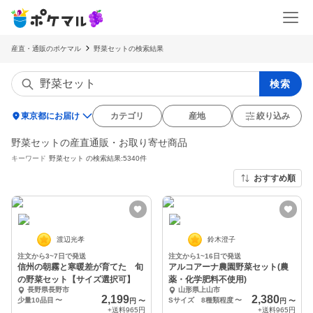
産直・通販のポケマル
野菜セットの検索結果
検索
location_on
東京都にお届け
カテゴリ
産地
絞り込み
野菜セットの産直通販・お取り寄せ商品
キーワード
野菜セット
の検索結果:5340件
おすすめ順
渡辺光孝
鈴木澄子
注文から3~7日で発送
注文から1~16日で発送
信州の朝霧と寒暖差が育てた 旬
アルコアーナ農園野菜セット(農
の野菜セット【サイズ選択可】
薬・化学肥料不使用)
長野県長野市
山形県上山市
2,199
2,380
少量10品目
〜
Sサイズ 8種類程度
〜
円
〜
円
〜
+送料
965円
+送料
965円