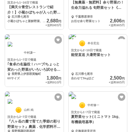
【無農薬・無肥料】余り野菜の！
注文から1~16日で発送
【満天☆青空レストランで紹
生命力溢れる 旬野菜セット《冷
介！】小菊かぼちゃが入った野菜
蔵便》
石川県七尾市
千葉県君津市
セット(数量限定！)
2,680
2,606
小菊かぼちゃと新鮮野菜、合わせて7品目以上セット！
お任せ余り野菜セット
円
円
+送料
965円
+送料
965円
本谷宏志
注文から2~10日で発送
中村謙一
能登直送 大暑野菜セット
注文から1~7日で発送
｢食卓の名脇役！ハーブ/ちょっと
変わった野菜がいろいろ試せるミ
長野県上伊那郡箕輪町
石川県七尾市
ニセット｣
1,800
2,500
60サイズ
合わせて5kgほど
円
円
+送料
910円
+送料
965円
中村修一
山科 純
注文から1~7日で発送
夏野菜セット(ミニトマト 1kg、
注文から2~7日で発送
『八ヶ岳の麓で育てた季節の彩り
有機栽培基準）
野菜セット』農薬．化学肥料不使
長野県諏訪郡原村
北海道岩見沢市