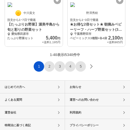
中川貴文
野澤秀樹
注文から1~7日で発送
注文から1~3日で発送
【たっぷりお野菜】渥美半島から
★お得な2倍セット★ 朝摘みベビ
旬と彩りの野菜セット
ーリーフ・ハーブ野菜セット(3種
愛知県田原市
千葉県野田市
類)
5,400
2,100
たっぷり野菜セット
ベビーミックス3種類×各4袋
円
円
+送料
1,195円
+送料
965円
1-40表示/5340件中
1
2
3
4
5
はじめての方へ
お知らせ
よくある質問
運営へのお問い合わせ
運営会社
利用規約
特商法に基づく表記
プライバシーポリシー