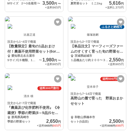
用
3,500
5,616
Mサイズ 2〜3名様用
〜
夏野菜セット ミニ1kg
円
〜
円
+送料
965円
+送料
1,370円
ふるさと納税可
比嘉正道
篠塚政嗣
注文から1~4日で発送
注文から2~7日で発送
【数量限定】最旬の1品おまけ
【単品注文】マーフィーズファー
付！農薬不使用野菜セット(6or9
ムのすくすく育った旬の野菜セッ
愛知県北名古屋市
茨城県結城市
品)/レシピ付き
ト
1,980
2,550
Sサイズ(６種類、1〜2人用)
〜
１品種あたり約２００〜３００グラムで袋詰めしています。
円
〜
円
+送料
965円
+送料
965円
送料500円割引
堂本幸子
送料300円割引
注文から7~14日で発送
清水 積
高野山の麓で育った 野菜おまか
注文から2~7日で発送
せセット
『農薬及び化学肥料不使用』《冷
蔵便》季節の野菜(8～9品)Sセッ
群馬県高崎市
和歌山県橋本市
ト『群馬県産』
2,650
2,500
季節の野菜セット
セット(5品目)
円
円
+送料
965円
665円
+送料
998円
498円