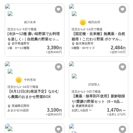
細川未来
梅田由理
注文から1~5日で発送
注文から2~14日で発送
[冷]8〜12種 濃い味野菜でお料理
【固定種・在来種】無農薬・自然
を楽しく♪｜自然農の野菜セット
栽培！こだわり野菜 ポケマルセ
岩手県遠野市
栃木県佐野市
[無農薬]
ットSサイズ
3,390
2,484
1箱 8〜12種類
6種類・80サイズ
円
円
+送料
998円
+送料
745円
中村恵加
武智賢人
注文から1~16日で発送
【8月12日(水)発送予定】なかむ
注文から1~3日で発送
【農薬・除草剤不使用】新鮮朝採
ら農園のおまかせ野菜BOX
り!愛媛の野菜セット（6～8品
茨城県石岡市
愛媛県東温市
目） ギフト対応商品
3,100
1,470
おまかせ10品目
お試し6品目
〜
円
円
〜
+送料
965円
+送料
1,370円