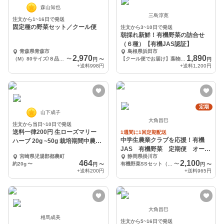
森山知也
三島淳寛
注文から1~16日で発送
固定種の野菜セット／クール便
注文から3~10日で発送
朝採れ新鮮！有機野菜の詰合せ
（６種）【有機JAS認証】
青森県青森市
島根県浜田市
2,970
1,890
（M）80サイズ/８品目以上
〜
【クール便でお届け】葉物野菜など6種詰め合わせ
円
〜
円
+送料
998円
+送料
1,200円
定期
山下成子
大角昌巳
注文から当日~10日で発送
送料一律200円 生ローズマリー
1週間に1回定期配送
中学生農業クラブを応援！有機
ハーブ 20g ~50g 栽培期間中農薬
JAS 有機野菜 定期便 オーガ
不使用
宮崎県児湯郡都農町
静岡県掛川市
ニック 野菜セット
464
2,100
約20g
〜
有機野菜SSセット（５〜６袋）定期便
〜
円
〜
円
〜
+送料
200円
+送料
965円
大角昌巳
相馬成美
注文から5~16日で発送