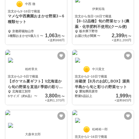
中西 徹
伊東拓哉
注文から3~10日で発送
マメな中西農園おまかせ野菜3～6
注文から当日~16日で発送
【8~12品種】旬の野菜セット(農
種類セット
薬・化学肥料不使用)(クール便)
京都府福知山市
栃木県下野市
1,063
2,399
3種類おまかせ5個入り
〜
お届け先が関東
〜
円
〜
円
〜
+送料
998円
+送料
1,200円
柏村章夫
中川貴文
注文から2~5日で発送
注文から2~10日で発送
【ポケマル夏ギフト】\\北海道か
冷蔵便【8月のお試しBOX】渥美
ら旬の野菜を直送// 季節の彩り野
半島から旬と彩りの野菜セット
北海道江別市
愛知県田原市
菜セット
3,800
1,999
Sサイズ（約6品）
〜
野菜5品以上
円
〜
円
+送料
1,370円
+送料
965円
松崎裕一郎
大森幸太郎
注文から1~16日で発送