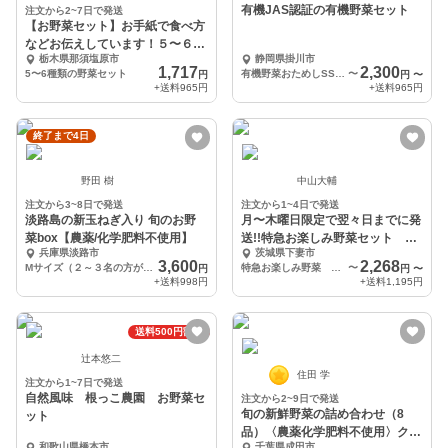
有機JAS認証の有機野菜セット
注文から2~7日で発送
【お野菜セット】お手紙で食べ方
などお伝えしています！５〜６種
栃木県那須塩原市
静岡県掛川市
類お楽しみ
1,717
2,300
5〜6種類の野菜セット
有機野菜おためしSSセット（5袋）
〜
円
円
〜
+送料
965円
+送料
965円
終了まで4日
野田 樹
中山大輔
注文から3~8日で発送
注文から1~4日で発送
淡路島の新玉ねぎ入り 旬のお野
月〜木曜日限定で翌々日までに発
菜box【農薬/化学肥料不使用】
送!!特急お楽しみ野菜セット 訳
兵庫県淡路市
茨城県下妻市
あり
3,600
2,268
Mサイズ（２～３名の方が３～４日楽しんで頂ける量）
特急お楽しみ野菜 7袋
〜
円
円
〜
+送料
998円
+送料
1,195円
送料500円割引
辻本悠二
住田 学
注文から1~7日で発送
自然風味 根っこ農園 お野菜セ
注文から2~9日で発送
旬の新鮮野菜の詰め合わせ（8
ット
品）〈農薬化学肥料不使用〉クー
和歌山県橋本市
千葉県成田市