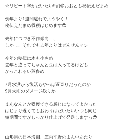
☆リピート率がだいたい9割😎おおとも秘伝えだまめ
例年より1週間遅れでようやく！
秘伝えだまめ収穫はじめます😎
去年につづき不作傾向、、
しかし、それでも去年よりはぜんぜんマシ
今年の秘伝は木も小さめ
去年と違ってちゃんと豆は入ってるけども
かっこわるい莢多め
7月水没から復活もやっぱ遅直りだったのか
9月大雨のダメージ残りか
まあなんとか収穫できる感じになってよかった
はじまり遅くてもおわりはだいたいいつも同じ
短期間ですがしっかり仕上げて発送しますっ😎
==========================
山形県の日本海側、庄内平野のまん中あたり