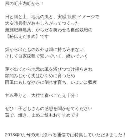
風の町庄内町から！
日と雨と土、地元の風と、実感,観察,イメージで
大友惣兵衛がおもしろがってつくった
無施肥無農薬、からだを笑わせる自然栽培の
【秘伝えだまめ】です
畑から出たもの以外は畑に持ち込まない、
そして自家採種で繋いでいく、継いでいく
芽が出てから地元の風を浴びつづけ揺らされ
節間みじかく丈はひくめに育つため
雨風にもしなやかに倒れず育ち、いよいよ収穫
甘み香りと、大粒で食べごたえ十分！
ぜひ！子どもさんの感想を聞かせてください
茹で、焼き、まめご飯もおすすめです
2018年9月号の東北食べる通信では特集していただきました！