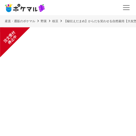
産直・通販のポケマル
野菜
枝豆
【秘伝えだまめ】からだを笑わせる自然栽培【大友
注
文
受
付
停
止
中