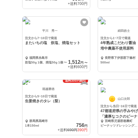
+送料
700円
平川 秀一
絹田皓士
注文から7~10日で発送
注文から1~7日で発送
またいちの塩 炊塩、焼塩セット
4年熟成こだわり醤油
培中農薬不使用原料
福岡県糸島市
長野県下伊那郡下條村
1,512
炊塩50g 1個、焼塩50g 1個
〜
500ml
円
〜
+送料
600円
送料300円割引
堀越勝徳
注文から5~10日で発送
山口次郎
生姜焼きのタレ（梨）
注文から当日~16日で発送
47都道府県の手みや
「濃厚なコクのピーナ
群馬県高崎市
宮崎県児湯郡都農町
ング」
756
1本150ml
ピーナッツドレッシング オリジナル・中華・味噌の3種類セット
円
+送料
690円
390円