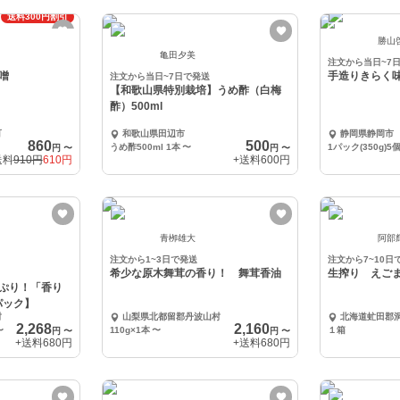
送料300円割引
勝山
亀田夕美
注文から当日~7
噌
手造りきらく味噌
注文から当日~7日で発送
【和歌山県特別栽培】うめ酢（白梅
酢）500ml
町
和歌山県田辺市
静岡県静岡市
860
500
うめ酢500ml 1本
〜
1パック(350g)5
円
〜
円
〜
送料
910円
610円
+送料
600円
青栁雄大
阿部
注文から1~3日で発送
注文から7~10日
希少な原木舞茸の香り！ 舞茸香油
生搾り えご
ぷり！「香り
パック】
村
山梨県北都留郡丹波山村
北海道虻田郡
2,268
2,160
〜
110g×1本
〜
１箱
円
〜
円
〜
+送料
680円
+送料
680円