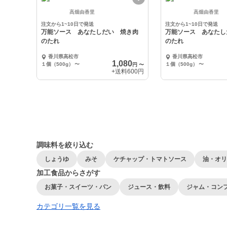
高畑由香里
高畑由香里
注文から1~10日で発送
注文から1~10日で発送
万能ソース あなたしだい 焼き肉
万能ソース あなたし
のたれ
のたれ
香川県高松市
香川県高松市
1,080
１個（500g）
〜
１個（500g）
〜
円
〜
+送料
600円
調味料を絞り込む
しょうゆ
みそ
ケチャップ・トマトソース
油・オリ
加工食品からさがす
お菓子・スイーツ・パン
ジュース・飲料
ジャム・コン
カテゴリ一覧を見る