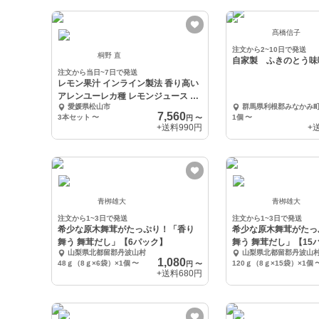
髙橋信子
注文から2~10日で発送
桐野 直
自家製 ふきのとう味
注文から当日~7日で発送
レモン果汁 インライン製法 香り高い
アレンユーレカ種 レモンジュース 1L
愛媛県松山市
群馬県利根郡みなかみ
大容量
7,560
3本セット
〜
1個
〜
円
〜
+送料
990円
+
青栁雄大
青栁雄大
注文から1~3日で発送
注文から1~3日で発送
希少な原木舞茸がたっぷり！「香り
希少な原木舞茸がたっ
舞う 舞茸だし」【6パック】
舞う 舞茸だし」【15
山梨県北都留郡丹波山村
山梨県北都留郡丹波山
1,080
48ｇ（8ｇ×6袋）×1個
〜
120ｇ（8ｇ×15袋）×1個
円
〜
+送料
680円