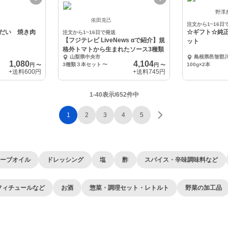
野澤
依田克己
注文から1~16日
だい 焼き肉
☆ギフト☆純
注文から1~16日で発送
【フジテレビ LiveNews αで紹介】規
ット
格外トマトから生まれたソース3種類
山梨県中央市
島根県邑智郡
1,080
4,104
3種類３本セット
〜
100g×2本
円
〜
円
〜
+送料
600円
+送料
745円
1-40表示/652件中
1
2
3
4
5
ーブオイル
ドレッシング
塩
酢
スパイス・辛味調味料など
フィチュールなど
お酒
惣菜・調理セット・レトルト
野菜の加工品