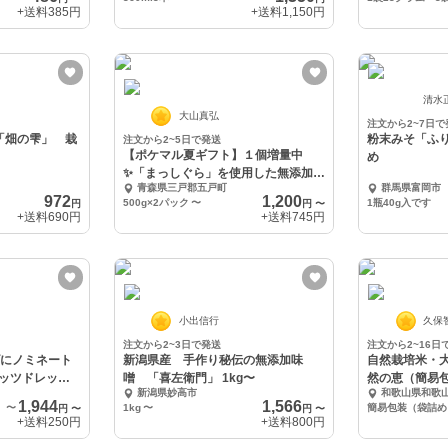
+送料
385円
+送料
1,150円
清水
大山真弘
注文から2~7日で
「畑の雫」 栽
粉末みそ「ふり
注文から2~5日で発送
【ポケマル夏ギフト】１個増量中
め
✨️「まっしぐら」を使用した無添加手
青森県三戸郡五戸町
群馬県富岡市
造り3年味噌
972
1,200
500g×2パック
〜
1瓶40g入です
円
円
〜
+送料
690円
+送料
745円
小出信行
久保
注文から2~3日で発送
注文から2~16日
げにノミネート
新潟県産 手作り秘伝の無添加味
自然栽培米・大
ッツドレッシ
噌 「喜左衛門」 1kg〜
然の恵（簡易
新潟県妙高市
和歌山県和歌
1,944
1,566
〜
1kg
〜
簡易包装（袋詰め
円
〜
円
〜
+送料
250円
+送料
800円