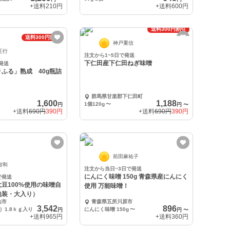
+送料
210円
+送料
600円
送料300円割引
送料300円割引
神戸重信
正行
注文から1~5日で発送
下仁田産下仁田ねぎ味噌
発送
ふる」熟成 40g瓶詰
群馬県甘楽郡下仁田町
1,600
1,188
1個120g
〜
円
円
〜
+送料
690円
390円
+送料
690円
390円
前田麻祐子
智和
注文から当日~3日で発送
にんにく味噌 150g 青森県産にんにく
で発送
豆100%使用の味噌自
使用 万能味噌！
包装・大入り）
山市
青森県五所川原市
3,542
896
）1.8ｋｇ入り
にんにく味噌 150g
〜
円
円
〜
+送料
965円
+送料
360円