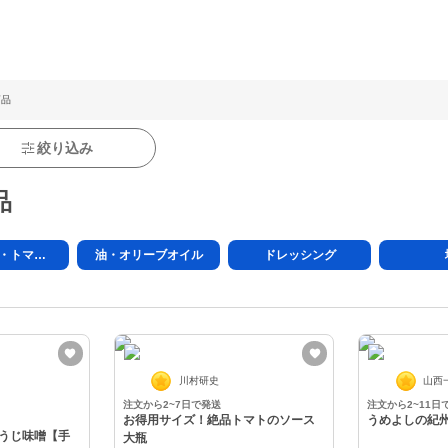
商品
絞り込み
品
ケチャップ・トマトソース
油・オリーブオイル
ドレッシング
川村研史
山西
注文から2~7日で発送
注文から2~11日
お得用サイズ！絶品トマトのソース
うめよしの紀州
うじ味噌【手
大瓶