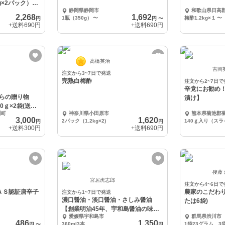
g×2パック）
静岡県静岡市
和歌山県日高
2,268
1,692
1瓶（350g）
〜
梅酢1.2kg×１
〜
円
円
〜
+送料
690円
+送料
690円
高橋英治
吉岡
注文から3~7日で発送
完熟白梅酢
注文から2~7日で
辛党にお勧め
からの贈り物
漬け】
0ｇ×2袋(送料
川町
神奈川県小田原市
熊本県菊池郡
3,000
1,620
2パック（1.2kg×2)
140ｇ入り（スラ
円
円
+送料
300円
+送料
690円
後藤
宮居虎志郎
注文から4~6日で
ＡＳ認証唐辛子
農家のこだわ
注文から1~7日で発送
濃口醤油・淡口醤油・さしみ醤油
たは6袋)
【創業明治45年、宇和島醤油の味く
愛媛県宇和島市
群馬県渋川市
らべ】
486
1,350
360ml3本
1袋23グラム 3
円
〜
円