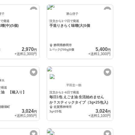
啓子
勝山啓子
日で発送
注文から1~7日で発送
(中)(5個)
手造りきらく味噌(大)5個
静岡県静岡市
2,970
5,400
個
1パック(700g)5個
円
円
+送料
1,300円
+送料
1,300円
輝夫
平田圭一朗
で発送
ま油 【箱入り】
注文から1~6日で発送
毎日1包 えごま油 生活始めません
か？スティックタイプ（3g×25包入)
洞爺湖町
佐賀県神埼市
3,024
3,024
3g×25包
円
円
+送料
1,095円
+送料
1,100円