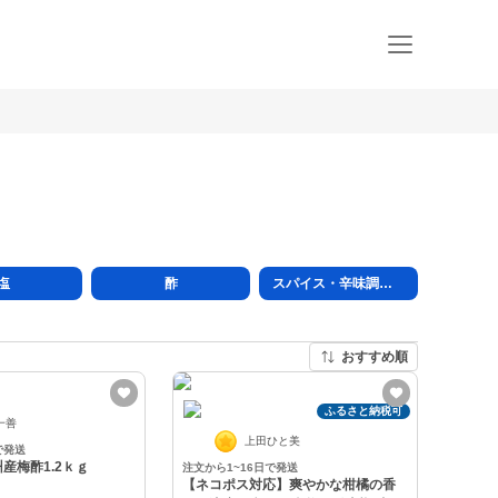
塩
酢
スパイス・辛味調味料など
おすすめ順
ふるさと納税可
一善
上田ひと美
で発送
産梅酢1.2ｋｇ
注文から1~16日で発送
【ネコポス対応】爽やかな柑橘の香