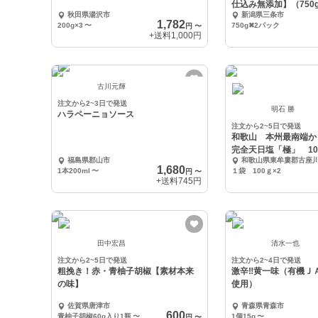
仕込み無添加】（750
秋田県湯沢市
新潟県三条市
1.5kg
1,782
200g×3
〜
750g✖2パック
円
〜
+送料
1,000円
古川元輝
注文から2~3日で発送
明石 勝
ハラペーニョソース
注文から2~5日で発送
和歌山 本州最南端
完全天日塩「極」 10
福島県郡山市
和歌山県東牟婁郡古座
300円)
1,680
1本200ml
〜
１袋 100ｇ×2
円
〜
+送料
745円
田中宏昌
清水一也
注文から2~5日で発送
注文から2~4日で発送
粗挽き！赤・青柚子胡椒【素材本来
激辛‼️黄一味（有機Ｊ
の味】
使用）
佐賀県唐津市
青森県青森市
600
青柚子胡椒60g入り1瓶
〜
1個15g
〜
円
〜