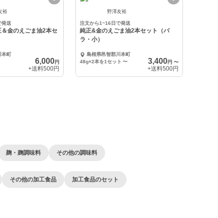
友裕
野澤友裕
で発送
注文から1~16日で発送
正＆金のえごま油2本セ
純正&金のえごま油2本セット（バ
ラ・小）
川本町
島根県邑智郡川本町
6,000
3,400
48g×2本を1セット
〜
円
円
〜
+送料
500円
+送料
500円
麹・麹調味料
その他の調味料
その他の加工食品
加工食品のセット