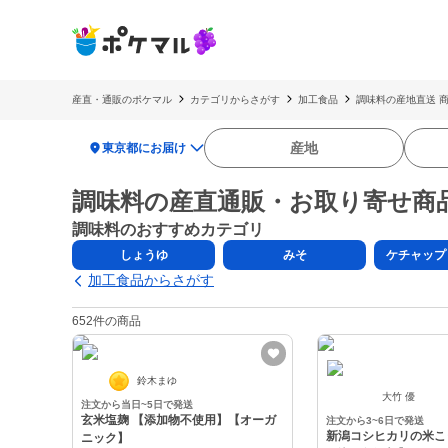
産直・通販のポケマル
カテゴリからさがす
加工食品
調味料の産地直送 
location_on
産地
東京都にお届け
調味料の産直通販・お取り寄せ商
調味料のおすすめカテゴリ
しょうゆ
みそ
加工食品からさがす
652件の商品
鈴木まゆ
大竹 優
注文から当日~5日で発送
玄米塩麹 【添加物不使用】【オーガ
注文から3~6日で発送
新潟コシヒカリの米こ
ニック】