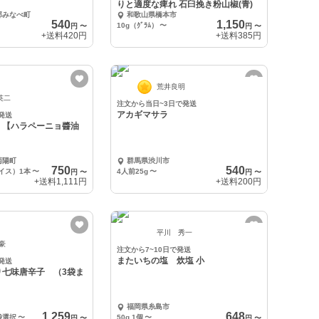
りと適度な痺れ 石臼挽き粉山椒(青)
郡みなべ町
和歌山県橋本市
540
1,150
10g（ｸﾞﾗﾑ）
〜
円
〜
円
〜
+送料
420円
+送料
385円
荒井良明
英二
注文から当日~3日で発送
アカギマサラ
発送
！【ハラペーニョ醬油
菊陽町
群馬県渋川市
750
540
イス）1本
〜
4人前25g
〜
円
〜
円
〜
+送料
1,111円
+送料
200円
平川 秀一
 豪
注文から7~10日で発送
またいちの塩 炊塩 小
発送
り七味唐辛子 （3袋ま
福岡県糸島市
1,259
648
袋選択
〜
50g 1個
〜
円
〜
円
〜