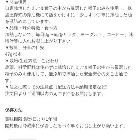
▼商品概要
自家栽培したえごま種子の中から厳選した種子のみを使用し、低
温圧搾式の搾油機にて熱をかけずに、少しずつ丁寧に搾油した油
を瓶詰めにしています。
▼品種・味の特徴・食べ方
加熱しないで、毎日3g〜5gをサラダ、ヨーグルト、コーヒー、味
噌汁等に入れお召し上がり下さい。
▼数量、分量の目安
47g×3本
▼栽培/生産方法、こだわり
農薬、科学肥料は使わずに栽培したえごま種子の中から厳選した
種子のみを使用して、無添加で搾油した安全安心のえごま油で
す。
▼注文に際しての注意点（配送方法や納期指定など）
注文日より二週間以内のえごま油をお届けします。
保存方法
賞味期限:製造日より1年間
開封後は冷蔵庫に保管しなるべく早くお召し上がり願います。