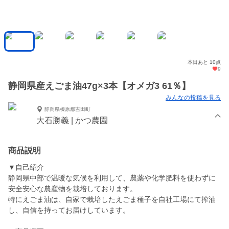
本日あと 10点
9
静岡県産えごま油47g×3本【オメガ3 61％】
みんなの投稿を見る
静岡県榛原郡吉田町
大石勝義 | かつ農園
商品説明
▼自己紹介
静岡県中部で温暖な気候を利用して、農薬や化学肥料を使わずに
安全安心な農産物を栽培しております。
特にえごま油は、自家で栽培したえごま種子を自社工場にて搾油
し、自信を持ってお届けしています。