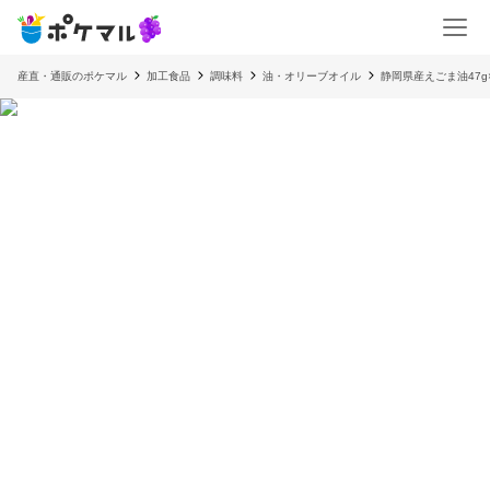
産直・通販のポケマル
加工食品
調味料
油・オリーブオイル
静岡県産えごま油47g