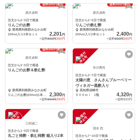
送料300円割引
送料300円割引
原沢貞和
原沢貞和
注文から2~5日で発送
注文から2~5日で発送
りんごのお酢
りんごの飲む酢
群馬県利根郡みなかみ町
群馬県利根郡みなかみ町
2,201
2,400
200ml入り2本セット
200ml入り2本セット
円
円
+送料
690円
390円
+送料
690円
390円
送料300円割引
注
文
受
付
停
止
中
原沢貞和
注文から2~5日で発送
市川秀司
りんごのお酢＆飲む酢
注文から2~7日で発送
太陽の恵 さんさんブルーベリー
ヴィネガー黒酢入り
群馬県利根郡みなかみ町
高知県須崎市
2,300
4,320
りんごのお酢(200ml)1本とりんごの飲む酢(200ml)1本の2本セット
５００ｍｌ 1瓶
円
円
+送料
690円
390円
+送料
920円
注
文
受
付
停
止
注
文
受
付
停
止
中
中
三好誠二
清水 烈
注文から1~5日で発送
丸ごと柿酢・飲む柿酢 箱入り2本
注文から7~10日で発送