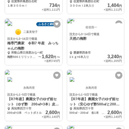
佐賀県杵島郡白石町
佐賀県杵島郡白石町
734
1,404
１本３００ｍｌ
３００ｍｌ2本入り
円
円
+送料
1,111円
+送料
1,111円
ふるさと納税可
佐伯浩一
二葉美智子
注文から3~14日で発送
天然の梅酢
注文から3~16日で発送
梅専門農家 令和7 年産 みっち
ゃんの梅酢
和歌山県日高郡みなべ町
愛媛県西条市
1,620
3,240
梅酢500ミリリットル✖️2
〜
1ｋｇ×6本入り
円
〜
円
+送料
745円
+送料
1,205円
永島尚世
永島尚世
注文から1~5日で発送
注文から1~5日で発送
【R7年産】農園女子のゆず姫セ
【R7年産】農園女子のゆず姫セ
ット（ゆず酢 200㎖×3本）皮ま
ット（安心ゆず酢500㎖と200㎖
高知県四万十市
高知県四万十市
で安心
各1本
2,600
2,600
200㎖×3本 ペットボトル
500㎖・200㎖ 各1本 ペットボトル
円
円
+送料
1,140円
+送料
1,140円