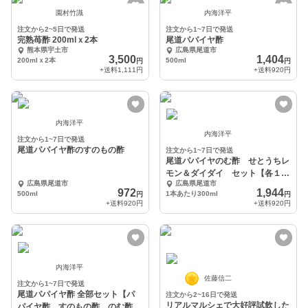
園村竹識
内海洋平
注文から2~5日で発送
注文から1~7日で発送
完熟苺酢 200mlｘ2本
尾道パパイヤ酢
熊本県宇土市
広島県尾道市
3,500
1,404
200mlｘ2本
500ml
円
円
+送料
1,111円
+送料
920円
内海洋平
内海洋平
注文から1~7日で発送
尾道パパイヤ酢のすのもの酢
注文から1~7日で発送
尾道パパイヤのむ酢 せとうちレ
モン＆ダイダイ セット【各１本
広島県尾道市
広島県尾道市
ずつ】
972
1,944
500ml
1本あたり300ml
円
円
+送料
920円
+送料
920円
内海洋平
佐藤信二
注文から1~7日で発送
尾道パパイヤ酢 全部セット【パ
注文から2~16日で発送
リアルマルシェで大好評試飲した
パイヤ酢、すのもの酢、のむ酢2