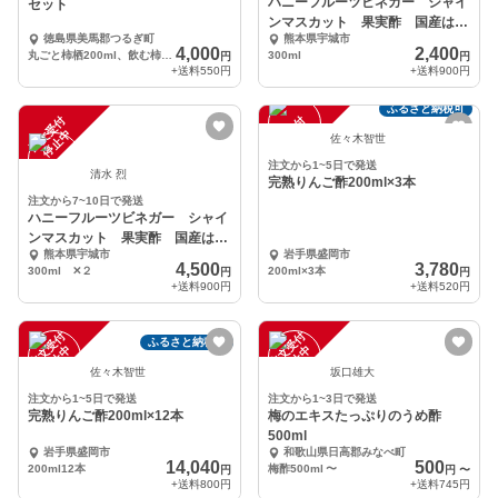
ハニーフルーツビネガー シャイ
セット
ンマスカット 果実酢 国産はち
徳島県美馬郡つるぎ町
熊本県宇城市
みつ
4,000
2,400
丸ごと柿栖200ml、飲む柿栖200ml
300ml
円
円
+送料
550円
+送料
900円
ふるさと納税可
注
文
受
付
停
止
注
文
受
付
停
止
中
中
佐々木智世
注文から1~5日で発送
清水 烈
完熟りんご酢200ml×3本
注文から7~10日で発送
ハニーフルーツビネガー シャイ
ンマスカット 果実酢 国産はち
熊本県宇城市
岩手県盛岡市
みつ
4,500
3,780
300ml ✕２
200ml×3本
円
円
+送料
900円
+送料
520円
注
文
受
付
停
止
注
文
受
付
停
止
ふるさと納税可
中
中
佐々木智世
坂口雄大
注文から1~5日で発送
注文から1~3日で発送
完熟りんご酢200ml×12本
梅のエキスたっぷりのうめ酢
500ml
岩手県盛岡市
和歌山県日高郡みなべ町
14,040
500
200ml12本
梅酢500ml
〜
円
円
〜
+送料
800円
+送料
745円