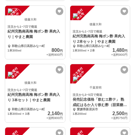
注
文
受
付
停
止
注
文
受
付
停
止
中
中
後藤大和
後藤大和
注文から1~7日で発送
紀州完熟南高梅 梅ポン酢 果肉入
注文から1~7日で発送
紀州完熟南高梅 梅ポン酢 果肉入
り｜やまと農園
り 2本セット｜やまと農園
和歌山県日高郡みなべ町
和歌山県日高郡みなべ町
800
1,480
1本300ml
1本300ml × 2本
円
円
+送料
900円
+送料
900円
注
文
受
付
停
止
注
文
受
付
停
止
中
中
後藤大和
千葉英明
注文から1~7日で発送
紀州完熟南高梅 梅ポン酢 果肉入
注文から3~5日で発送
発売記念価格「飲むエ酢テ」 熟
り 3本セット｜やまと農園
成紅はるか入り飲む酢（甜菜糖/
和歌山県日高郡みなべ町
愛媛県新居浜市
蜂蜜）2本セット
2,140
2,500
1本300ml × 3本
1本200ml
円
円
+送料
900円
+送料
750円