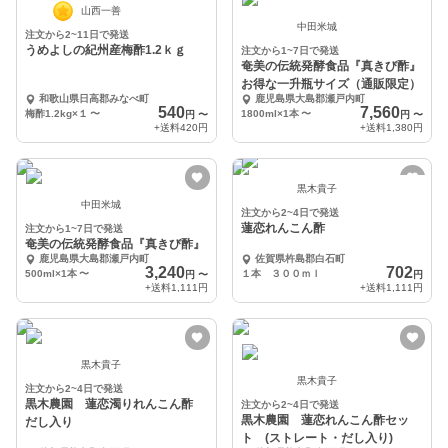
山西一善
中田米城
注文から2~11日で発送
うめよしの紀州産梅酢1.2ｋｇ
注文から1~7日で発送
奄美の伝統発酵食品『真きび酢』
お得な一升瓶サイズ（通販限定）
和歌山県日高郡みなべ町
鹿児島県大島郡瀬戸内町
540
7,560
梅酢1.2kg×１
〜
1800ml×1本
〜
円
〜
円
〜
+送料
420円
+送料
1,380円
黒木貴子
中田米城
注文から2~4日で発送
蓮恋れんこん酢
注文から1~7日で発送
奄美の伝統発酵食品『真きび酢』
鹿児島県大島郡瀬戸内町
佐賀県杵島郡白石町
3,240
702
500ml×1本
〜
１本 ３００ｍｌ
円
〜
円
+送料
1,111円
+送料
1,111円
黒木貴子
黒木貴子
注文から2~4日で発送
黒木農園 蓮恋濁りれんこん酢
注文から2~4日で発送
黒木農園 蓮恋れんこん酢セッ
だし入り
ト (ストレート・だし入り)