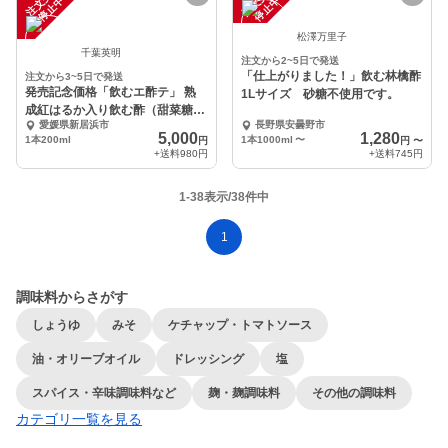
注
文
受
付
停
止
注
文
受
付
停
止
中
中
松澤万里子
千葉英明
注文から2~5日で発送
「仕上がりました！」飲む林檎酢
注文から3~5日で発送
発売記念価格「飲むエ酢テ」 熟
1Lサイズ 砂糖不使用です。
成紅はるか入り飲む酢（甜菜糖2
愛媛県新居浜市
長野県安曇野市
本/蜂蜜2本）4本入
5,000
1,280
1本200ml
1本1000ml
〜
円
円
〜
+送料
980円
+送料
745円
1-38表示/38件中
1
調味料からさがす
しょうゆ
みそ
ケチャップ・トマトソース
油・オリーブオイル
ドレッシング
塩
スパイス・辛味調味料など
麹・麹調味料
その他の調味料
カテゴリ一覧を見る