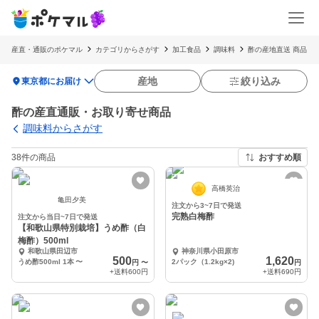
産直・通販のポケマル
カテゴリからさがす
加工食品
調味料
酢の産地直送 商品
location_on
産地
絞り込み
東京都にお届け
酢の産直通販・お取り寄せ商品
調味料からさがす
38件の商品
おすすめ順
高橋英治
亀田夕美
注文から3~7日で発送
完熟白梅酢
注文から当日~7日で発送
【和歌山県特別栽培】うめ酢（白
梅酢）500ml
和歌山県田辺市
神奈川県小田原市
500
1,620
うめ酢500ml 1本
〜
2パック（1.2kg×2)
円
〜
円
+送料
600円
+送料
690円