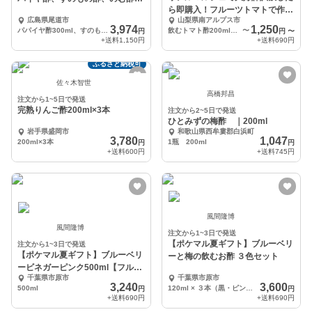
ら即購入！フルーツトマトで作っ
種 各１本】
広島県尾道市
山梨県南アルプス市
たおいしいクラフト酢
3,974
1,250
パパイヤ酢300ml、すのもの酢500ml、のむ酢2種 300ml
飲むトマト酢200ml＊１本
〜
円
円
〜
+送料
1,150円
+送料
690円
ふるさと納税可
佐々木智世
高橋邦昌
注文から1~5日で発送
完熟りんご酢200ml×3本
注文から2~5日で発送
ひとみずの梅酢 ｜200ml
岩手県盛岡市
和歌山県西牟婁郡白浜町
3,780
1,047
200ml×3本
1瓶 200ml
円
円
+送料
600円
+送料
745円
風間隆博
風間隆博
注文から1~3日で発送
【ポケマル夏ギフト】ブルーベリ
注文から1~3日で発送
【ポケマル夏ギフト】ブルーベリ
ーと梅の飲むお酢 ３色セット
ービネガーピンク500ml【フルー
千葉県市原市
千葉県市原市
ティーな飲む酢】
3,240
3,600
500ml
120ml × ３本（黒・ピンク・プラム各1）
円
円
+送料
690円
+送料
690円