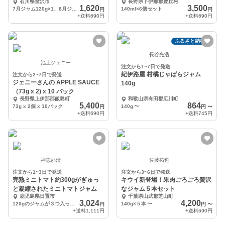
石川県金沢市
長野県下伊那郡豊丘村
1,620
3,500
7月ジャム120g×1、8月ジャム120g×1
140ml×6個セット
円
円
+送料
690円
+送料
690円
ふるさと納税可
長谷光浩
池上ジェニー
注文から1~7日で発送
紀伊路屋 柑橘じゃばらジャム
注文から2~7日で発送
ジェニーさんの APPLE SAUCE
140g
（73g x 2) x 10 パック
長野県上伊那郡飯島町
和歌山県有田郡広川町
5,400
864
73g x 2個 x 10パック
140g
〜
円
円
〜
+送料
690円
+送料
745円
神志那清
佐藤拓也
注文から1~3日で発送
注文から3~6日で発送
完熟ミニトマト約300gがぎゅっ
キウイ新登場！果肉ごろごろ贅沢
と凝縮されたミニトマトジャム
なジャム５本セット
鹿児島県日置市
千葉県山武郡芝山町
3,024
4,200
120gのジャムが３つ入ってます
140g×５本
〜
円
円
〜
+送料
1,111円
+送料
690円