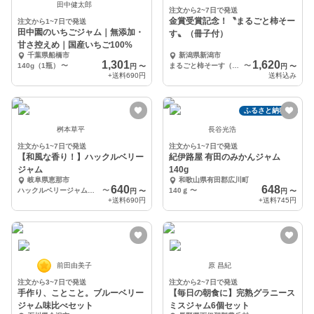
田中健太郎
注文から2~7日で発送
金賞受賞記念！〝まるごと柿そー
注文から1~7日で発送
田中園のいちごジャム｜無添加・
す〟（冊子付）
甘さ控えめ｜国産いちご100%
千葉県船橋市
新潟県新潟市
1,301
1,620
140g（1瓶）
〜
まるごと柿そーす（180ｇ入）×１袋、バックナンバー×１冊
〜
円
〜
円
〜
+送料
690円
送料込み
ふるさと納税可
桝本草平
長谷光浩
注文から1~7日で発送
注文から1~7日で発送
【和風な香り！】ハックルベリー
紀伊路屋 有田のみかんジャム
ジャム
140g
岐阜県恵那市
和歌山県有田郡広川町
640
648
ハックルベリージャム（100g）1個
〜
140ｇ
〜
円
〜
円
〜
+送料
690円
+送料
745円
前田由美子
原 昌紀
注文から3~7日で発送
注文から2~7日で発送
手作り、ことこと。ブルーベリー
【毎日の朝食に】完熟グラニース
ジャム味比べセット
ミスジャム6個セット