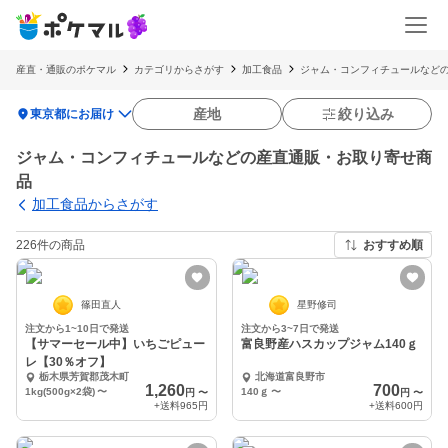
産直・通販のポケマル
カテゴリからさがす
加工食品
ジャム・コンフィチュールなどの
location_on
産地
絞り込み
東京都にお届け
ジャム・コンフィチュールなどの産直通販・お取り寄せ商
品
加工食品からさがす
226件の商品
おすすめ順
篠田直人
星野修司
注文から1~10日で発送
注文から3~7日で発送
【サマーセール中】いちごピュー
富良野産ハスカップジャム140ｇ
レ【30％オフ】
栃木県芳賀郡茂木町
北海道富良野市
1,260
700
1kg(500g×2袋)
〜
140ｇ
〜
円
〜
円
〜
+送料
965円
+送料
600円