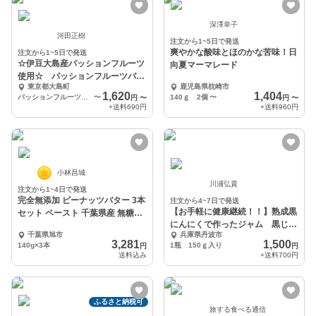
深澤幸子
河田正樹
注文から1~5日で発送
爽やかな酸味とほのかな苦味！日
注文から1~5日で発送
☆伊豆大島産パッションフルーツ
向夏マーマレード
使用☆ パッションフルーツバタ
東京都大島町
鹿児島県枕崎市
ー
1,620
1,404
パッションフルーツバター1瓶
〜
140ｇ 2個
〜
円
〜
円
〜
+送料
690円
+送料
960円
小林昌城
川浦弘貴
注文から1~4日で発送
完全無添加 ピーナッツバター 3本
注文から4~7日で発送
【お手軽に健康継続！！】熟成黒
セット ペースト 千葉県産 無糖
にんにくで作ったジャム 黒じゃ
ギフト
千葉県旭市
兵庫県丹波市
む １瓶150ｇ
3,281
1,500
140g×3本
1瓶 150ｇ入り
円
円
送料込み
+送料
700円
ふるさと納税可
旅する食べる通信