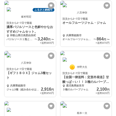
ふるさと納税可
八百伸弥
峯村明宏
注文から2~7日で発送
オールフルーツジャム・ジャム
注文から2~7日で発送
濃厚バジルソースと色鮮やかなお
すすめジャムセット。
和歌山県日高郡由良町
兵庫県姫路市
3,240
864
バジルソース１瓶と１パック、ジャム３個セット
〜
オールフルーツジャム いちご 140g
〜
円
〜
円
〜
+送料
965円
+送料
970円
八百伸弥
仲野大生
注文から2~7日で発送
【ギフトＢＯＸ】ジャム3種セッ
注文から2~7日で発送
【全国一律送料：定形外発送】甘
ト
酸っぱ～い！！３種のルバーブジ
兵庫県姫路市
鹿児島県姶良市
ャム
2,916
2,100
ジャム3種（組み合わせはコメント欄に記載ください）
３種のルバーブジャム
円
円
+送料
950円
+送料
920円
根本一夫