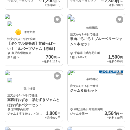
1,200
2,300
ラズベリーコンフィチュール110ｇ 1本
〜
ラズベリーコンフィチュール110ｇ1本＋ブラックベリーコンフィチュール110ｇ1本
〜
円
〜
円
〜
+送料
690円
+送料
690円
佐藤拓也
仲野大生
注文から3~6日で発送
果肉ごろごろ！ブルーベリージャ
注文から2~7日で発送
【ポケマル便発送】甘酸っぱ～
ム２本セット
い！！ルバーブジャム【赤/緑】
鹿児島県姶良市
千葉県山武郡芝山町
700
1,500
赤１個
〜
1箱（140×2）
円
〜
円
+送料
1,111円
+送料
690円
ふるさと納税可
峯村明宏
注文から2~5日で発送
笹川雄也
ジャム６個セット
注文から3~14日で発送
高萩ほおずき ほおずきジャムと
ほおずきバターセット
茨城県高萩市
和歌山県日高郡由良町
1,800
3,564
ジャム１本/140ｇ、バター１本/130ｇ
ジャム６個
〜
円
円
〜
+送料
690円
+送料
745円