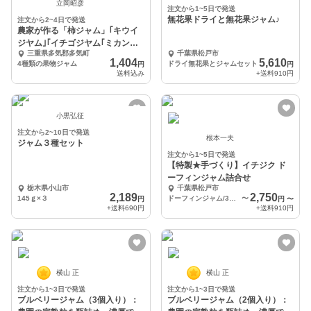
立岡昭彦
注文から1~5日で発送
無花果ドライと無花果ジャム♪
注文から2~4日で発送
農家が作る「柿ジャム」｢キウイ
ジヤム｣｢イチゴジヤム｢ミカンジ
三重県多気郡多気町
千葉県松戸市
ヤム｣｣
1,404
5,610
4種類の果物ジャム
ドライ無花果とジャムセット
円
円
送料込み
+送料
910円
小黒弘征
注文から2~10日で発送
根本一夫
ジャム３種セット
注文から1~5日で発送
【特製★手づくり】イチジク ド
ーフィンジャム詰合せ
栃木県小山市
千葉県松戸市
2,189
2,750
145ｇ×３
ドーフィンジャム/3個入り
〜
円
円
〜
+送料
690円
+送料
910円
横山 正
横山 正
注文から1~3日で発送
注文から1~3日で発送
ブルベリージャム（3個入り）：
ブルベリージャム（2個入り）：