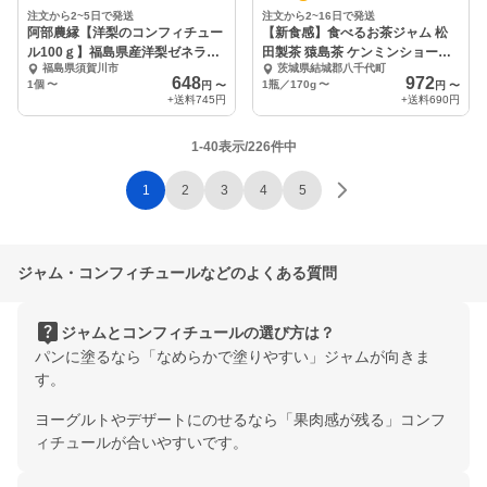
注文から2~5日で発送
注文から2~16日で発送
阿部農縁【洋梨のコンフィチュー
【新食感】食べるお茶ジャム 松
ル100ｇ】福島県産洋梨ゼネラル
田製茶 猿島茶 ケンミンショー
福島県須賀川市
茨城県結城郡八千代町
レクラーク
FOD-022
648
972
1個
〜
1瓶／170g
〜
円
〜
円
〜
+送料
745円
+送料
690円
1-40表示/226件中
1
2
3
4
5
ジャム・コンフィチュールなどのよくある質問
live_help
ジャムとコンフィチュールの選び方は？
パンに塗るなら「なめらかで塗りやすい」ジャムが向きま
す。
ヨーグルトやデザートにのせるなら「果肉感が残る」コンフ
ィチュールが合いやすいです。