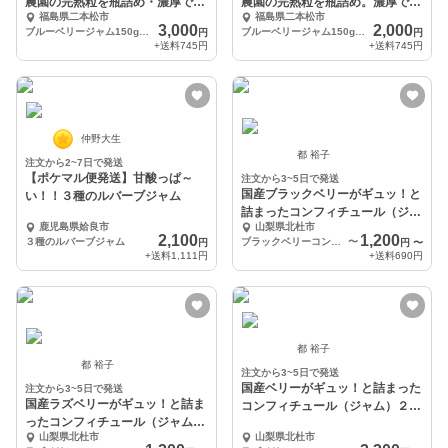
農園の完熟粒を瓶詰め・濃厚で自
農園の完熟粒を瓶詰め。濃厚で自
福島県二本松市
福島県二本松市
然な味
然な味。
3,000
2,000
ブルーベリージャム150g 3個詰め
ブルーベリージャム150g 2個詰め
円
円
+送料
745円
+送料
745円
仲野大生
都 裕子
注文から2~7日で発送
【ポケマル便発送】甘酸っぱ～
注文から3~5日で発送
国産ブラックベリーがギュッ！と
い！！３種のルバーブジャム
詰まったコンフィチュール（ジャ
鹿児島県姶良市
山梨県北杜市
ム）【110ｇ】
2,100
1,200
３種のルバーブジャム
ブラックベリーコンフィチュール110ｇ 1本
〜
円
円
〜
+送料
1,111円
+送料
690円
都 裕子
都 裕子
注文から3~5日で発送
国産ベリーがギュッ！と詰まった
注文から3~5日で発送
国産ラズベリーがギュッ！と詰ま
コンフィチュール（ジャム）２種
ったコンフィチュール（ジャム）
セット
山梨県北杜市
山梨県北杜市
【110ｇ】