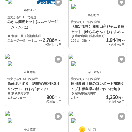
ふるさと納税可
峯村明宏
峯村明宏
注文から2~7日で発送
みかん満喫セット(スムージー3こ
注文から1~7日で発送
《限定価格》和歌山産ジャム３種
＋ジャム2こ)
セット（ゆらみかん＋おすすめ２
和歌山県日高郡由良町
和歌山県日高郡由良町
種）
2,786
1,944
スムージーゼリー３こ＋ジャム２こ
〜
100ｇ、3瓶
〜
円
〜
円
〜
+送料
745円
+送料
745円
笹川雄也
寺山佐智子
注文から3~14日で発送
注文から2~5日で発送
高萩ほおずき 結農実WORKSオ
阿部農縁【桃のコンポート加糖タ
リジナル ほおずきジャム
イプ】福島県の桃で作った無水コ
茨城県高萩市
福島県須賀川市
ンポート
800
1,250
１本/140ｇ
〜
1本
〜
円
〜
円
〜
+送料
690円
+送料
745円
寺山佐智子
松田浩一