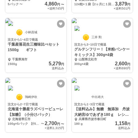
に！！
4,860
3,879
5パック
〜
124粒×１袋【2ヶ月に１回お届け】
円
〜
円
+送料
745円
+送料
501円
小林昌城
三井 勲
注文から1~4日で発送
千葉産落花生三種味比べセット
注文から3~10日で発送
グルテンフリー！【米粉パンケー
1500g ギフト
キミックス】300g×4袋
千葉県旭市
山梨県北杜市
5,279
2,600
1500g
300g×4袋
円
円
送料込み
+送料
690円
鴇崎伊吹
中出靖大
注文から2~7日で発送
注文から1~3日で発送
北海道十勝産ラズベリーピューレ
【送料込み】無糖 無添加 丹波
【加糖】（小分けパック）
大納言ゆであずき180ｇ レシピ
北海道帯広市
兵庫県丹波市春日町
付き
2,700
1,158
100g×5パック 計500g
〜
180 g
円
〜
円
+送料
1,315円
送料込み