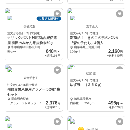
ふるさと納税可
長谷光浩
荒木正人
注文から当日~7日で発送
注文から2~3日で発送
クリックポスト対応商品 紀伊路
新商品！ きのこの形のパスタ
屋 有田のみかん果皮粉末50g
『森の子たち』4個入
和歌山県有田郡広川町
山形県最上郡鮭川村
648
2,160
50g
〜
100g×4
円
〜
円
+送料
198円
+送料
745円
松家 健
佐倉千恵子
注文から1~5日で発送
ゆず麺 （２５０g）
注文から4~15日で発送
備前赤磐米使用グラノーラ2種4袋
セット
岡山県赤磐市
徳島県美馬市
2,376
496
・グラノーラレギュラー:1袋100ｇ入り×2・フルーツグラノーラ:1袋80ｇ入り×2
内容量 250g
〜
円
円
〜
+送料
920円
+送料
370円
小林昌城