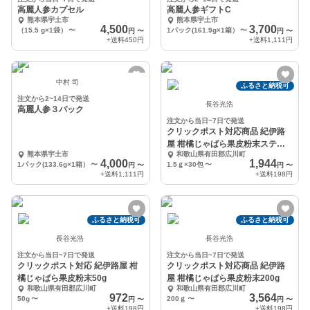
高麗人参カプセル
高麗人参ギフトC
熊本県宇土市
熊本県宇土市
4,500
3,700
（15.5 g×1袋）
〜
1パック(161.9g×1箱）
〜
円
〜
円
〜
+送料
450円
+送料
1,111円
中村 司
ふるさと納税可
注文から2~14日で発送
長谷光浩
高麗人参３パック
注文から当日~7日で発送
クリックポスト対応商品 紀伊路
屋 柑橘じゃばら果皮粉末スティ
熊本県宇土市
和歌山県有田郡広川町
ックタイプ30
4,000
1,944
1パック(133.6g×1箱）
〜
1.5ｇ×30包
〜
円
〜
円
〜
+送料
1,111円
+送料
198円
ふるさと納税可
ふるさと納税可
長谷光浩
長谷光浩
注文から当日~7日で発送
注文から当日~7日で発送
クリックポスト対応 紀伊路屋 柑
クリックポスト対応商品 紀伊路
橘じゃばら果皮粉末50g
屋 柑橘じゃばら果皮粉末200g
和歌山県有田郡広川町
和歌山県有田郡広川町
972
3,564
50g
〜
200ｇ
〜
円
〜
円
〜
+送料
198円
+送料
198円