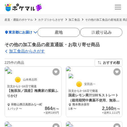
産直・通販のポケマル
カテゴリからさがす
加工食品
その他の加工食品の産地直送 商
location_on
産地
絞り込み
東京都にお届け
その他の加工食品の産直通販・お取り寄せ商品
加工食品からさがす
225件の商品
おすすめ順
山本将志郎
安田昌一
注文から1~16日で発送
【無添加／国産】梅農家の紫蘇ふ
注文から3~16日で発送
国産レモン果汁100％ストレート
りかけ
（栽培期間中農薬不使用、無添
和歌山県日高郡みなべ町
熊本県水俣市
加）
864
2,160
１パック
〜
1本
〜
円
〜
円
〜
+送料
185円
+送料
1,111円