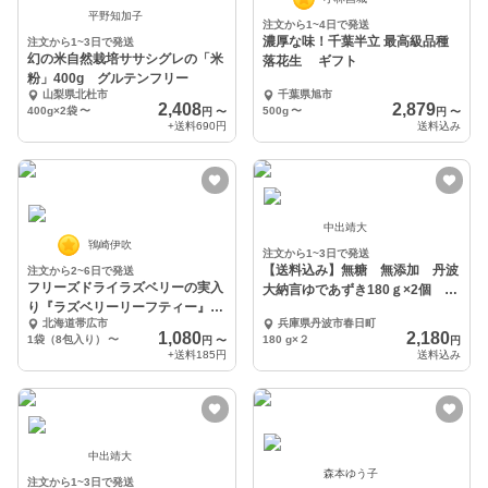
平野知加子
注文から1~4日で発送
濃厚な味！千葉半立 最高級品種
注文から1~3日で発送
幻の米自然栽培ササシグレの「米
落花生 ギフト
粉」400g グルテンフリー
山梨県北杜市
千葉県旭市
2,408
2,879
400g×2袋
〜
500g
〜
円
〜
円
〜
+送料
690円
送料込み
中出靖大
鴇崎伊吹
注文から1~3日で発送
【送料込み】無糖 無添加 丹波
注文から2~6日で発送
フリーズドライラズベリーの実入
大納言ゆであずき180ｇ×2個 レ
り『ラズベリーリーフティー』
シピ付き
北海道帯広市
兵庫県丹波市春日町
（ティーバッグ）
1,080
2,180
1袋（8包入り）
〜
180 g×２
円
〜
円
+送料
185円
送料込み
中出靖大
森本ゆう子
注文から1~3日で発送