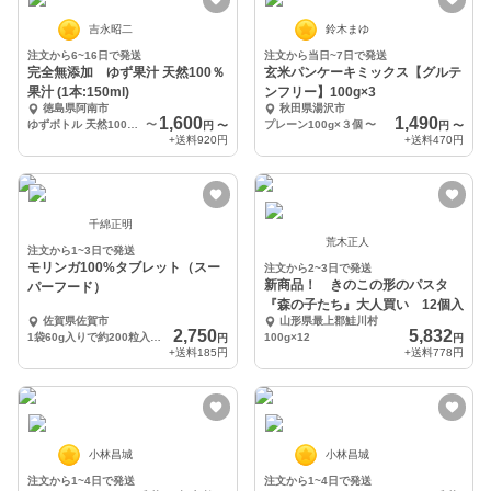
吉永昭二
鈴木まゆ
注文から6~16日で発送
注文から当日~7日で発送
完全無添加 ゆず果汁 天然100％
玄米パンケーキミックス【グルテ
果汁 (1本:150ml)
ンフリー】100g×3
徳島県阿南市
秋田県湯沢市
1,600
1,490
ゆずボトル 天然100％果汁：２本セット
〜
プレーン100g×３個
〜
円
〜
円
〜
+送料
920円
+送料
470円
千綿正明
荒木正人
注文から1~3日で発送
モリンガ100%タブレット（スー
注文から2~3日で発送
新商品！ きのこの形のパスタ
パーフード）
『森の子たち』大人買い 12個入
佐賀県佐賀市
山形県最上郡鮭川村
2,750
5,832
1袋60g入りで約200粒入ってます。
100g×12
円
円
+送料
185円
+送料
778円
小林昌城
小林昌城
注文から1~4日で発送
注文から1~4日で発送