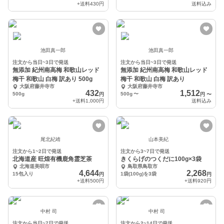
+送料
430円
送料込み
池田真一郎
池田真一郎
注文から当日~3日で発送
注文から当日~3日で発送
無添加 紀州南高梅 和歌山レッド
無添加 紀州南高梅 和歌山レッド
梅干 和歌山 白梅 訳あり 500g
梅干 和歌山 白梅 訳あり
大阪府藤井寺市
大阪府藤井寺市
432
1,512
500g
500g
〜
円
円
〜
+送料
1,000円
送料込み
尾北紀靖
山本美紀
注文から1~2日で発送
注文から3~7日で発送
北海道産 旺煌有機鹿角霊芝茶
きくらげのつくだに100g×3袋
北海道美唄市
鳥取県鳥取市
4,644
2,268
15包入り
1袋(100g)を3袋
円
円
+送料
500円
+送料
920円
中村 司
中村 司
注文から当日~7日で発送
注文から2~14日で発送