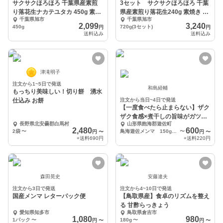
サクサクほろほろ 千葉県産素煎
3セット サクサクほろほろ 千葉
り落花生ナカテユタカ 450g 素焼
県産素煎り落花生240g 素焼き ピ
千葉県旭市
千葉県旭市
き ピーナッツ
ーナッツ
2,099
3,240
450g
720g(3セット)
円
円
送料込み
送料込み
津滝明子
注文から1~5日で発送
和島経輔
もっちり美味しい！切り餅 湧水
仕込み お餅
注文から当日~4日で発送
【一度食べたら止まらない】ザク
ザク食感×煮干しの旨味がガツ
長野県北安曇郡白馬村
山形県飽海郡遊佐町
ン！鳥海遊佐メンマ
2,480
600
2袋
〜
鳥海遊佐メンマ 150g×1袋
〜
円
〜
円
〜
+送料
690円
+送料
220円
森田晃史
安藤達夫
注文から3日で発送
注文から4~10日で発送
国産メンマ レターパック便
【鳥取県産】食卓のリズムを整え
る 甘酢らっきょう
愛知県知多市
鳥取県倉吉市
1,080
980
1パック
〜
180g
〜
円
〜
円
〜