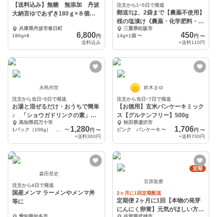
【送料込み】無糖 無添加 丹波
注文から1~5日で発送
郵送‼️は、2袋まで【農薬不使用】
大納言ゆであずき180ｇ×８個
桜の塩漬け《農薬・化学肥料・着
レシピ付き
兵庫県丹波市春日町
三重県松阪市
色料不使用》
6,800
450
180g×8
14g×1袋
〜
円
円
〜
送料込み
+送料
110円
永島尚世
鈴木まゆ
注文から当日~5日で発送
注文から当日~7日で発送
お湯と混ぜるだけ・おうちで簡単
【お徳用】玄米パンケーキミック
♪ 「ショウガドリンクの素」お
ス【グルテンフリー】500g
高知県四万十市
秋田県湯沢市
徳用
1,280
1,706
1パック（150g） しょうが湯10〜15杯分
〜
ピンク パンケーキ
〜
円
〜
円
〜
+送料
360円
+送料
700円
定期
森田晃史
宮原龍磨
注文から4日で発送
国産メンマ ラーメンやメンマ丼
2ヶ月に1回定期配送
定期便 2ヶ月に1回【本物の発芽
等に
にんにく卵黄】元気がほしい方
愛知県知多市
佐賀県武雄市