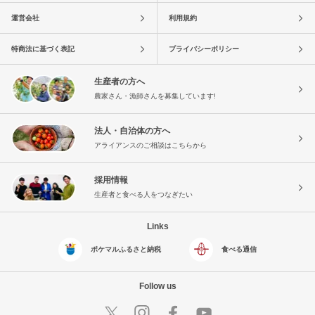
運営会社
利用規約
特商法に基づく表記
プライバシーポリシー
生産者の方へ
農家さん・漁師さんを募集しています!
法人・自治体の方へ
アライアンスのご相談はこちらから
採用情報
生産者と食べる人をつなぎたい
Links
ポケマルふるさと納税
食べる通信
Follow us