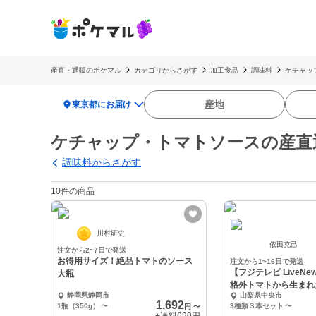
産直・通販のポケマル
カテゴリからさがす
加工食品
調味料
ケチャッ
location_on
産地
東京都にお届け
ケチャップ・トマトソースの産直
調味料からさがす
10件の商品
川村研史
依田克己
注文から2~7日で発送
お得用サイズ！絶品トマトのソース
注文から1~16日で発送
【フジテレビ LiveNe
大瓶
格外トマトから生まれ
静岡県静岡市
山梨県中央市
1,692
1瓶（350g）
〜
3種類３本セット
〜
円
〜