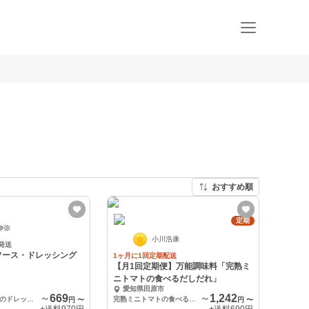
おすすめ順
定期
伸弥
小川浩康
発送
ソース・ドレッシング
1ヶ月に1回定期配送
【月1回定期便】万能調味料「完熟ミ
ニトマトの食べるだしだれ」
愛知県田原市
669
1,242
イエロミニトマトのドレッシング
〜
完熟ミニトマトの食べるだしだれ1本（130g）
〜
円
〜
円
〜