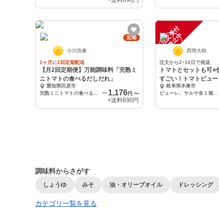
+送料
690円
注
文
受
付
停
止
中
定期
小川浩康
西岡大樹
1ヶ月に2回定期配送
注文から2~10日で発送
【月2回定期便】万能調味料「完熟ミ
トマトとセットも可⭐
ニトマトの食べるだしだれ」
すごい！トマトピュー
愛知県田原市
岐阜県本巣市
サ
1,176
完熟ミニトマトの食べるだしだれ1本（130g）
〜
ピューレ、サルサ各１個ずつ
円
〜
+送料
690円
調味料からさがす
しょうゆ
みそ
油・オリーブオイル
ドレッシング
カテゴリ一覧を見る