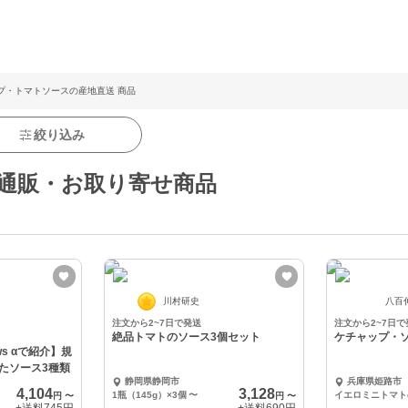
プ・トマトソースの産地直送 商品
絞り込み
通販・お取り寄せ商品
川村研史
八百
注文から2~7日で発送
注文から2~7日で
絶品トマトのソース3個セット
ケチャップ・
ws αで紹介】規
たソース3種類
静岡県静岡市
兵庫県姫路市
4,104
3,128
1瓶（145g）×3個
〜
円
〜
円
〜