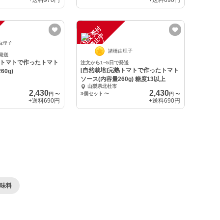
+送料
970円
+送料
690円
注
文
受
付
停
止
中
由理子
諸橋由理子
発送
熟トマトで作ったトマト
注文から1~5日で発送
[自然栽培]完熟トマトで作ったトマト
60g)
ソース(内容量260g) 糖度13以上
山梨県北杜市
2,430
2,430
3個セット
〜
円
〜
円
〜
+送料
690円
+送料
690円
味料