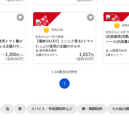
+送料
745円
+送料
690円
注
文
受
付
停
止
注
文
受
付
停
止
中
中
諸橋
西岡大樹
注文から1~3日で
[自然栽培]完
注文から2~7日で発送
️使用トマト量が
【最終SALE‼︎】ニンニク香る‼️トマト
ソース(内容量2
レ&太陽のサル
たっぷり使用の太陽のサルサ
岐阜県本巣市
山梨県北杜市
1,350
1,017
〜
太陽のサルサ2つ
3個セット
〜
円
〜
円
+送料
690円
+送料
550円
1-10表示/10件中
1
塩
酢
スパイス・辛味調味料など
麹・麹調味料
その他の調