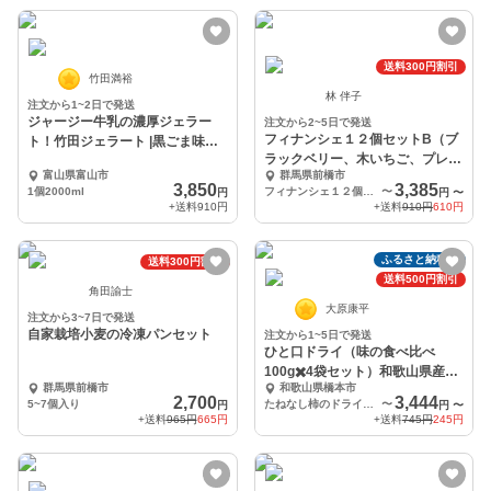
送料300円割引
竹田満裕
林 伴子
注文から1~2日で発送
ジャージー牛乳の濃厚ジェラー
注文から2~5日で発送
フィナンシェ１２個セットB（ブ
ト！竹田ジェラート |黒ごま味
ラックベリー、木いちご、プレー
★2000ml★
富山県富山市
群馬県前橋市
ンの３種各4個）
3,850
3,385
1個2000ml
フィナンシェ１２個セット（ブラックベリー、木いちご、プレーンの３種各4個）
〜
円
円
〜
+送料
910円
+送料
910円
610円
ふるさと納税可
送料300円割引
送料500円割引
角田諭士
大原康平
注文から3~7日で発送
自家栽培小麦の冷凍パンセット
注文から1~5日で発送
ひと口ドライ（味の食べ比べ
100g✖️4袋セット）和歌山県産柿
群馬県前橋市
和歌山県橋本市
使用
2,700
3,444
5~7個入り
たねなし柿のドライフルーツ100g×２袋 富有柿のドライフルーツ100g×２袋
〜
円
円
〜
+送料
965円
665円
+送料
745円
245円