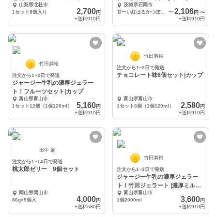
山梨県北杜市
茨城県石岡市
入り
いも
2,700
2,106
1セット8個入り
甘〜い紅はるかつぼ焼き芋1kg
〜
円
円
〜
+送料
910円
+送料
910円
竹田満裕
竹田満裕
注文から1~2日で発送
チョコレート味6個セット|カップ
注文から1~2日で発送
ジャージー牛乳の濃厚ジェラー
ト！フルーツセット|カップ
富山県富山市
富山県富山市
5,160
2,580
1セット12個（1個120ml）
1セット6個（1個120ml）
円
円
+送料
910円
+送料
910円
田中 厳
竹田満裕
注文から1~14日で発送
桃太郎ゼリー 9個セット
注文から1~2日で発送
ジャージー牛乳の濃厚ジェラー
ト！竹田ジェラート |濃厚ミルク
岡山県岡山市
富山県富山市
味★2000ml★
4,000
3,600
86g×9個入
1個2000ml
円
円
+送料
680円
+送料
910円