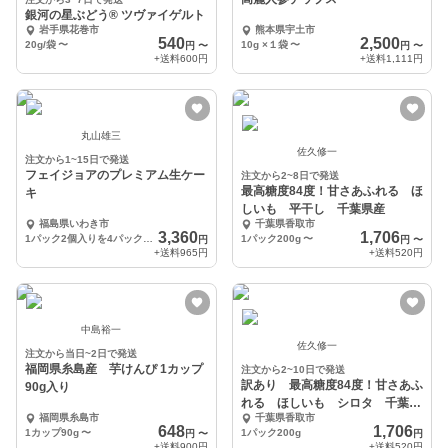
銀河の星ぶどう® ツヴァイゲルト
岩手県花巻市
熊本県宇土市
540
2,500
20g/袋
〜
10g ×１袋
〜
円
〜
円
〜
+送料
600円
+送料
1,111円
丸山雄三
佐久修一
注文から1~15日で発送
フェイジョアのプレミアム生ケー
注文から2~8日で発送
最高糖度84度！甘さあふれる ほ
キ
しいも 平干し 千葉県産
福島県いわき市
千葉県香取市
3,360
1,706
1パック2個入りを4パック8個でお届けします。
1パック200g
〜
円
円
〜
+送料
965円
+送料
520円
中島裕一
佐久修一
注文から当日~2日で発送
福岡県糸島産 芋けんぴ 1カップ
注文から2~10日で発送
訳あり 最高糖度84度！甘さあふ
90g入り
れる ほしいも シロタ 千葉県
福岡県糸島市
千葉県香取市
産
648
1,706
1カップ90g
〜
1パック200g
円
〜
円
+送料
900円
+送料
520円