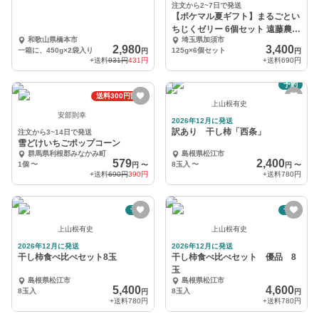
注文から2~7日で発送
【ポケマル夏ギフト】まるごとい
ちじくゼリー 6個セット 遠藤農園
和歌山県橋本市
埼玉県加須市
かぞブランド
2,980
3,400
一箱に、450g×2袋入り
125g×6個セット
円
円
+送料
931円
431円
+送料
690円
予約
送料300円割引
上山根有史
安部則幸
2026年12月に発送
訳あり 干し柿「西条」
注文から3~14日で発送
雪どけいちごポップコーン
群馬県利根郡みなかみ町
島根県松江市
579
2,400
1個
〜
8玉入
〜
円
〜
円
〜
+送料
690円
390円
+送料
780円
予約
予約
上山根有史
上山根有史
2026年12月に発送
2026年12月に発送
干し柿食べ比べセット8玉
干し柿食べ比べセット 優品 8
玉
島根県松江市
島根県松江市
5,400
4,600
8玉入
8玉入
円
円
+送料
780円
+送料
780円