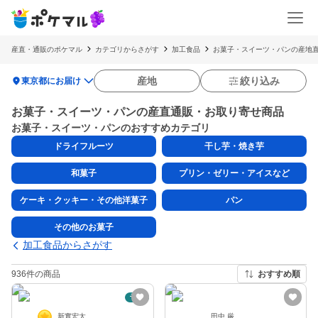
産直・通販のポケマル
カテゴリからさがす
加工食品
お菓子・スイーツ・パンの産地直
location_on
産地
絞り込み
東京都にお届け
お菓子・スイーツ・パンの産直通販・お取り寄せ商品
お菓子・スイーツ・パンのおすすめカテゴリ
ドライフルーツ
干し芋・焼き芋
和菓子
プリン・ゼリー・アイスなど
ケーキ・クッキー・その他洋菓子
パン
その他のお菓子
加工食品からさがす
936件の商品
おすすめ順
予約
新實宏太
田中 厳