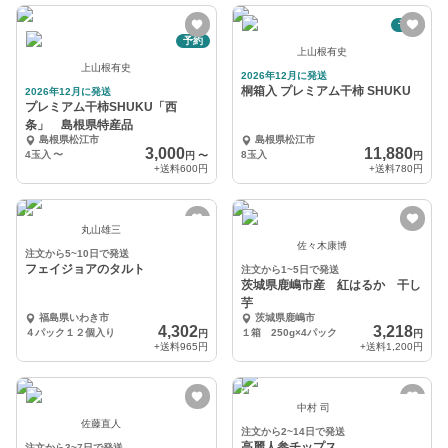
予約
予約
上山根有史
上山根有史
2026年12月に発送
桐箱入 プレミアム干柿 SHUKU
2026年12月に発送
プレミアム干柿SHUKU「西
条」 島根県特産品
島根県松江市
島根県松江市
3,000
11,880
4玉入
〜
8玉入
円
〜
円
+送料
600円
+送料
780円
丸山雄三
佐々木康博
注文から5~10日で発送
フェイジョアのタルト
注文から1~5日で発送
茨城県鹿嶋市産 紅はるか 干し
芋
福島県いわき市
茨城県鹿嶋市
4,302
3,218
４パック１２個入り
１箱 250g×4パック
円
円
+送料
965円
+送料
1,200円
中村 司
佐藤直人
注文から2~14日で発送
高麗人参チップス
注文から3~7日で発送