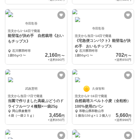
寺田彰吾
寺田彰吾
注文から1~14日で発送
能登塩が決め手 自然栽培《おい
注文から当日~14日で発送
《宅急便コンパクト》能登塩が決
もチップス》
め手 おいもチップス
石川県羽咋市
石川県羽咋市
2,160
702
1袋50g×3
〜
1袋50g×1
〜
円
〜
円
〜
+送料
690円
+送料
650円
武政憲明
久保智和
注文から当日~7日で発送
注文から3~16日で発送
当園で作りました高級ぶどうのド
自然栽培スペルト小麦（全粒粉）
ライフルーツ４種類×一袋25g
100%使用のパン
岡山県倉敷市
和歌山県和歌山市
3,456
5,660
４袋（一袋２５ｇ）
１個当/150ｇ×１２個入り
円
円
+送料
650円
+送料
998円