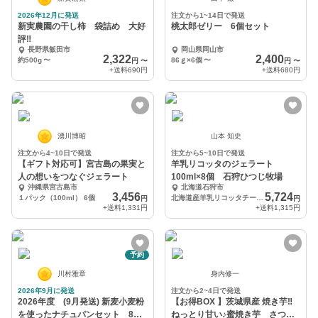
2026年12月に発送
注文から1~14日で発送
新実農園の干し柿 袋詰め 大好
桃太郎ゼリー 6個セット
評‼️
長野県飯田市
岡山県岡山市
2,322
2,400
約500g
〜
86ｇ×6個
〜
円
〜
円
〜
+送料
690円
+送料
680円
湧川博昭
山本 知史
注文から4~10日で発送
注文から5~10日で発送
【ギフト対応可】宮古島の果実と
羊乳リコッタのジェラート
人の想いをつなぐジェラート
100ml×8個 石狩ひつじ牧場
沖縄県宮古島市
北海道石狩市
3,456
5,724
１パック（100ml） 6個
北海道産羊乳リコッタチーズのジェラート（冷凍）
円
円
+送料
1,331円
+送料
1,315円
予約
川村雅章
身内修一
2026年9月に発送
注文から2~4日で発送
2026年度 (9月発送) 新麦小麦粉
【お得BOX 】茨城県産 焼き芋‼
を使ったナチュパンセット 8個
ねっとり甘い♪蜜焼き芋 さつま