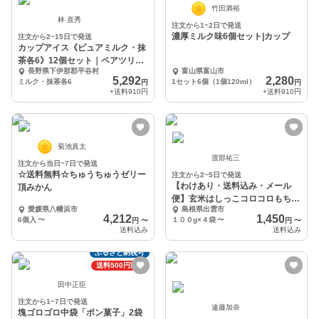
竹田満裕
林 直秀
注文から1~2日で発送
濃厚ミルク味6個セット|カップ
注文から2~15日で発送
カップアイス《ピュアミルク・抹
茶各6》12個セット｜ペアツリー
長野県下伊那郡平谷村
富山県富山市
ファーム
5,292
2,280
ミルク・抹茶各6
1セット6個（1個120ml）
円
円
+送料
910円
+送料
910円
菊池真太
渡部祐三
注文から当日~7日で発送
☆送料無料☆ちゅうちゅうゼリー
注文から2~5日で発送
【わけあり・送料込み・メール
頂みかん
便】玄米はしっこコロコロもち
愛媛県八幡浜市
島根県出雲市
100ｇ×4
4,212
1,450
6個入
〜
１００g×４袋
〜
円
〜
円
〜
送料込み
送料込み
ふるさと納税可
送料500円割引
田中正臣
注文から1~7日で発送
遠藤加奈
塊ゴロゴロ中袋「ポン菓子」2袋