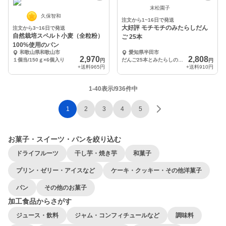
末松園子
久保智和
注文から1~16日で発送
大好評 モチモチのみたらしだん
注文から3~16日で発送
自然栽培スペルト小麦（全粒粉）
ご 25本
100%使用のパン
和歌山県和歌山市
愛知県半田市
2,970
2,808
１個当/150ｇ×6個入り
だんご25本とみたらしのタレ
円
円
+送料
965円
+送料
910円
1-40表示/936件中
1
2
3
4
5
お菓子・スイーツ・パンを絞り込む
ドライフルーツ
干し芋・焼き芋
和菓子
プリン・ゼリー・アイスなど
ケーキ・クッキー・その他洋菓子
パン
その他のお菓子
加工食品からさがす
ジュース・飲料
ジャム・コンフィチュールなど
調味料