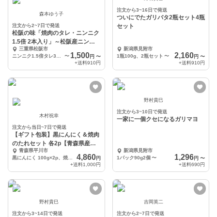
注文から3~16日で発送
森本ゆう子
ついにでたガリバタ2瓶セット4瓶
注文から2~7日で発送
セット
松阪の味「焼肉のタレ・ニンニク
1.5倍 2本入り」～松阪産ニンニ
三重県松阪市
新潟県見附市
ク使用！非加熱
1,500
2,160
ニンニク1.5倍タレ360ml×2本
〜
1瓶100g、2瓶セット
〜
円
〜
円
〜
+送料
910円
+送料
910円
野村貴巳
注文から3~10日で発送
木村祝幸
一家に一個クセになるガリマヨ
注文から当日~7日で発送
【ギフト包装】黒にんにく＆焼肉
のたれセット 各2p【青森県産に
青森県平川市
新潟県見附市
んにく使用】
4,860
1,296
黒にんにく 100g×2p、焼肉のたれ 170g×2p
1パック90g2個
〜
円
円
〜
+送料
1,000円
+送料
690円
野村貴巳
吉岡英二
注文から3~14日で発送
注文から2~7日で発送