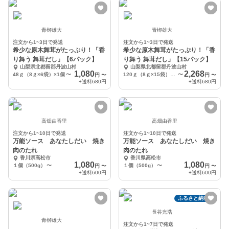
青栁雄大
青栁雄大
注文から1~3日で発送
注文から1~3日で発送
希少な原木舞茸がたっぷり！「香
希少な原木舞茸がたっぷり！「香
り舞う 舞茸だし」【6パック】
り舞う 舞茸だし」【15パック】
山梨県北都留郡丹波山村
山梨県北都留郡丹波山村
1,080
2,268
48ｇ（8ｇ×6袋）×1個
〜
120ｇ（8ｇ×15袋）×1個
〜
円
〜
円
〜
+送料
680円
+送料
680円
高畑由香里
高畑由香里
注文から1~10日で発送
注文から1~10日で発送
万能ソース あなたしだい 焼き
万能ソース あなたしだい 焼き
肉のたれ
肉のたれ
香川県高松市
香川県高松市
1,080
1,080
１個（500g）
〜
１個（500g）
〜
円
〜
円
〜
+送料
600円
+送料
600円
ふるさと納税可
長谷光浩
青栁雄大
注文から1~7日で発送