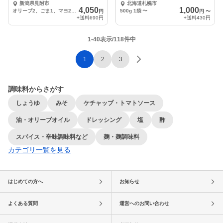
新潟県見附市
北海道札幌市
能)
4,050
1,000
オリーブ2、ごま1、マヨ2の5瓶セット
500g 1袋
〜
円
円
〜
+送料
690円
+送料
430円
1-40表示/118件中
1
2
3
調味料からさがす
しょうゆ
みそ
ケチャップ・トマトソース
油・オリーブオイル
ドレッシング
塩
酢
スパイス・辛味調味料など
麹・麹調味料
カテゴリ一覧を見る
はじめての方へ
お知らせ
よくある質問
運営へのお問い合わせ