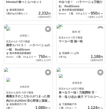
kimataの食べくらべセット
やみつき！ ハラペーニョ万能だ
れ Red/Green
新潟県見附市
熊本県菊池郡菊陽町
2,332
950
1瓶90gの3個セット
Green １瓶 100ｇ入り
〜
円
円
〜
+送料
690円
+送料
1,111円
飯島 朗
吉岡英二
注文から3~7日で発送
マーカー型 福一味
注文から2~7日で発送
携帯スパイス！ ハラペーニョの
一味 Red/Green
熊本県菊池郡菊陽町
茨城県つくば市
750
1,188
Green １瓶 15ｇ入り
〜
1本 8g
円
〜
円
+送料
1,111円
+送料
540円
坂尾英彦
永島尚世
注文から3~10日で発送
食べるラー油！万能調味 甘・
注文から当日~5日で発送
農園女子のこだわりがつまった焼
辛・塩 ひ志お 銚子 アフロコーン
肉のたれ200ml 安心野菜と国産材
JAN（醤）
高知県四万十市
千葉県銚子市
料、冬虫夏草
1,080
1,124
1袋
〜
１瓶（70ｇ）
〜
円
〜
円
〜