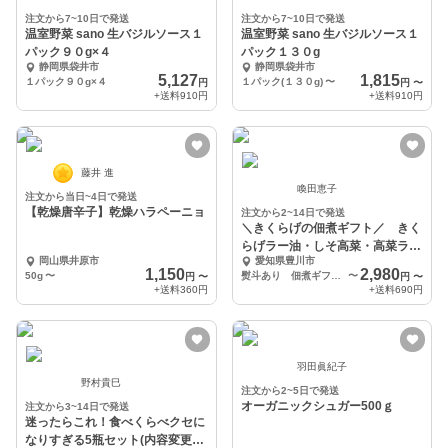
注文から7~10日で発送
注文から7~10日で発送
温室野菜 sano 生バジルソース１
温室野菜 sano 生バジルソース１
パック９０g×４
パック１３０g
静岡県袋井市
静岡県袋井市
5,127
1,815
１パック９０g×４
１パック(１３０g)
〜
円
円
〜
+送料
910円
+送料
910円
藤井 進
喚田恵子
注文から当日~4日で発送
【乾燥唐辛子】乾燥ハラペーニョ
注文から2~14日で発送
＼きくらげの佃煮ギフト／ きく
らげラー油・しそ高菜・高菜ラー
岡山県井原市
愛知県豊川市
油
1,150
2,980
50g
〜
熨斗あり 佃煮ギフトセット筒
〜
円
〜
円
〜
+送料
360円
+送料
690円
羽田眞紀子
野村貴巳
注文から2~5日で発送
オーガニックシュガー500ｇ
注文から3~14日で発送
迷ったらこれ！食べくらべクセに
なりすぎる5瓶セット(内容変更可