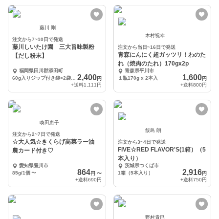
藤川 剛
木村祝幸
注文から7~10日で発送
藤川しいたけ園 三大旨味製粉
注文から当日~16日で発送
青森にんにく超ガッツリ！わのた
【だし粉末】
れ（焼肉のたれ）170gx2p
福岡県田川郡添田町
青森県平川市
2,400
1,600
60g入りジップ付き袋×2袋 計120g
１瓶170g x 2本入
円
円
+送料
1,111円
+送料
800円
喚田恵子
飯島 朗
注文から2~7日で発送
☆大人気☆きくらげ高菜ラー油
注文から3~4日で発送
FIVE☆RED FLAVOR'S(1箱）（5
農カード付き♡
本入り）
愛知県豊川市
茨城県つくば市
864
2,916
85g/1個
〜
1箱（5本入り）
円
〜
円
+送料
690円
+送料
750円
野村貴巳