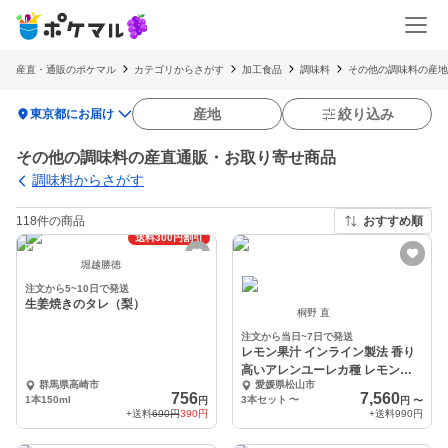
産直・通販のポケマル
カテゴリからさがす
加工食品
調味料
その他の調味料の産地
location_on
産地
絞り込み
東京都にお届け
その他の調味料の産直通販・お取り寄せ商品
調味料からさがす
118件の商品
おすすめ順
送料300円割引
堀越勝徳
注文から5~10日で発送
生姜焼きのタレ（梨）
桐野 直
注文から当日~7日で発送
レモン果汁 インライン製法 香り
高いアレンユーレカ種 レモンジ
群馬県高崎市
愛媛県松山市
ュース 1L大容量
756
7,560
1本150ml
3本セット
〜
円
円
〜
+送料
690円
390円
+送料
990円