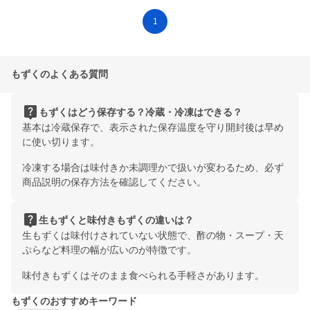
1
もずくのよくある質問
live_help
もずくはどう保存する？冷蔵・冷凍はできる？
基本は冷蔵保存で、表示された保存温度を守り開封後は早め
に使い切ります。
冷凍する場合は味付きか未調理かで扱いが変わるため、必ず
商品説明の保存方法を確認してください。
live_help
生もずくと味付きもずくの違いは？
生もずくは味付けされていない状態で、酢の物・スープ・天
ぷらなど料理の幅が広いのが特徴です。
味付きもずくはそのまま食べられる手軽さがあります。
もずくのおすすめキーワード