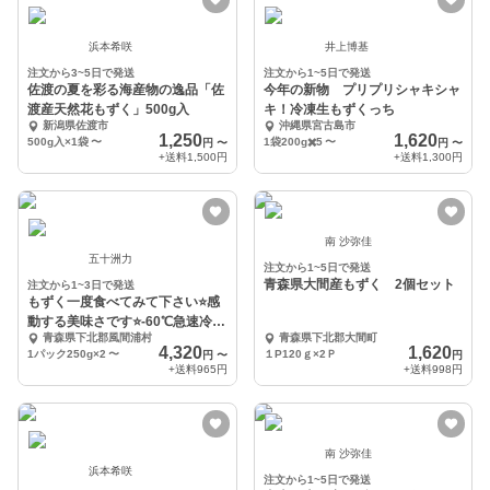
浜本希咲
井上博基
注文から3~5日で発送
注文から1~5日で発送
佐渡の夏を彩る海産物の逸品「佐
今年の新物 プリプリシャキシャ
渡産天然花もずく」500g入
キ！冷凍生もずくっち
新潟県佐渡市
沖縄県宮古島市
1,250
1,620
500g入×1袋
〜
1袋200g✖️5
〜
円
〜
円
〜
+送料
1,500円
+送料
1,300円
南 沙弥佳
五十洲力
注文から1~5日で発送
青森県大間産もずく 2個セット
注文から1~3日で発送
もずく一度食べてみて下さい⭐️感
動する美味さです⭐️-60℃急速冷凍
青森県下北郡風間浦村
青森県下北郡大間町
❗津軽海峡
4,320
1,620
1パック250g×2
〜
１P120ｇ×2Ｐ
円
〜
円
+送料
965円
+送料
998円
南 沙弥佳
浜本希咲
注文から1~5日で発送