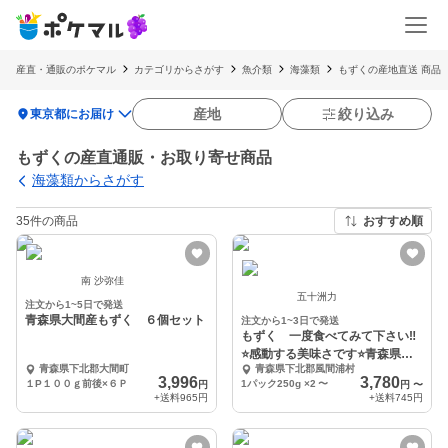
産直・通販のポケマル
カテゴリからさがす
魚介類
海藻類
もずくの産地直送 商品
location_on
産地
絞り込み
東京都にお届け
もずくの産直通販・お取り寄せ商品
海藻類からさがす
35件の商品
おすすめ順
南 沙弥佳
五十洲力
注文から1~5日で発送
青森県大間産もずく ６個セット
注文から1~3日で発送
もずく 一度食べてみて下さい‼️
⭐️感動する美味さです⭐️青森県
青森県下北郡大間町
青森県下北郡風間浦村
津軽海峡産
3,996
3,780
１P１００ｇ前後×６Ｐ
1パック250g ×2
〜
円
円
〜
+送料
965円
+送料
745円