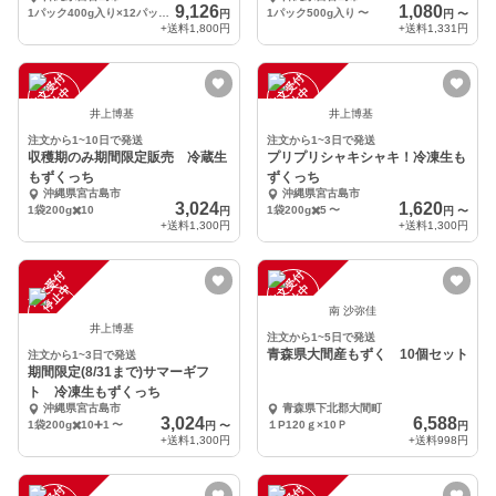
9,126
1,080
1パック400g入り×12パックセット
1パック500g入り
〜
円
円
〜
+送料
1,800円
+送料
1,331円
注
文
受
付
停
止
注
文
受
付
停
止
中
中
井上博基
井上博基
注文から1~10日で発送
注文から1~3日で発送
収穫期のみ期間限定販売 冷蔵生
プリプリシャキシャキ！冷凍生も
もずくっち
ずくっち
沖縄県宮古島市
沖縄県宮古島市
3,024
1,620
1袋200g✖️10
1袋200g✖️5
〜
円
円
〜
+送料
1,300円
+送料
1,300円
注
文
受
付
停
止
注
文
受
付
停
止
中
中
南 沙弥佳
井上博基
注文から1~5日で発送
青森県大間産もずく 10個セット
注文から1~3日で発送
期間限定(8/31まで)サマーギフ
ト 冷凍生もずくっち
沖縄県宮古島市
青森県下北郡大間町
3,024
6,588
1袋200g✖️10➕1
〜
１P120ｇ×10Ｐ
円
〜
円
+送料
1,300円
+送料
998円