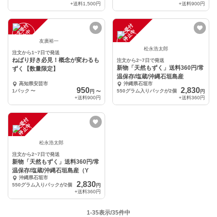
+送料
1,500円
+送料
900円
注
文
受
付
停
止
注
文
受
付
停
止
中
中
友廣裕一
松永浩太郎
注文から1~7日で発送
ねばり好き必見！概念が変わるも
注文から2~7日で発送
新物「天然もずく」送料360円/常
ずく【数量限定】
温保存/塩蔵/沖縄石垣島産
高知県安芸市
沖縄県石垣市
950
2,830
1パック
〜
550グラム入りパックが2個
円
〜
円
+送料
900円
+送料
360円
注
文
受
付
停
止
中
松永浩太郎
注文から2~7日で発送
新物「天然もずく」送料360円/常
温保存/塩蔵/沖縄石垣島産（Y
沖縄県石垣市
2,830
550グラム入りパックが2個
円
+送料
360円
1-35表示/35件中