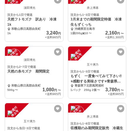
注
文
受
付
停
止
注
文
受
付
停
止
中
中
濵田博光
井上博基
注文から1日で発送
注文から1~3日で発送
天然フトモズク 訳あり 冷凍
3月末までの期間限定特価 冷凍
1k
生もずくっち
和歌山県日高郡由良町
沖縄県宮古島市
3,240
2,160
1k
1袋200g✖️10
〜
円
円
〜
+送料
965円
+送料
1,300円
注
文
受
付
停
止
注
文
受
付
停
止
中
中
濵田博光
五十洲力
注文から2~7日で発送
天然の糸モズク 期間限定
注文から1~3日で発送
もずく 一度食べてみて下さい‼️
⭐️感動する美味さです⭐️青森県
和歌山県日高郡由良町
青森県下北郡風間浦村
津軽海峡産
1,080
3,780
500g
〜
1パック 250g 2個
〜
円
〜
円
〜
+送料
965円
+送料
965円
注
文
受
付
停
止
注
文
受
付
停
止
中
中
井上博基
五十洲力
注文から1~8日で発送
収穫期のみ期間限定販売 冷蔵生
注文から当日~3日で発送