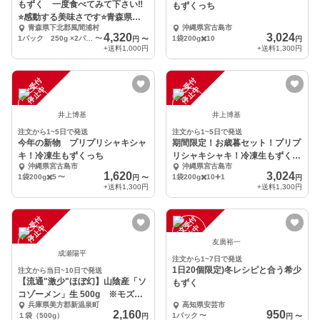
もずく 一度食べてみて下さい‼️
もずくっち
⭐️感動する美味さです⭐️青森県
青森県下北郡風間浦村
沖縄県宮古島市
津軽海峡産
4,320
3,024
1パック 250g ×2パック
〜
1袋200g✖️10
円
〜
円
+送料
1,000円
+送料
1,300円
注
文
受
付
停
止
注
文
受
付
停
止
中
中
井上博基
井上博基
注文から1~5日で発送
注文から1~5日で発送
今年の新物 プリプリシャキシャ
期間限定！お歳暮セット！プリプ
キ！冷凍生もずくっち
リシャキシャキ！冷凍生もずくっ
沖縄県宮古島市
沖縄県宮古島市
ち
1,620
3,024
1袋200g✖️5
〜
1袋200g✖️10➕1
円
〜
円
+送料
1,300円
+送料
1,300円
注
文
受
付
停
止
注
文
受
付
停
止
中
中
友廣裕一
成瀬陽平
注文から1~7日で発送
1日20個限定)冬レシピと合う希少
注文から当日~10日で発送
【流通"激少"ほぼ幻】山陰産「ソ
もずく
コゾーメン」生 500g ※モズク
兵庫県美方郡新温泉町
高知県安芸市
の一種
2,160
950
１袋（500g）
1パック
〜
円
円
〜