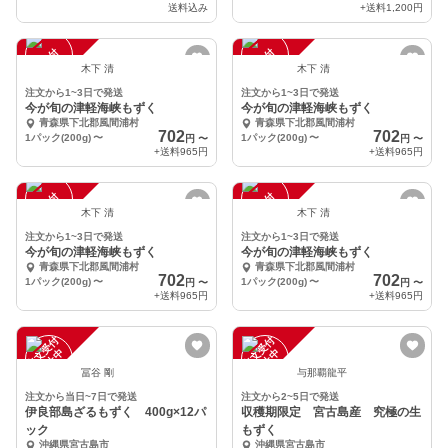
送料込み
+送料
1,200円
注
文
受
付
停
止
注
文
受
付
停
止
中
中
木下 清
木下 清
注文から1~3日で発送
注文から1~3日で発送
今が旬の津軽海峡もずく
今が旬の津軽海峡もずく
青森県下北郡風間浦村
青森県下北郡風間浦村
702
702
1パック(200g)
〜
1パック(200g)
〜
円
〜
円
〜
+送料
965円
+送料
965円
注
文
受
付
停
止
注
文
受
付
停
止
中
中
木下 清
木下 清
注文から1~3日で発送
注文から1~3日で発送
今が旬の津軽海峡もずく
今が旬の津軽海峡もずく
青森県下北郡風間浦村
青森県下北郡風間浦村
702
702
1パック(200g)
〜
1パック(200g)
〜
円
〜
円
〜
+送料
965円
+送料
965円
注
文
受
付
停
止
注
文
受
付
停
止
中
中
冨谷 剛
与那覇龍平
注文から当日~7日で発送
注文から2~5日で発送
伊良部島ざるもずく 400g×12パ
収穫期限定 宮古島産 究極の生
ック
もずく
沖縄県宮古島市
沖縄県宮古島市