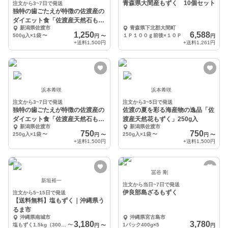
青森県大間産もずく 10個セット
注文から3~7日で発送
独特の歯ごたえが特徴の佐渡産の
ダイエット食「佐渡産天然石もず
新潟県佐渡市
青森県下北郡大間町
く」500g入
1,250
6,588
500g入×1袋
〜
１Ｐ１００ｇ前後×１０Ｐ
円
〜
円
+送料
1,500円
+送料
1,261円
浜本希咲
浜本希咲
注文から3~7日で発送
注文から3~5日で発送
独特の歯ごたえが特徴の佐渡産の
佐渡の夏を彩る海産物の逸品「佐
ダイエット食「佐渡産天然石もず
渡産天然花もずく」250g入
新潟県佐渡市
新潟県佐渡市
く」250g入
750
750
250g入×1袋
〜
250g入×1袋
〜
円
〜
円
〜
+送料
1,500円
+送料
1,500円
冨谷 剛
新垣裕一
注文から当日~7日で発送
伊良部島ざるもずく
注文から5~15日で発送
【送料無料】塩もずく｜沖縄県う
るま市
沖縄県南城市
沖縄県宮古島市
3,180
3,780
塩もずく1.5kg（300g×5袋）
〜
1パック400g×5
円
〜
円