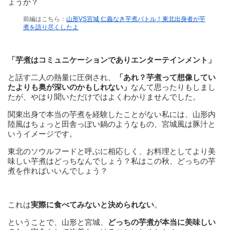
ょうか？
前編はこちら：
山形VS宮城 仁義なき芋煮バトル！東北出身者が芋
煮を語り尽くしたよ
「芋煮はコミュニケーションでありエンターテインメント」
と話す二人の熱量に圧倒され、
「あれ？芋煮って想像してい
たよりも奥が深いのかもしれない」
なんて思ったりもしまし
たが、やはり聞いただけではよくわかりませんでした。
関東出身で本当の芋煮を経験したことがない私には、山形内
陸風はちょっと田舎っぽい鍋のようなもの、宮城風は豚汁と
いうイメージです。
東北のソウルフードと呼ぶに相応しく、お料理としてより美
味しい芋煮はどっちなんでしょう？私はこの秋、どっちの芋
煮を作ればいいんでしょう？
これは
実際に
食べてみないと決められない
。
ということで、山形と宮城、
どっちの芋煮が本当に美味しい