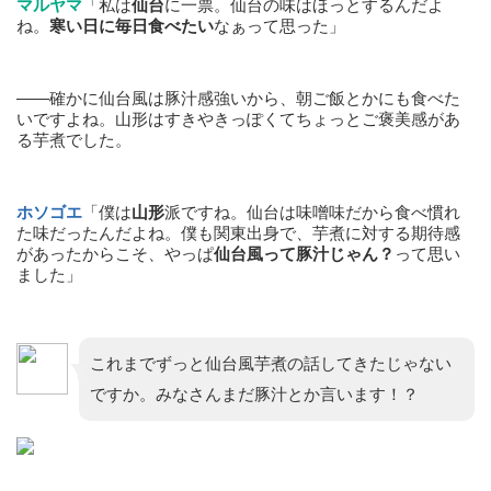
マルヤマ
「私は
仙台
に一票。仙台の味はほっとするんだよ
ね。
寒い日に毎日食べたい
なぁって思った」
——確かに仙台風は豚汁感強いから、朝ご飯とかにも食べた
いですよね。山形はすきやきっぽくてちょっとご褒美感があ
る芋煮でした。
ホソゴエ
「僕は
山形
派ですね。仙台は味噌味だから食べ慣れ
た味だったんだよね。僕も関東出身で、芋煮に対する期待感
があったからこそ、やっぱ
仙台風って豚汁じゃん？
って思い
ました」
これまでずっと仙台風芋煮の話してきたじゃない
ですか。みなさんまだ豚汁とか言います！？