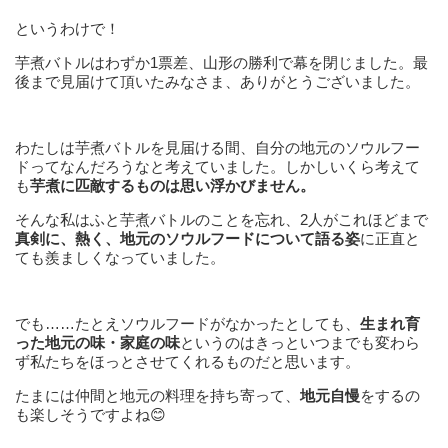
というわけで！
芋煮バトルはわずか1票差、山形の勝利で幕を閉じました。最
後まで見届けて頂いたみなさま、ありがとうございました。
わたしは芋煮バトルを見届ける間、自分の地元のソウルフー
ドってなんだろうなと考えていました。しかしいくら考えて
も
芋煮に匹敵するものは思い浮かびません。
そんな私はふと芋煮バトルのことを忘れ、2人がこれほどまで
真剣に、熱く、
地元のソウルフードについて語る姿
に正直と
ても羨ましくなっていました。
でも……たとえソウルフードがなかったとしても、
生まれ育
った地元の味・家庭の味
というのはきっといつまでも変わら
ず私たちをほっとさせてくれるものだと思います。
たまには仲間と地元の料理を持ち寄って、
地元自慢
をするの
も楽しそうですよね😊