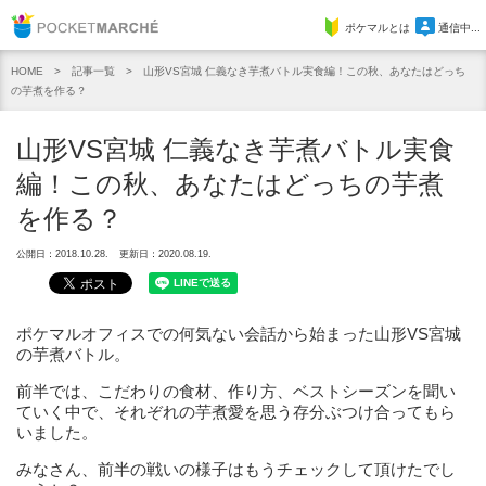
Pocket Marche
ポケマルとは
通信中...
記事一覧
山形VS宮城 仁義なき芋煮バトル実食編！この秋、あなたはどっち
HOME
の芋煮を作る？
山形VS宮城 仁義なき芋煮バトル実食
編！この秋、あなたはどっちの芋煮
を作る？
公開日：2018.10.28.
更新日：2020.08.19.
ポケマルオフィスでの何気ない会話から始まった山形VS宮城
の芋煮バトル。
前半では、こだわりの食材、作り方、ベストシーズンを聞い
ていく中で、それぞれの芋煮愛を思う存分ぶつけ合ってもら
いました。
みなさん、前半の戦いの様子はもうチェックして頂けたでし