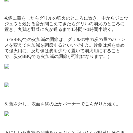
4.鍋に蓋をしたらグリルの強火のところに置き、中からジュウ
ジュウと焼ける音が聞こえてきたらグリルの弱火のところに
置き、丸鶏と野菜に火が通るまで1時間〜1時間半焼く。
（※BBQでの火加減の調節は、グリルの中の炭の量のバラン
スを変えて火加減を調節するといいですよ。片側は炭を集め
て強火用に、反対側は炭を少なく置いて弱火用にすること
で、炭火BBQでも火加減の調節が可能になります。）
5. 蓋を外し、表面を網の上かバーナーでこんがりと焼く。
下にしいた丸鶏の旨味をたっぷりと吸い込んだ野菜はそのま