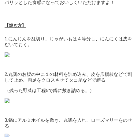
パリッとした食感になっておいしくいただけますよ！
【焼き方】
1.にんじんを乱切り、じゃがいもは４等分し、にんにくは皮を
むいておく。
2.丸鶏のお腹の中に１の材料を詰め込み、皮を爪楊枝などで刺
して止め、両足をクロスさせてタコ糸などで縛る
（残った野菜は工程5で鍋に敷き詰める。）
3.鍋にアルミホイルを敷き、丸鶏を入れ、ローズマリーをのせ
る