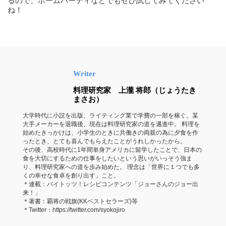
るので、ホームパーティなどでもぜひ試してみてください
ね！
Writer
料理研究家 上瀧 将郎（じょうたき
まさお）
大学時代に小説を出版、ライティング業で学費の一部を稼ぐ。某
大手メーカーを退職後、現在は料理研究家の道を邁進中。 料理を
始めたきっかけは、小学生のときに共働きの両親の為に夕食を作
ったとき、とても喜んでもらえたことがうれしかったから。
その後、高校時代に1年間単身アメリカに留学したことで、日本の
食を大切にするための仕事をしたいという思いがいっそう強ま
り、料理研究家への道を歩み始めた。 理念は「世界に１つでも多
くの幸せな食卓を創り出す」こと。
＊連載：バイトッツ！レシピコンテンツ「ジョーさんのジョー出
来！」
＊著書：覇将の戦旗(KKベストセラーズ)等
＊Twitter：https://twitter.com/syokojiro