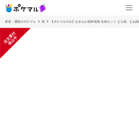
産直・通販のポケマル
肉
【ポケマルのみ】おきなわ福幸地鶏 生肉セット もも肉、むね肉
注
文
受
付
停
止
中