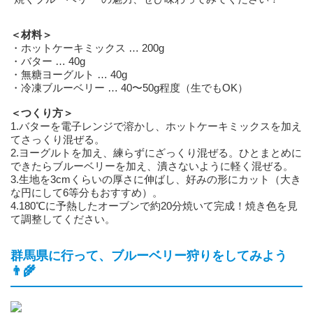
＜材料＞
・ホットケーキミックス … 200g
・バター … 40g
・無糖ヨーグルト … 40g
・冷凍ブルーベリー … 40〜50g程度（生でもOK）
＜つくり方＞
1.バターを電子レンジで溶かし、ホットケーキミックスを加え
てさっくり混ぜる。
2.ヨーグルトを加え、練らずにざっくり混ぜる。ひとまとめに
できたらブルーベリーを加え、潰さないように軽く混ぜる。
3.生地を3cmくらいの厚さに伸ばし、好みの形にカット（大き
な円にして6等分もおすすめ）。
4.180℃に予熱したオーブンで約20分焼いて完成！焼き色を見
て調整してください。
群馬県に行って、ブルーベリー狩りをしてみよう
👨‍🌾