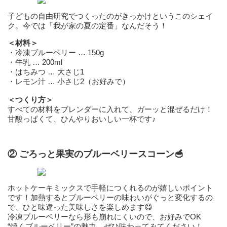
子どもの自由研究でつくったのがきっかけというこのシェイ
ク。今では「我が家の夏の定番」なんだそう！
＜材料＞
・冷凍ブルーベリー … 150g
・牛乳 … 200ml
・はちみつ … 大さじ1
・レモン汁 … 小さじ2（お好みで）
＜つくり方＞
すべての材料をブレンダーに入れて、ガーッと混ぜるだけ！
甘酸っぱくて、ひんやりおいしい一杯です♪
② ごろっと果実のブルーベリースコーン🥣
ホットケーキミックスで手軽につくれるのが嬉しいポイント
です！加熱するとブルーベリーの味わいがぐっと変化するの
で、ひと味違った美味しさを楽しめます😋
冷凍ブルーベリーなら形も崩れにくいので、お好みでOK
“焼くブルーベリー”の魅力、ぜひ味わってみてください！