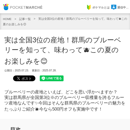
Pocket Marche
ポケマルとは
通信中...
実は全国3位の産地！群馬のブルーベリーを知って、味わって🫐この
記事一覧
HOME
夏のお楽しみを😊
実は全国3位の産地！群馬のブルーベ
リーを知って、味わって🫐この夏の
お楽しみを😊
公開日：2025.07.23.
更新日：2025.07.28.
ブルーベリーの産地といえば、どこを思い浮かべますか？
実は群馬県が全国第3位※のブルーベリー収穫量を誇るフルー
ツ産地なんです✨今回はそんな群馬県のブルーベリーの魅力を
たっぷりご紹介🫐今なら500円オフも実施中です！
目次