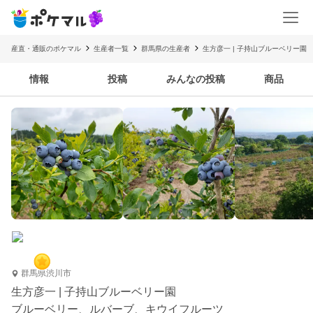
産直・通販のポケマル
生産者一覧
群馬県の生産者
生方彦一 | 子持山ブルーベリー園
情報
投稿
みんなの投稿
商品
群馬県渋川市
生方彦一 | 子持山ブルーベリー園
ブルーベリー、ルバーブ、キウイフルーツ