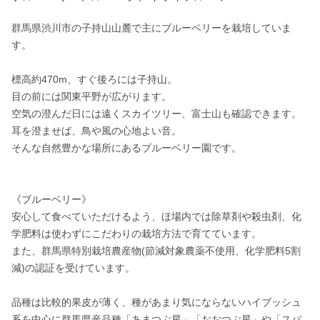
群馬県渋川市の子持山山麓で主にブルーベリーを栽培していま
す。

標高約470m、すぐ後ろには子持山。

目の前には関東平野が広がります。

空気の澄んだ日には遠くスカイツリー、富士山も確認できます。

耳を澄ませば、鳥や風の心地よい音。

そんな自然豊かな場所にあるブルーベリー園です。

《ブルーベリー》

安心して食べていただけるよう、ほ場内では除草剤や殺虫剤、化
学肥料は使わずにこだわりの栽培方法で育てています。

また、群馬県特別栽培農産物(節減対象農薬不使用、化学肥料5割
減)の認証を受けています。

品種は比較的果皮が薄く、種があまり気にならないハイブッシュ
系を中心に群馬県産品種「あまつぶ星」「おおつぶ星」や「スパ