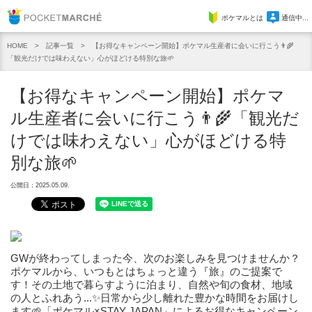
Pocket Marche
ポケマルとは
通信中...
記事一覧
【お得なキャンペーン開始】ポケマル生産者に会いに行こう👨‍🌾
HOME
「観光だけでは味わえない」心がほどける特別な旅🌱
【お得なキャンペーン開始】ポケマ
ル生産者に会いに行こう👨‍🌾「観光だ
けでは味わえない」心がほどける特
別な旅🌱
公開日：2025.05.09.
GWが終わってしまった今、次のお楽しみを見つけませんか？
ポケマルから、いつもとはちょっと違う『旅』のご提案で
す！その土地で暮らすように泊まり、自然や旬の食材、地域
の人とふれあう...✨日常から少し離れた豊かな時間をお届けし
ます🌱「ポケマル×STAY JAPAN」によるお得なキャンペーン