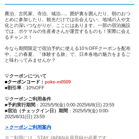
農泊、古民家、寺泊、城泊…。囲炉裏を囲んだり、朝のおつ
とめに参加したり。観光だけでは出会えない、地域の人や文
化との深いつながりが、ここにはあります。一部の宿泊施設
では、ポケマルの生産者さんが運営するものも！実際に会え
るチャンス！
今なら期間限定で宿泊予約に使える10％OFFクーポンを配布
中。この春夏、「体験する旅」で、日本各地の魅力をまるご
と味わってみませんか？
💡
クーポンについて
■クーポンコード：
poke-m0509
■
割引率
：10%OFF
💡
クーポンご利用条件
■
予約実行期間
：2025/5/9(金) 0:00-2025/6/8(日) 23:59
■
宿泊（チェックイン日）期間
：2025/5/9(金) 0:00-
2025/8/31(日) 23:59
＞クーポンご利用案内
※ご利用には、STAY JAPAN会員登録が必要です。