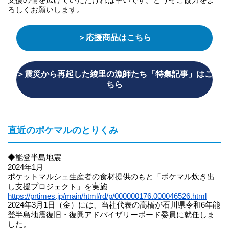
ろしくお願いします。
＞応援商品はこちら
＞震災から再起した綾里の漁師たち「特集記事」はこ
ちら
直近のポケマルのとりくみ
◆能登半島地震
2024年1月
ポケットマルシェ生産者の食材提供のもと「ポケマル炊き出
し支援プロジェクト」を実施
https://prtimes.jp/main/html/rd/p/000000176.000046526.html
2024年3月1日（金）には、当社代表の高橋が石川県令和6年能
登半島地震復旧・復興アドバイザリーボード委員に就任しま
した。