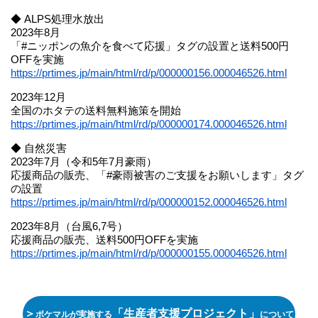
◆ ALPS処理水放出
2023年8月
「#ニッポンの魚介を食べて応援」タグの設置と送料500円
OFFを実施
https://prtimes.jp/main/html/rd/p/000000156.000046526.html
2023年12月
全国のホタテの送料無料施策を開始
https://prtimes.jp/main/html/rd/p/000000174.000046526.html
◆ 自然災害
2023年7月（令和5年7月豪雨）
応援商品の販売、「#豪雨被害のご支援をお願いします」タグ
の設置
https://prtimes.jp/main/html/rd/p/000000152.000046526.html
2023年8月（台風6,7号）
応援商品の販売、送料500円OFFを実施
https://prtimes.jp/main/html/rd/p/000000155.000046526.html
＞
「生産者支援プロジェクト」
ポケマルが実施する
について