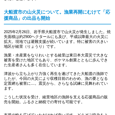
大船渡市の山火災について。漁業再開にむけて「応
援商品」の出品も開始
2025年2月26日、岩手県大船渡市で山火災が発生しました。焼
失面積は約2900ヘクタールにも及び、平成以降最大の火災に
拡大。現地では避難支援が続いています。特に被害の大きい
地区が綾里（りょうり）です。
漁業・水産業をなりわいとする綾里は東日本大震災で大きな
被害を受けた地区でもあり、ポケマル創業とともに歩んでき
た生産者さんも多く在住しています。
津波から立ち上がり力強く再生を遂げてきた大船渡の漁師で
したが、今回の火災により収穫目前のわかめ、漁の要となる
定置網も被害に…。震災から、さらなる試練に見舞われてい
ます。
こうした状況を受け、綾里地区の漁師を支える応援商品の販
売を開始。ふるさと納税での寄付も可能です。
支援の輪を広げていただければ幸いです。どうぞご協力をよ