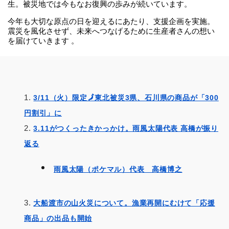
生。被災地では今もなお復興の歩みが続いています。
今年も大切な原点の日を迎えるにあたり、支援企画を実施。
震災を風化させず、未来へつなげるために
生産者さんの想い
を届けていきます
。
3/11（火）限定🗾東北被災3県、石川県の商品が「300
円割引」に
3.11がつくったきかっかけ。雨風太陽代表 高橋が振り
返る
雨風太陽（ポケマル）代表 高橋博之
大船渡市の山火災について。漁業再開にむけて「応援
商品」の出品も開始