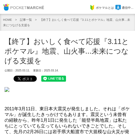
Pocket Marche
ポケマルとは
通信中...
記事一覧
【終了】おいしく食べて応援『3.11とポケマル』地震、山火事...未
HOME
来につなげる支援を
【終了】おいしく食べて応援『3.11と
ポケマル』地震、山火事...未来につな
げる支援を
公開日：2025.03.11.
更新日：2025.03.14.
2011年3月11日、東日本大震災が発生しました。それは「ポケ
マル」が誕生したきっかけでもあります。震災という未曾有
の経験から、昨年1月1日に発生した「能登半島地震」は私た
ちにとっていても立ってもいられないできごとでした。そし
て、先月の2月26日には岩手県大船渡市で大規模な山火災が発