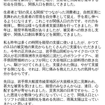
社会を目指し、関係人口を創出してきました。
生産者と“顔の見える関係”でつながった消費者は、自然災害に
見舞われた生産者の苦境を自分事として捉え、手を差し伸べ
るようになります。これこそが関係人口の力です。その力を
発揮し、弊社は様々な生産者支援活動を行ってきました。昨
年は、能登半島地震がありましたが、被災者への炊き出し支
援や、関係人口創出事業などを展開してきました。
私も昨年は多くの時間を能登の支援に使いましたが、かつて
の3.11の被災地の東北からもたくさんのご支援をいただきまし
た。今年の正月休みには、岩手県山田町からマイクロバスで
20人が石川県珠洲市大谷地区に泥だしのボランティアへ、岩
手県田野畑村のシェフが同じく大谷地区にお節料理の炊き出
しへ、駆けつけてくれました。支援された側は、やがて支援
する側になる。それは、同じ痛みを抱えた人たちの気持ちが
分かるからです。
先日は、岩手県大船渡市綾里地区が大規模火災に見舞われ、
甚大な被害を受けました。能登のみなさんからは、連日、心
配する声が寄せられました。災害大国の日本ですから、こう
した恩送りが数珠つなぎになっていくことで、関係人口とい
うソフトの国土強靭化を進める先頭に、雨風太陽は立ってい
きたいと思います。