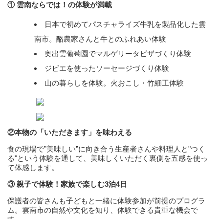
① 雲南ならでは！の体験が満載
日本で初めてパスチャライズ牛乳を製品化した雲
南市。酪農家さんと牛とのふれあい体験
奥出雲葡萄園でマルゲリータピザづくり体験
ジビエを使ったソーセージづくり体験
山の暮らしを体験。火おこし・竹細工体験
②本物の「いただきます」を味わえる
食の現場で”美味しい”に向き合う生産者さんや料理人と"つく
る"という体験を通して、美味しくいただく裏側を五感を使っ
て体感します。
③ 親子で体験！家族で楽しむ3泊4日
保護者の皆さんも子どもと一緒に体験参加が前提のプログラ
ム。雲南市の自然や文化を知り、体験できる貴重な機会で