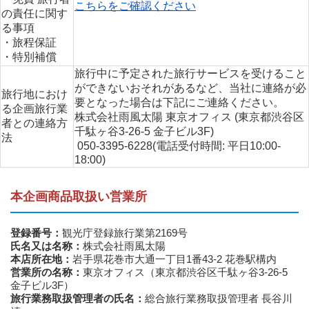
こちらをご確認ください
の責任に関す
る事項
・旅程保証
・特別補償
旅行中に予定された旅行サービスを受けること
ができないおそれがあるなど、当社に連絡が必
旅行地におけ
要となった場合は下記にご連絡ください。
る企画旅行業
株式会社雨風太陽 東京オフィス (東京都渋谷区
者との連絡方
千駄ヶ谷3-26-5 金子ビル3F)
法
050-3395-6228(電話受付時間: 平日10:00-
18:00)
本企画商品取扱い営業所
登録番号：
観光庁登録旅行業第2169号
氏名又は名称：
株式会社雨風太陽
本店所在地：
岩手県花巻市大通一丁目1番43-2 花巻駅構内
営業所の名称：
東京オフィス（東京都渋谷区千駄ヶ谷3-26-5
金子ビル3F）
旅行業務取扱管理者の氏名：
総合旅行業務取扱管理者 長谷川