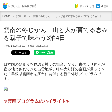
Pocket Marche
ポケマルとは
通信中...
記事一覧
雲南の冬じかん 山と人が育てる恵みを親子で味わう3泊4日
HOME
雲南の冬じかん 山と人が育てる恵み
を親子で味わう3泊4日
公開日：2025.12.10.
更新日：2025.12.19.
日本国の始まりを物語る神話の舞台となり、古代より神々が
宿る地とされてきた出雲地域。昨年大好評の企画が帰ってき
た！島根県雲南市を舞台に開催する親子体験プログラムで
す。
✨雲南プログラムのハイライト✨