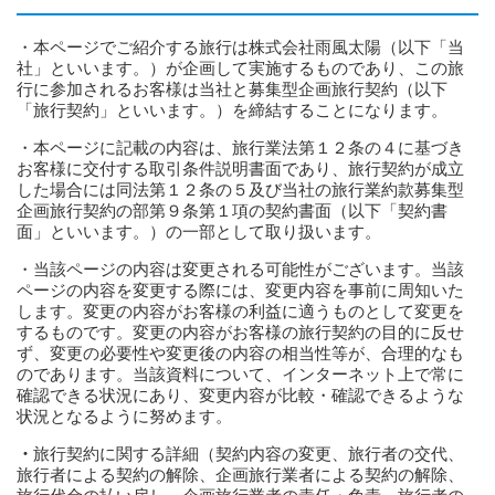
・本ページでご紹介する旅行は株式会社雨風太陽（以下「当
社」といいます。）が企画して実施するものであり、この旅
行に参加されるお客様は当社と募集型企画旅行契約（以下
「旅行契約」といいます。）を締結することになります。
・本ページに記載の内容は、旅行業法第１２条の４に基づき
お客様に交付する取引条件説明書面であり、旅行契約が成立
した場合には同法第１２条の５及び当社の旅行業約款募集型
企画旅行契約の部第９条第１項の契約書面（以下「契約書
面」といいます。）の一部として取り扱います。
・当該ページの内容は変更される可能性がございます。当該
ページの内容を変更する際には、変更内容を事前に周知いた
します。変更の内容がお客様の利益に適うものとして変更を
するものです。変更の内容がお客様の旅行契約の目的に反せ
ず、変更の必要性や変更後の内容の相当性等が、合理的なも
のであります。当該資料について、インターネット上で常に
確認できる状況にあり、変更内容が比較・確認できるような
状況となるように努めます。
・
旅行契約に関する詳細（契約内容の変更、旅行者の交代、
旅行者による契約の解除、企画旅行業者による契約の解除、