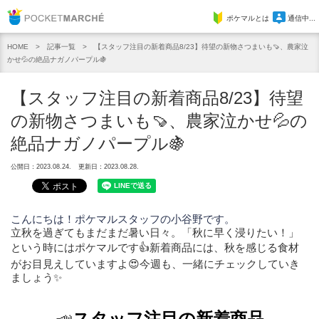
Pocket Marche
ポケマルとは
通信中...
記事一覧
【スタッフ注目の新着商品8/23】待望の新物さつまいも🍠、農家泣
HOME
かせ💦の絶品ナガノパープル🍇
【スタッフ注目の新着商品8/23】待望
の新物さつまいも🍠、農家泣かせ💦の
絶品ナガノパープル🍇
公開日：2023.08.24.
更新日：2023.08.28.
こんにちは！ポケマルスタッフの小谷野です。
立秋を過ぎてもまだまだ暑い日々。「秋に早く浸りたい！」
という時にはポケマルです👍新着商品には、秋を感じる食材
がお目見えしていますよ😍今週も、一緒にチェックしていき
ましょう✨
📣
スタッフ注目の新着商品