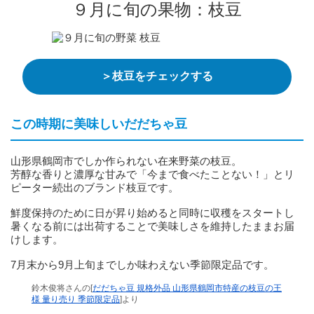
９月に旬の果物：枝豆
＞枝豆をチェックする
この時期に美味しいだだちゃ豆
山形県鶴岡市でしか作られない在来野菜の枝豆。
芳醇な香りと濃厚な甘みで「今まで食べたことない！」とリ
ピーター続出のブランド枝豆です。
鮮度保持のために日が昇り始めると同時に収穫をスタートし
暑くなる前には出荷することで美味しさを維持したままお届
けします。
7月末から9月上旬までしか味わえない季節限定品です。
鈴木俊将さんの[
だだちゃ豆 規格外品 山形県鶴岡市特産の枝豆の王
様 量り売り 季節限定品
]より