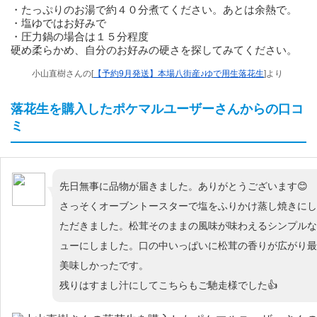
・たっぷりのお湯で約４０分煮てください。あとは余熱で。
・塩ゆではお好みで
・圧力鍋の場合は１５分程度
硬め柔らかめ、自分のお好みの硬さを探してみてください。
小山直樹さんの[
【予約9月発送】本場八街産♪ゆで用生落花生
]より
落花生を購入したポケマルユーザーさんからの口コ
ミ
先日無事に品物が届きました。ありがとうございます😊
さっそくオーブントースターで塩をふりかけ蒸し焼きにし
ただきました。松茸そのままの風味が味わえるシンプルな
ューにしました。口の中いっぱいに松茸の香りが広がり最
美味しかったです。
残りはすまし汁にしてこちらもご馳走様でした👍