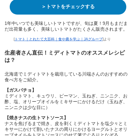
＞トマトをチェックする
1年中いつでも美味しいトマトですが、旬は夏！9月もまだま
だ出荷量も多く、美味しいトマトがたくさん販売されます。
[
トマト｜とれたて大百科｜食や農を学ぶ｜JAグループ
]より
生産者さん直伝！ミディトマトのオススメレシピ
は？
北海道でミディトマトを栽培している川端さんのおすすめの
食べ方をご紹介。
【ガスパチョ】
ミディトマト、キュウリ、ピーマン、玉ねぎ、ニンニク、お
酢、塩、オリーブオイルをミキサーにかけるだけ（玉ねぎ、
ニンニクは少な目に）
【焼きナスの生トマトソース】
ナスを焦げるまで焼き、皮を剥くミディトマトを塩少々とミ
キサーにかけて割いたナスの周りにかけるヨーグルトとオリ
ーブオイルをトマトソースにのせて箸でぐるりとなぞる