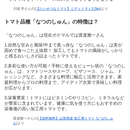
川端 学さんの[
【たいせつなトマト】ミディトマト3.5kg
]より
トマト品種「なつのしゅん」の特徴は？
「なつのしゅん」は現在ポケマルでは渡邉雅一さん
1.自然な甘みと風味!中まで真っ赤な「なつのしゅん」は実が
固めで食べごたえ抜群！ 加工してもトマトの風味がしっかり
と残るおいしさの詰まったトマトです。
2.多彩な使い方が可能！手軽に使えるピューレ状の「なつのし
ゅん」は、トマトソースやスープ、ピザソース、ジャム、ド
レッシングなど、さまざまな料理に幅広く活用できます。家
庭料理からプロの料理まで、アイディア次第で美味しい料理
が広がります。
3.栄養豊富！トマトにはビタミンCやリコピン、ミネラルなど
が豊富に含まれています。健康に気を使う方にもおすすめの
栄養価の高い加工用トマトです。
渡邉雅一さんの[
【送料無料】山形県産 加工用トマト なつのしゅ
ん
]より