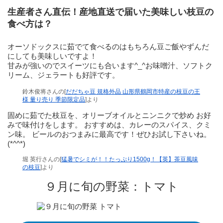
生産者さん直伝！産地直送で届いた美味しい枝豆の
食べ方は？
オーソドックスに茹でて食べるのはもちろん豆ご飯やずんだ
にしても美味しいですよ！
甘みが強いのでスイーツにも合います^_^お味噌汁、ソフトク
リーム、ジェラートも好評です。
鈴木俊将さんの[
だだちゃ豆 規格外品 山形県鶴岡市特産の枝豆の王
様 量り売り 季節限定品
]より
固めに茹でた枝豆を、オリーブオイルとニンニクで炒め お好
みで味付けをします。 おすすめは、カレーのスパイス、クミ
ン味。 ビールのおつまみに最高です！ぜひお試し下さいね。
(*^^*)
堀 英行さんの[
猛暑でシミが！！たっぷり1500g！【英】茶豆風味
の枝豆
]より
９月に旬の野菜：トマト