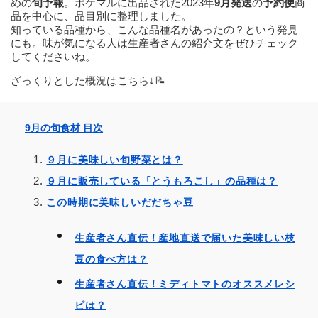
めの
旬予報
。ポケマルに出品された2023年
9月発送
の
予約便
商
品を中心に、品目別に整理しました。
知っている品種から、こんな品種名があったの？という発見
にも。味が気になる人は生産者さんの紹介文をぜひチェック
してくださいね。
ざっくりとした概況はこちら↓📝
9月の旬食材 目次
９月に美味しい旬野菜とは？
９月に販売している「とうもろこし」の品種は？
この時期に美味しいだだちゃ豆
生産者さん直伝！産地直送で届いた美味しい枝
豆の食べ方は？
生産者さん直伝！ミディトマトのオススメレシ
ピは？