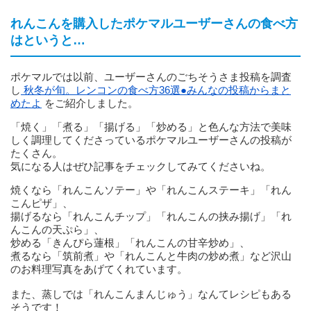
れんこんを購入したポケマルユーザーさんの食べ方
はというと…
ポケマルでは以前、ユーザーさんのごちそうさま投稿を調査
し
秋冬が旬。レンコンの食べ方36選●みんなの投稿からまと
めたよ
をご紹介しました。
「焼く」「煮る」「揚げる」「炒める」と色んな方法で美味
しく調理してくださっているポケマルユーザーさんの投稿が
たくさん。
気になる人はぜひ記事をチェックしてみてくださいね。
焼くなら「れんこんソテー」や「れんこんステーキ」「れん
こんピザ」、
揚げるなら「れんこんチップ」「れんこんの挟み揚げ」「れ
んこんの天ぷら」、
炒める「きんぴら蓮根」「れんこんの甘辛炒め」、
煮るなら「筑前煮」や「れんこんと牛肉の炒め煮」など沢山
のお料理写真をあげてくれています。
また、蒸しでは「れんこんまんじゅう」なんてレシピもある
そうです！