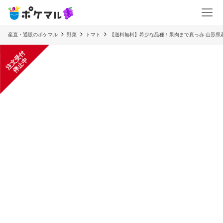
産直・通販のポケマル
野菜
トマト
【送料無料】希少な品種！果肉まで真っ赤 山形県産
注
文
受
付
停
止
中