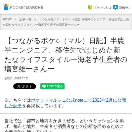
Pocket Marche
ポケマルとは
通信中...
記事一覧
【つながるポケ○（マル）日記】半農半エンジニア、移住先ではじめ
HOME
た新たなライフスタイルー海老芋生産者の増宮雄一さんー
【つながるポケ○（マル）日記】半農
半エンジニア、移住先ではじめた新
たなライフスタイルー海老芋生産者の
増宮雄一さんー
公開日：2023.07.21.
※こちらでは
ポケットマルシェ公式noteにて2023年2月に公開
した記事
を再掲載しています。
当社では「都市と地方をかきまぜる」というミッションを掲
げ、都市と地方、生産者と消費者などの分断を埋めるために
企業活動を行っています。