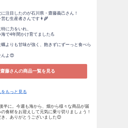
次に注目したのが石川県・齋藤義己さん！
む生産者さんです👨‍🌾
に特に力をいれ、
海で4年間かけ育てました💪
牡蠣よりも甘味が強く、飽きずにずーっと食べら
んよ😍
＞齋藤さんの商品一覧を見る
んをもっと見る
も後半に。今週も海から、畑から様々な商品が届
みの食材をお迎えして元気に乗り切りましょう！
き、ありがとうございました😊