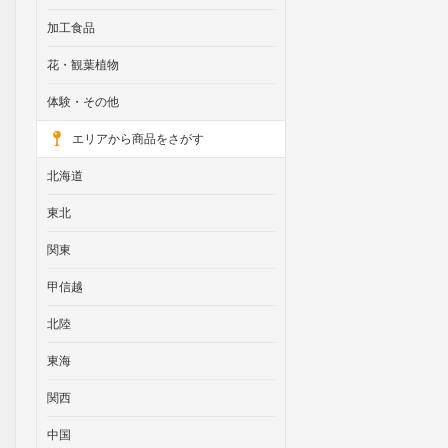
加工食品
花・観葉植物
体験・その他
エリアから商品をさがす
北海道
東北
関東
甲信越
北陸
東海
関西
中国