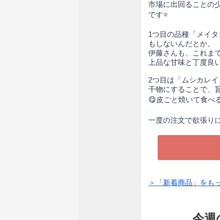
市場に出回ることの
です⭐
1つ目の品種「メイ
もしないんだとか。
伊藤さんも、これま
上品な甘味と丁度良
2つ目は「ムシカレイ
干物にすることで、
😋皮ごと焼いて食べ
一度の注文で欲張りに楽
＞「新着商品」をも
今週