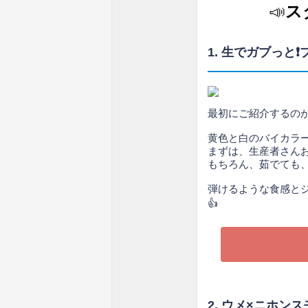
📣
ス
1. 生でガブっと
最初にご紹介するの
黄色と白のバイカラ
まずは、生産者さんお
もちろん、茹でても
弾けるような食感と
👍
2. ウメ×ニホン