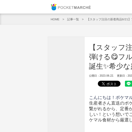
Pocket M
記事一覧
【スタッフ注目の新着商品6/21
HOME
【スタッフ注
弾ける😋フ
誕生✨希少な
公開日：2023.06.22.
更新日：2023.
こんにちは！ポケマ
生産者さん直送のポ
繋がれるから、定番
しい！という想いでこ
ケマル食材から厳選し