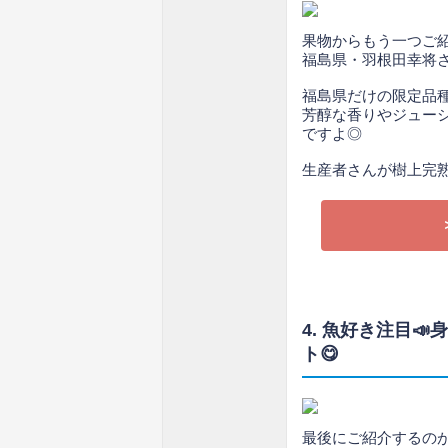
果物からもう一つご
福島県・羽根田幸将さ
福島県だけの限定品種
芳醇な香りやジュー
ですよ◎
生産者さんが樹上完熟
4. 魚好き注目
ト😋
最後にご紹介するの