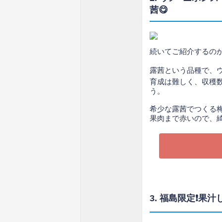
茜😋
続いてご紹介するの
露茜という品種で、ウ
育成は難しく、収穫
う。
希少な露茜でつくる梅
果肉まで赤いので、
3. 福島限定❗果