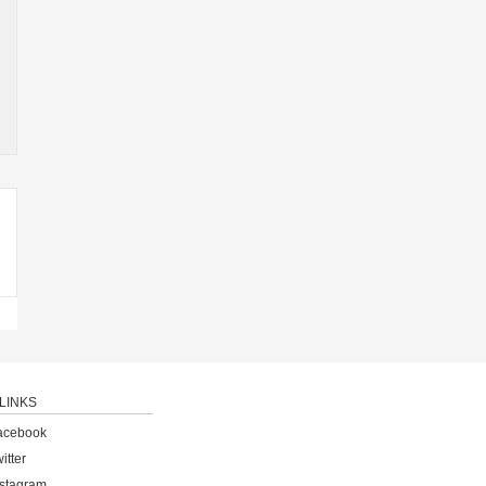
LINKS
acebook
itter
nstagram