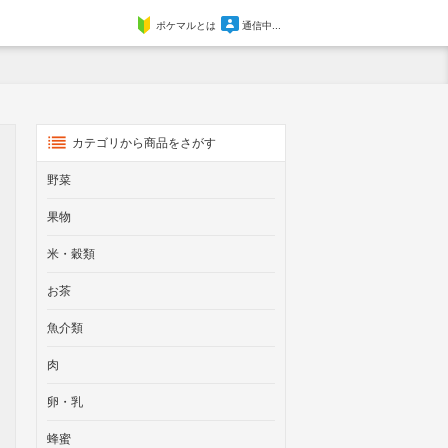
ポケマルとは
通信中...
カテゴリから商品をさがす
野菜
果物
米・穀類
お茶
魚介類
肉
卵・乳
蜂蜜