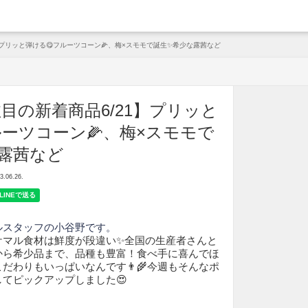
arche
】プリッと弾ける😋フルーツコーン🌽、梅×スモモで誕生✨希少な露茜など
目の新着商品6/21】プリッと
ルーツコーン🌽、梅×スモモで
露茜など
06.26.
ルスタッフの小谷野です。
ケマル食材は鮮度が段違い✨全国の生産者さんと
から希少品まで、品種も豊富！食べ手に喜んでほ
だわりもいっぱいなんです👨‍🌾今週もそんなポ
てピックアップしました😍