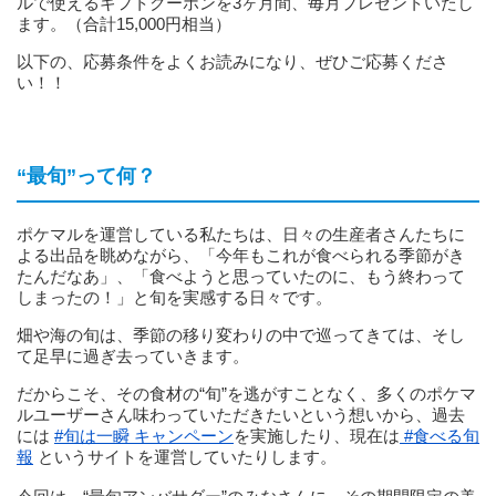
ルで使えるギフトクーポンを3ヶ月間、毎月プレゼントいたし
ます。（合計15,000円相当）
以下の、応募条件をよくお読みになり、ぜひご応募くださ
い！！
“
最旬”って何？
ポケマルを運営している私たちは、日々の生産者さんたちに
よる出品を眺めながら、「今年もこれが食べられる季節がき
たんだなあ」、「食べようと思っていたのに、もう終わって
しまったの！」と旬を実感する日々です。
畑や海の旬は、季節の移り変わりの中で巡ってきては、そし
て足早に過ぎ去っていきます。
だからこそ、その食材の“旬”を逃がすことなく、多くのポケマ
ルユーザーさん味わっていただきたいという想いから、過去
には
#旬は一瞬 キャンペーン
を実施したり、現在は
#食べる旬
報
というサイトを運営していたりします。