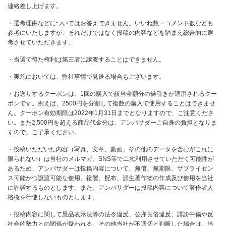
連絡差し上げます。
・選考理由などについてはお答えできません。いいね数・コメント数なども
参考にいたしますが、それだけではなく投稿の内容などを踏まえ総合的に選
考させていただきます。
・当選で得た権利は第三者に譲渡することはできません。
・実施においては、弊社事情で見送る場合もございます。
・お送りするクーポンは、1回の購入で該当金額分の値引きが適用されるクー
ポンです。例えば、2500円を分割して複数の購入で使用することはできませ
ん。クーポン有効期限は2022年1月31日までとなりますので、ご注意くださ
い。また2,500円を超える商品代金分は、アンバサダーご自身の負担となりま
すので、ご了承ください。
・投稿いただいた内容（写真、文章、動画、その他のデータを含むがこれに
限られない）は当社のメルマガ、SNS等で二次利用させていただく可能性が
あるため、アンバサダーは投稿内容について、無償、無期限、サブライセン
ス可能かつ譲渡可能な使用、複製、配布、派生著作物の作成及び使用を当社
に許諾するものとします。また、アンバサダーは投稿内容について著作者人
格権を行使しないものとします。
・投稿内容に関して景品表示法等の法令違反、公序良俗違反、誹謗中傷や反
社会的勢力との関係が疑われる、その他当社が不適切と判断した場合は、当