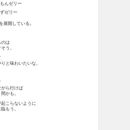
もんゼリー
ずゼリー
プを展開している。
ものは
けそう。
て
やりと味わいたいな。
て
ながら行けば
う間かも。
が起こらないように
に臨もう。