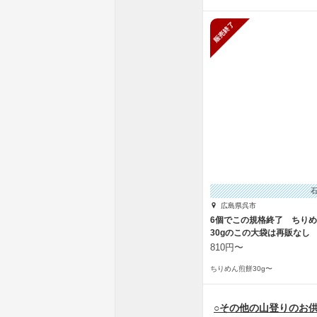
販売終了
広島県呉市
6個でこの規格終了 ちり
30gのこの大袋は再販なし
810円〜
ちりめん煎餅30g〜
○その他の山登りのお