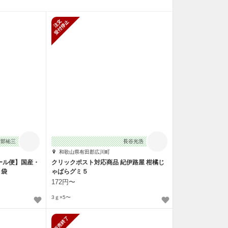
新規受付停止
渡部祐三
長谷光浩
和歌山県有田郡広川町
ール便】国産・
クリックポスト対応商品 紀伊路屋 柑橘じ
４袋
ゃばらグミ５
172円〜
3ｇ×5〜
止
販売終了