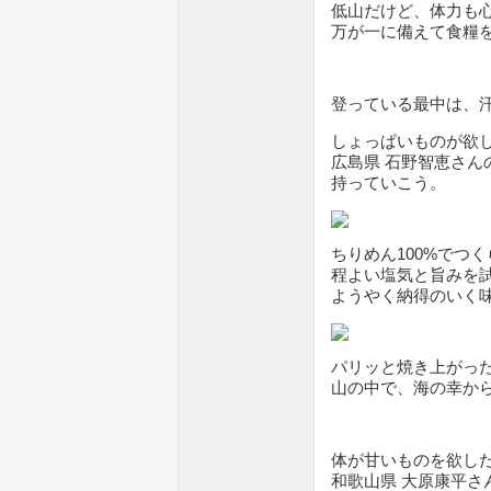
低山だけど、体力も
万が一に備えて食糧
登っている最中は、
しょっぱいものが欲
広島県 石野智恵さん
持っていこう。
ちりめん100%でつ
程よい塩気と旨みを
ようやく納得のいく
パリッと焼き上がっ
山の中で、海の幸か
体が甘いものを欲し
和歌山県 大原康平さ