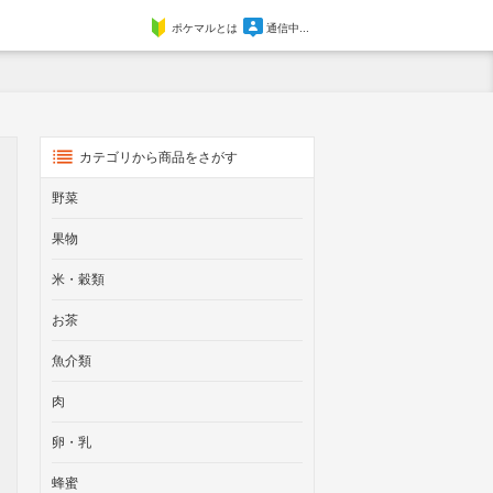
ポケマルとは
通信中...
カテゴリから商品をさがす
野菜
果物
米・穀類
お茶
魚介類
肉
卵・乳
蜂蜜