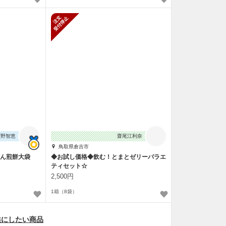
新規受付停止
石野智恵
齋尾江利奈
鳥取県倉吉市
めん煎餅大袋
◆お試し価格◆飲む！とまとゼリーバラエ
ティセット☆
2,500円
1箱（8袋）
供にしたい商品