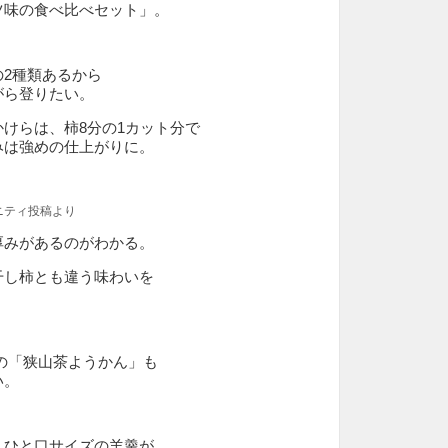
ツ味の食べ比べセット」。
2種類あるから
がら登りたい。
けらは、柿8分の1カット分で
みは強めの仕上がりに。
ニティ投稿より
厚みがあるのがわかる。
干し柿とも違う味わいを
。
の「狭山茶ようかん」も
い。
、ひと口サイズの羊羹が