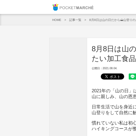
Pocket M
記事一覧
8月8日は山の日だから🗻山登り
HOME
8月8日は山
たい加工食品
公開日：2021.08.04.
2021年の「山の日」
山に親しみ、山の恩
日常生活で山を身近
山登りをして自然に
慣れていない私は初
ハイキングコースが