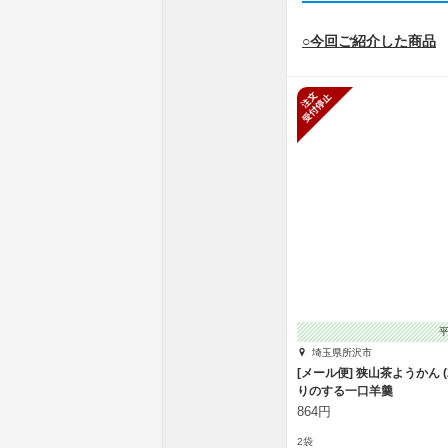
○今回ご紹介した商品
新規受付停
埼玉県所沢市
[メール便] 狭山茶ようかん (
りのする一口羊羹
864円
2袋