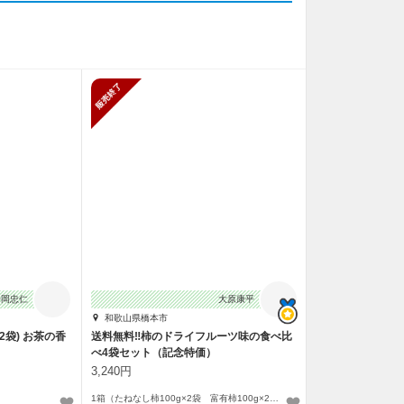
止
販売終了
平岡忠仁
大原康平
和歌山県橋本市
2袋) お茶の香
送料無料‼︎柿のドライフルーツ味の食べ比
べ4袋セット（記念特価）
3,240円
1箱（たねなし柿100g×2袋 富有柿100g×2袋）