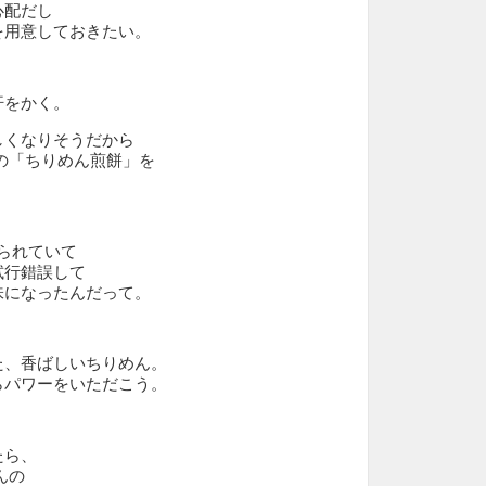
心配だし
を用意しておきたい。
汗をかく。
しくなりそうだから
の「ちりめん煎餅」を
くられていて
試行錯誤して
味になったんだって。
た、香ばしいちりめん。
らパワーをいただこう。
たら、
んの