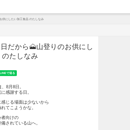
arche
のお供にしたい加工食品 のたしなみ
の日だから🗻山登りのお供にし
 のたしなみ
は、8月8日。
恵に感謝する日。
に感じる場面は少ないから
触れてこようかな。
心者向けの
整備されている山へ。