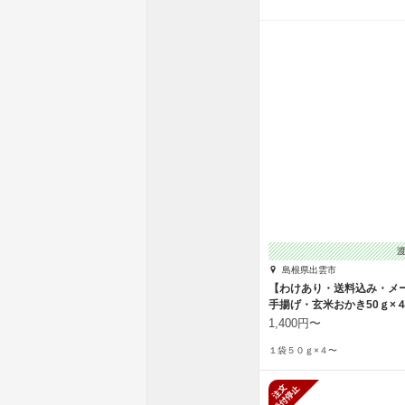
島根県出雲市
【わけあり・送料込み・メ
手揚げ・玄米おかき50ｇ×
1,400円〜
１袋５０ｇ×４〜
新規受付停