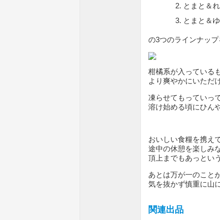
とまと＆れ
とまと＆ゆ
の3つのラインナッ
柑橘系が入っている
より爽やかにいただ
凍らせてもっていっ
溶け始める頃にひん
おいしい食糧を携え
途中の休憩を楽しみ
頂上までもあっとい
あとは万が一のこと
気を抜かず慎重に山
関連出品