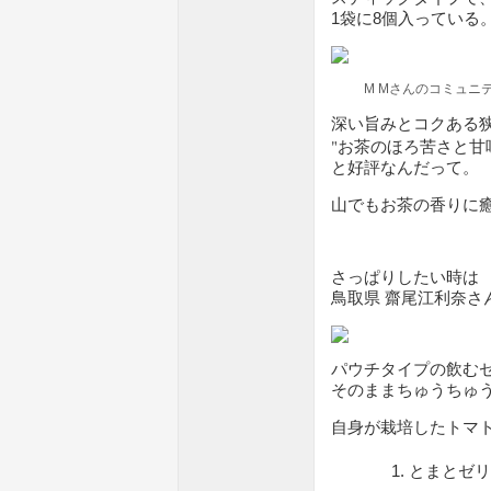
1袋に8個入っている
M Mさんのコミュニ
深い旨みとコクある
"お茶のほろ苦さと甘
と好評なんだって。
山でもお茶の香りに
さっぱりしたい時は
鳥取県 齋尾江利奈さ
パウチタイプの飲む
そのままちゅうちゅ
自身が栽培したトマ
とまとゼリ