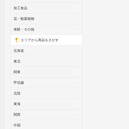
加工食品
花・観葉植物
体験・その他
エリアから商品をさがす
北海道
東北
関東
甲信越
北陸
東海
関西
中国