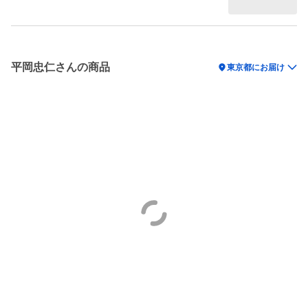
平岡忠仁さんの商品
location_on
東京都にお届け